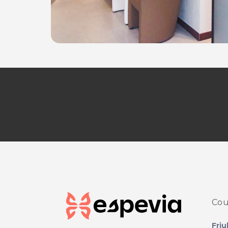
Cou
Friu