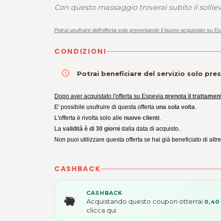
Con questo massaggio troverai subito il solliev
Potrai usufruire dell'offerta solo presentando il buono acquistato su Es
CONDIZIONI
access_time
Potrai beneficiare del servizio solo pr
Dopo aver acquistato l'offerta su Espevia
prenota il trattamen
E' possibile usufruire di questa offerta
una sola volta
.
L'offerta è rivolta solo alle
nuove clienti
.
La
validità è di 30 giorni
dalla data di acquisto.
Non puoi utilizzare questa offerta se hai già beneficiato di altre
CASHBACK
CASHBACK
Acquistando questo coupon otterrai
0,40
clicca qui