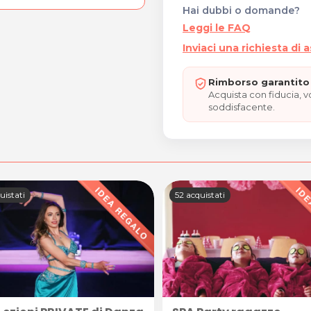
Hai dubbi o domande?
Leggi le FAQ
Inviaci una richiesta di 
Rimborso garantito 
Acquista con fiducia, 
soddisfacente.
uistati
52 acquistati