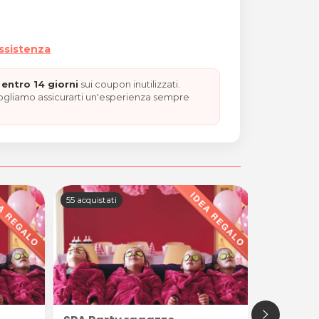
assistenza
entro 14 giorni
sui coupon inutilizzati.
vogliamo assicurarti un'esperienza sempre
55 acquistati
46 acquista