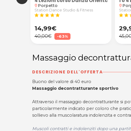
4 Lezioni corso Danza Orientale per ad
1 o 
Porpetto
Por
location_on
location_on
tness
Station Dance Studio & Fitness
Statio
star
star
star
star
star
star
star
s
14,99€
29,
40,00€
45,0
-63%
Massaggio decontrattur
DESCRIZIONE DELL'OFFERTA
Buono del valore di 40 euro
Massaggio decontratturante sportivo
Attraverso il massaggio decontratturante si p
particolarmente indicato per coloro che pratica
sollievo alla muscolaratura indolenzita e contra
Muscoli contratti e indolenziti dopo una part