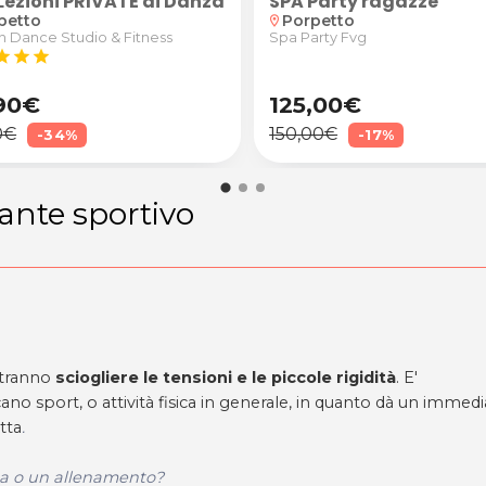
SPA Party ragazze
ulti, bambine o ragazze con la Vice Campionessa del 
4 Lezioni PRIVATE di Danza Orientale o American Line 
Porpetto
petto
location_on
Spa Party Fvg
n Dance Studio & Fitness
tar
star
star
90€
125,00€
0€
150,00€
-34%
-17%
ante sportivo
otranno
sciogliere le tensioni e le piccole rigidità
. E'
no sport, o attività fisica in generale, in quanto dà un immed
tta
.
ita o un allenamento?