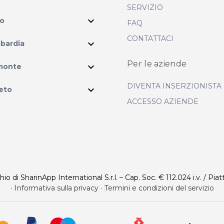
SERVIZIO
expand_more
io
FAQ
CONTATTACI
expand_more
bardia
ram
Per le aziende
expand_more
monte
DIVENTA INSERZIONISTA
expand_more
eto
ACCESSO AZIENDE
 di SharinApp International S.r.l. – Cap. Soc. € 112.024 i.v. / Piat
·
Informativa sulla privacy
·
Termini e condizioni del servizio