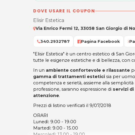
DOVE USARE IL COUPON
Elisir Estetica
Via Enrico Fermi 12, 33058 San Giorgio di N
340.2932787
Pagina Facebook
Pa
"Elisir Estetica" è un centro estetico di San Gi
tutte le esigenze estetiche e di bellezza, con co
In un
ambiente confortevole e rilassante
po
gamma di trattamenti estetici
sia per uomo
competenza e serietà, assieme alla semplicità 
professione, saranno espressione di
servizi d
attenzione
.
Prezzi di listino verificati il 9/07/2018
ORARI
Lunedì: 9.00 - 19.00
Martedì: 9.00 - 15.00
Mercoledì: 13.00 - 19.00