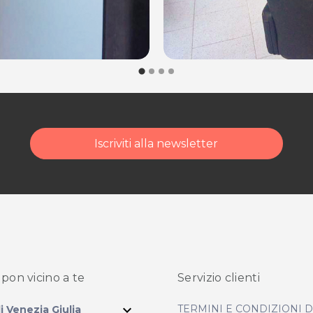
Iscriviti alla newsletter
pon vicino
a te
Servizio clienti
expand_more
TERMINI E CONDIZIONI 
li Venezia Giulia