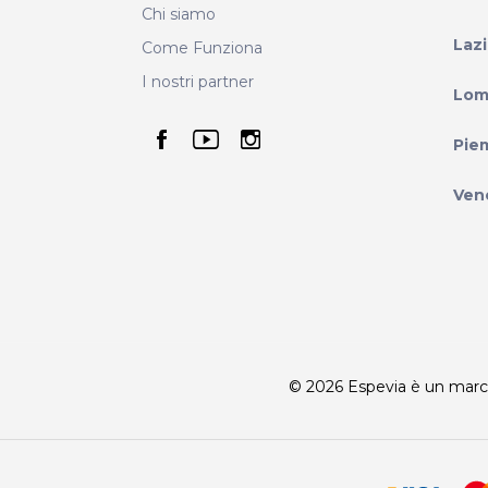
Chi siamo
Laz
Come Funziona
I nostri partner
Lom
seguici su facebook
seguici su youtube
seguici su instag
Pie
Ven
© 2026 Espevia è un marchio