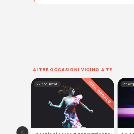
ALTRE OCCASIONI VICINO A TE
27 acquistati
22 acq