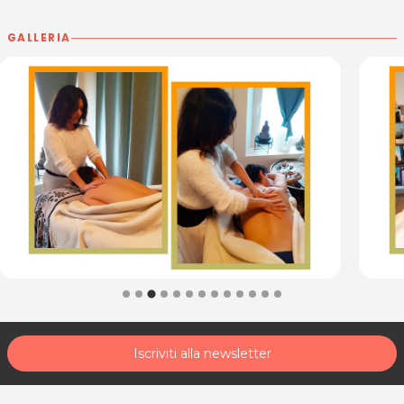
Radioestesia e Radionica (Pendolo)
GALLERIA
I miei corsi di Formazione
Lettura dei Registri Akascici
Attivazione del Sacro Femminile
Risveglio dei Talenti Spirituali
Connessione Angelica
La medicina olistica è la scienza millenaria che si
occupa dell’
equilibrio
tra mente, corpo e anima.
Manifestazioni fisiche di dolore, tensione, confusione,
squilibrio hanno spesso origine da episodi di vita che
influiscono sul piano energetico vitale.
Come ti posso aiutare
Il mio percorso terapeutico inizia dall’ascolto della tua
Iscriviti alla newsletter
parola, del tuo sentire, del tuo dolore, della tua
speranza.
La tua storia, il tuo vissuto, le tue credenze, le tue