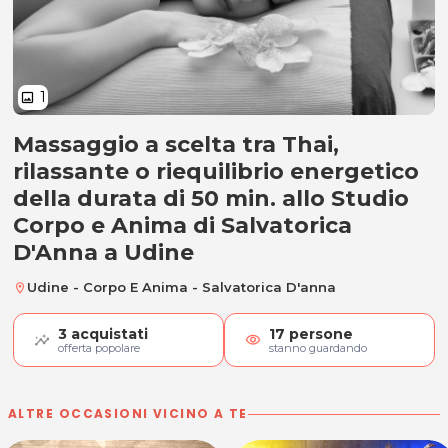
1
image
Massaggio a scelta tra Thai,
Massaggio Thai, rilassante o riequ
rilassante o riequilibrio energetico
della durata di 50 min. allo Studio
Corpo e Anima di Salvatorica
D'Anna a Udine
Udine - Corpo E Anima - Salvatorica D'anna
location_on
3
acquistati
17
persone
visibility
offerta popolare
stanno guardando
ALTRE OCCASIONI VICINO A TE