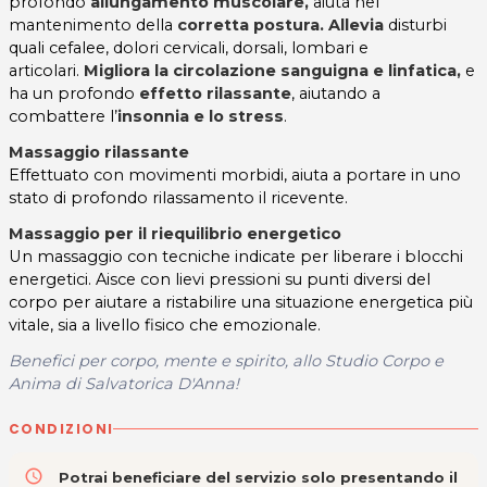
profondo
allungamento muscolare,
aiuta nel
mantenimento della
corretta postura. Allevia
disturbi
quali cefalee, dolori cervicali, dorsali, lombari e
articolari.
Migliora la circolazione sanguigna e linfatica,
e
ha un profondo
effetto rilassante
, aiutando a
combattere l’
insonnia e lo stress
.
Massaggio rilassante
Effettuato con movimenti morbidi, aiuta a portare in uno
stato di profondo rilassamento il ricevente.
Massaggio per il riequilibrio energetico
Un massaggio con tecniche indicate per liberare i blocchi
energetici.
Aisce con lievi pressioni su punti diversi del
corpo per aiutare a ristabilire una situazione energetica più
vitale, sia a livello fisico che emozionale.
Benefici per corpo, mente e spirito, allo Studio Corpo e
Anima di Salvatorica D'Anna!
CONDIZIONI
access_time
Potrai beneficiare del servizio solo presentando il