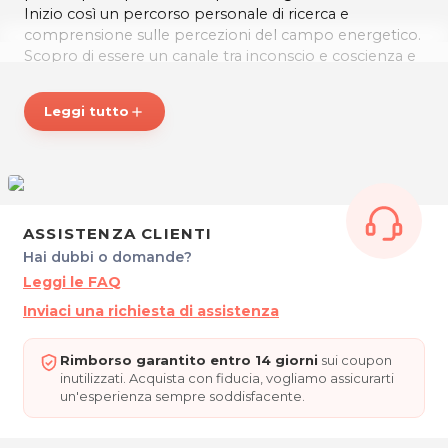
Inizio così un percorso personale di ricerca e
comprensione sulle percezioni del campo energetico.
Scopro di essere un canale tra inconscio e coscienza e
di poter donare la possibilità di aiuto attraverso terapie
mirate e la lettura del Registro personale.
Leggi tutto
add
Istruttore Discipline Musicali
Istruttore Yoga-Pilatness
Istruttore Indoor Cycling metodo Schwinn
ASSISTENZA CLIENTI
?
Terapie Individuali e di gruppo
Hai dubbi o domande?
Leggi le FAQ
Corpo Specchio di Martin Brofman
Inviaci una richiesta di assistenza
Egizio-Essene di Daniel Meurois e Marie Johanne
Croteau
Rimborso garantito entro 14 giorni
sui coupon
inutilizzati. Acquista con fiducia, vogliamo assicurarti
Reiki e Tetahealing
un'esperienza sempre soddisfacente.
Guarigione quantica di Norma Tolosa