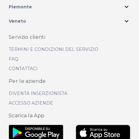
expand_more
Piemonte
expand_more
Veneto
Servizio clienti
TERMINI E CONDIZIONI DEL SERVIZIO
FAQ
CONTATTACI
Per le aziende
DIVENTA INSERZIONISTA
ACCESSO AZIENDE
Scarica la App