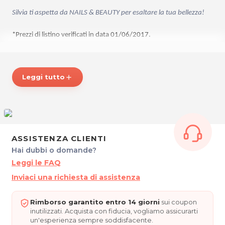
Silvia ti aspetta da NAILS & BEAUTY per esaltare la tua bellezza!
*Prezzi di listino verificati in data 01/06/2017.
ORARI
Dal Lunedì al Venerdì: 9.00 - 18.00
Leggi tutto
add
Sabato: 9.00 - 13.00
NAILS & BEAUTY
Via Pragiel 13
33010 Venzone (UD)
Tel. 3495027703
ASSISTENZA CLIENTI
P.IVA 02893030300
Hai dubbi o domande?
Leggi le FAQ
Per ulteriori informazioni sull'offerta o sulle modalità di acquisto
Inviaci una richiesta di assistenza
.
posta@espevia.it
scrivi a
Rimborso garantito entro 14 giorni
sui coupon
inutilizzati. Acquista con fiducia, vogliamo assicurarti
un'esperienza sempre soddisfacente.