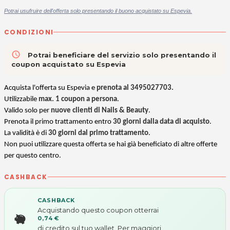
Potrai usufruire dell'offerta solo presentando il buono acquistato su Espevia.
CONDIZIONI
access_time
Potrai beneficiare del servizio solo presentando il
coupon acquistato su Espevia
Acquista l'offerta su Espevia e
prenota al
3495027703
.
Utilizzabile
max. 1 coupon a persona
.
Valido
solo per
nuove clienti di Nails & Beauty
.
Prenota il primo trattamento entro
30 giorni dalla data di acquisto
.
La validità è di
30 giorni dal primo trattamento
.
Non puoi utilizzare questa offerta se hai già beneficiato di altre offerte
per questo centro.
CASHBACK
CASHBACK
Acquistando questo coupon otterrai
0,74 €
di credito sul tuo wallet. Per maggiori