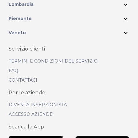
expand_more
Lombardia
expand_more
Piemonte
expand_more
Veneto
Servizio clienti
TERMINI E CONDIZIONI DEL SERVIZIO
FAQ
CONTATTACI
Per le aziende
DIVENTA INSERZIONISTA
ACCESSO AZIENDE
Scarica la App