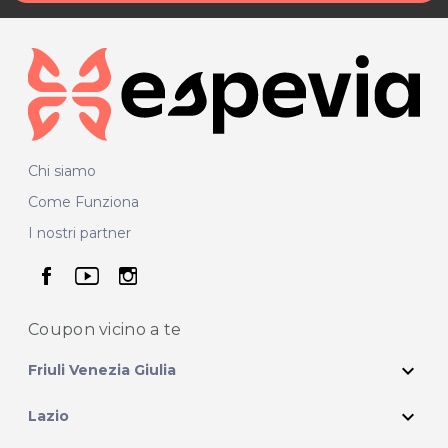
Chi siamo
Come Funziona
I nostri partner
seguici su facebook
seguici su youtube
seguici su instagram
Coupon vicino
a te
expand_more
Friuli Venezia Giulia
expand_more
Lazio