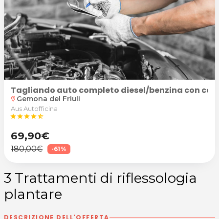
Tagliando auto completo diesel/benzina con cambio 
Gemona del Friuli
location_on
Aus Autofficina
star
star
star
star
star_half
69,90€
180,00€
-61%
3 Trattamenti di riflessologia
plantare
DESCRIZIONE DELL'OFFERTA