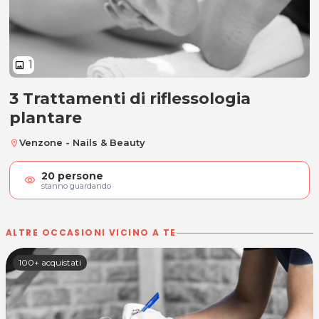
1
image
3 Trattamenti di riflessologia
3 Trattamenti di riflessologia pla
plantare
Venzone - Nails & Beauty
location_on
20
persone
visibility
stanno guardando
ALTRE OCCASIONI VICINO A TE
100+ acquistati