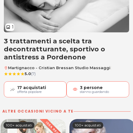
1
image
3 trattamenti a scelta tra
3 trattamenti a scelta tra decontr
decontratturante, sportivo o
antistress a Pordenone
|
Martignacco - Cristian Bressan Studio Massaggi
location_on
5.0
(7)
star
star
star
star
star
17
acquistati
3
persone
visibility
offerta popolare
stanno guardando
ALTRE OCCASIONI VICINO A TE
100+ acquistati
100+ acquistati