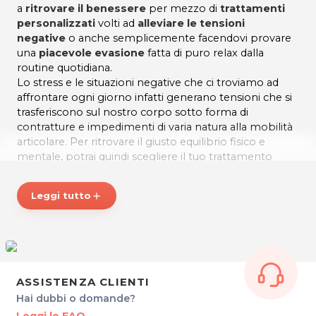
a
ritrovare il benessere
per mezzo di
trattamenti
personalizzati
volti ad
alleviare le tensioni
negative
o anche semplicemente facendovi provare
una
piacevole evasione
fatta di puro relax dalla
routine quotidiana.
Lo stress e le situazioni negative che ci troviamo ad
affrontare ogni giorno infatti generano tensioni che si
trasferiscono sul nostro corpo sotto forma di
contratture e impedimenti di varia natura alla mobilità
articolare. Per ritrovare il giusto equilibrio fisico e
mentale, potrai quindi scegliere il tuo trattamento
personalizzato tra:
Leggi tutto
add
Massaggio tradizionale svedese con oli
Massaggio miorilassante
Massaggio drenante
Massaggio sportivo
ASSISTENZA CLIENTI
Hai dubbi o domande?
Massaggio Maori®.