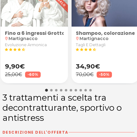
tra relax SPA o decontratturante con olio caldo di 
Fino a 6 ingressi Grotta di Sale per adulti e bambi
Shampoo, colorazione, t
Martignacco
Martignacco
location_on
location_on
Evoluzione Armonica
Tagli E Dettagli
star
star
star
star
star_half
star
star
star
star
star_half
9,90€
34,90€
25,00€
70,00€
-60%
-50%
3 trattamenti a scelta tra
decontratturante, sportivo o
antistress
DESCRIZIONE DELL'OFFERTA