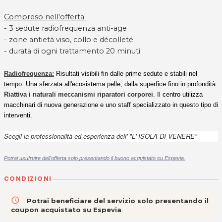
Compreso nell'offerta:
- 3 sedute radiofrequenza anti-age
- zone antietà viso, collo e décolleté
- durata di ogni trattamento 20 minuti
Radiofrequenza:
Risultati visibili fin dalle prime sedute e stabili nel
tempo. Una sferzata all'ecosistema pelle, dalla superfice fino in profondità.
Riattiva i naturali meccanismi riparatori corporei
. Il centro utilizza
macchinari di nuova generazione e uno staff specializzato in questo tipo di
interventi.
Scegli la professionalità ed esperienza dell' "L' ISOLA DI VENERE"
Potrai usufruire dell'offerta solo presentando il buono acquistato su Espevia.
CONDIZIONI
access_time
Potrai beneficiare del servizio solo presentando il
coupon acquistato su Espevia