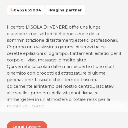
0432639004
Pagina partner
Il centro L'ISOLA DI VENERE offre una lunga
esperienza nel settore del benessere e della
somministrazione di trattamenti estetici professionali.
Coprono una vastissima gamma di servizi tra cui
cerette epilazioni di ogni tipo, trattamenti estetici per il
corpo e il viso, massaggi e molto altro.
Qui verrete coccolati dalle mani esperte di uno staff
dinamico con prodotti ed attrezzature di ultima
generazione. Lasciate che il tempo trascorra
dolcemente all'interno del nostro centro... lasciatevi
alle spalle i problemi della vita quotidiana ed
immergetevi in un atmosfera di totale relax per la
mente ed il corpo.
Venite a trovarci, siamo qui per prenderci cura di voi!
Leggi tutto
add