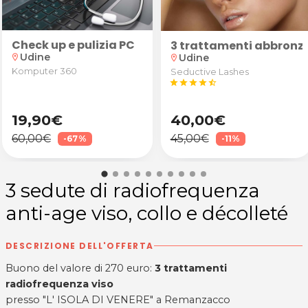
Check up e pulizia PC
 star! Laminazione ciglia e/o sopracciglia da Deep 
3 trattamenti abbronz
Udine
Udine
location_on
location_on
Komputer 360
Seductive Lashes
star
star
star
star
star_half
19,90€
40,00€
60,00€
45,00€
-67%
-11%
3 sedute di radiofrequenza
anti-age viso, collo e décolleté
DESCRIZIONE DELL'OFFERTA
Buono del valore di 270 euro:
3 trattamenti
radiofrequenza viso
presso "L' ISOLA DI VENERE" a Remanzacco