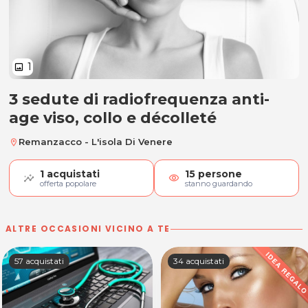
1
image
3 sedute di radiofrequenza anti-
3 sedute di radiofrequenza anti-ag
age viso, collo e décolleté
Remanzacco - L'isola Di Venere
location_on
1
acquistati
15
persone
visibility
offerta popolare
stanno guardando
ALTRE OCCASIONI VICINO A TE
57 acquistati
34 acquistati