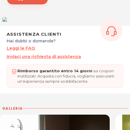
L'ISOLA DI VENERE
Via G.Marconi,21
33047 Remanzacco UD
P.IVA 01969680303
ASSISTENZA CLIENTI
Per ulteriori informazioni sull'offerta o sulle
Hai dubbi o domande?
modalità di acquisto scrivi a
posta@espevia.it
Leggi le FAQ
Inviaci una richiesta di assistenza
Rimborso garantito entro 14 giorni
sui coupon
inutilizzati. Acquista con fiducia, vogliamo assicurarti
un'esperienza sempre soddisfacente.
GALLERIA