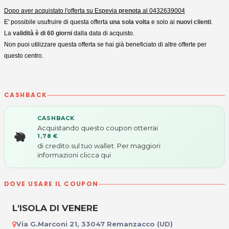
Dopo aver acquistato l'offerta su Espevia
prenota
al 0432639004
E' possibile usufruire di questa offerta
una sola volta
e solo ai
nuovi clienti
.
La
validità è di 60 giorni
dalla data di acquisto.
Non puoi utilizzare questa offerta se hai già beneficiato di altre offerte per
questo centro.
CASHBACK
CASHBACK
Acquistando questo coupon otterrai
1,78 €
di credito sul tuo wallet. Per maggiori
informazioni
clicca qui
DOVE USARE IL COUPON
L'ISOLA DI VENERE
Via G.Marconi 21, 33047 Remanzacco (UD)