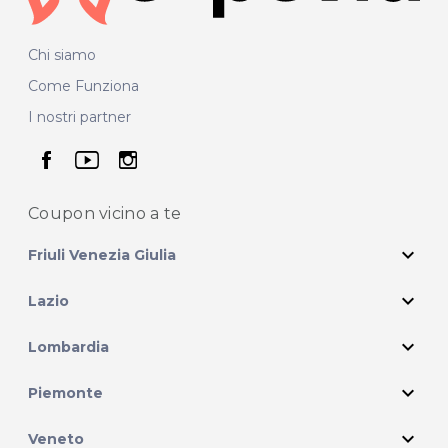
Chi siamo
Come Funziona
I nostri partner
seguici su facebook
seguici su youtube
seguici su instagram
Coupon vicino
a te
expand_more
Friuli Venezia Giulia
expand_more
Lazio
expand_more
Lombardia
expand_more
Piemonte
expand_more
Veneto