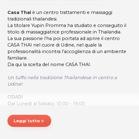
Casa Thai
è un centro trattamenti e massaggi
tradizionali thailandesi.
La titolare Yupin Promma ha studiato e conseguito il
titolo di massaggiatrice professionale in Thailandia.
La sua passione l’ha poi portata ad aprire il centro
CASA THAI nel cuore di Udine, nel quale la
professionalità incontra l’accoglienza di un ambiente
familiare.
Da qui la scelta del nome CASA THAI.
Un tuffo nella tradizione Thailandese in centro a
Udine!
ORARI
Dal Lunedì al Sabato: 10.00 - 19.00
CASA THAI
Via Cussignacco, 9
Leggi tutto
add
33100 Udine
Tel. 3248611114