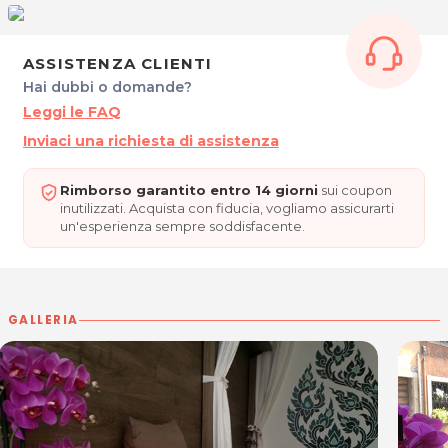
P.IVA 02732780305
Per ulteriori informazioni sull'offerta o sulle modalità di
ASSISTENZA CLIENTI
acquisto scrivi a
posta@espevia.it
.
Hai dubbi o domande?
Leggi le FAQ
Inviaci una richiesta di assistenza
Rimborso garantito entro 14 giorni
sui coupon
inutilizzati. Acquista con fiducia, vogliamo assicurarti
un'esperienza sempre soddisfacente.
GALLERIA