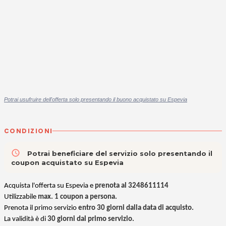
P
otrai usufruire dell'offerta solo presentando il buono acquistato su Espevia
CONDIZIONI
access_time
Potrai beneficiare del servizio solo presentando il
coupon acquistato su Espevia
Acquista l'offerta su Espevia e
prenota al 3248611114
Utilizzabile
max. 1 coupon a persona.
Prenota il primo servizio
entro 30 giorni dalla data di acquisto.
La validità è di
30 giorni dal primo servizio.