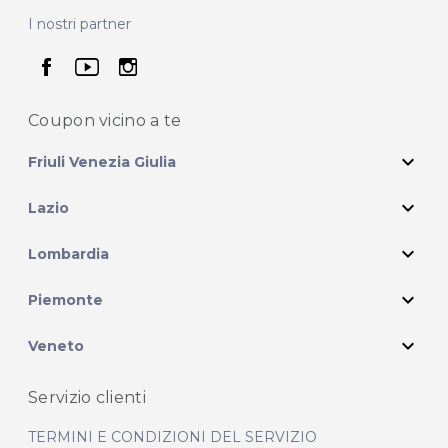
I nostri partner
seguici su facebook
seguici su youtube
seguici su instagram
Coupon vicino
a te
expand_more
Friuli Venezia Giulia
expand_more
Lazio
expand_more
Lombardia
expand_more
Piemonte
expand_more
Veneto
Servizio clienti
TERMINI E CONDIZIONI DEL SERVIZIO