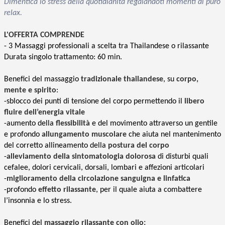
Dimentica lo stress della quotidianità regalandoti momenti di puro
relax.
L'OFFERTA COMPRENDE
- 3 Massaggi professionali a scelta tra
Thailandese o rilassante
Durata singolo trattamento: 60 min.
Benefici del massaggio
tradizionale thailandese
, su
corpo,
mente e spirito
:
-sblocco dei punti di tensione del corpo permettendo il
libero
fluire dell’energia vitale
-aumento della
flessibilità
e del movimento attraverso un gentile
e profondo
allungamento muscolare
che aiuta nel mantenimento
del corretto allineamento della
postura del corpo
-
alleviamento della sintomatologia dolorosa
di disturbi quali
cefalee, dolori cervicali, dorsali, lombari e affezioni articolari
-
miglioramento della circolazione sanguigna e linfatica
-profondo
effetto rilassante
, per il quale aiuta a combattere
l’insonnia e lo stress.
Benefici del
massaggio rilassante con olio: