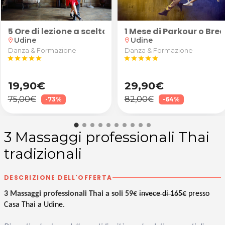
"Robusto" (calice di vino Superior, tartine e grissin
5 Ore di lezione a scelta tra latino-americano o bal
1 Mese di Parkour o Br
Udine
Udine
location_on
location_on
Danza & Formazione
Danza & Formazione
star
star
star
star
star
star
star
star
star
star
19,90€
29,90€
75,00€
82,00€
-73%
-64%
3 Massaggi professionali Thai
tradizionali
DESCRIZIONE DELL'OFFERTA
3 Massaggi professionali Thai a soli 59€
invece di 165€
presso
Casa Thai a Udine.