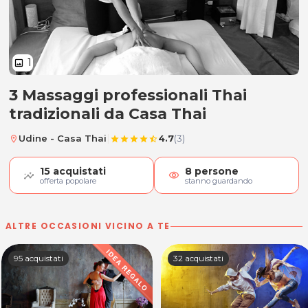
1
image
3 Massaggi professionali Thai
3 Massaggi professionali Thai trad
tradizionali da Casa Thai
|
Udine - Casa Thai
4.7
(3)
location_on
star
star
star
star
star_half
15
acquistati
8
persone
visibility
offerta popolare
stanno guardando
ALTRE OCCASIONI VICINO A TE
95 acquistati
32 acquistati