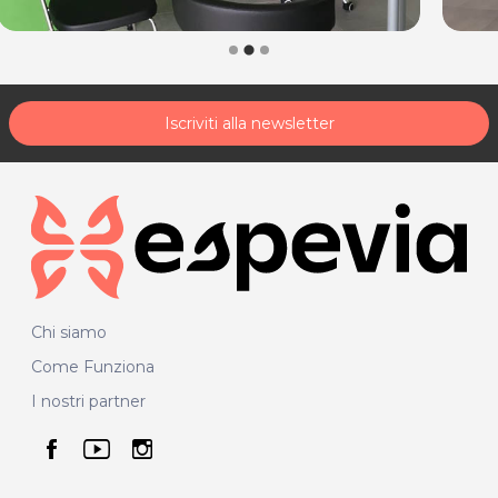
Iscriviti alla newsletter
Chi siamo
Come Funziona
I nostri partner
seguici su facebook
seguici su youtube
seguici su instagram