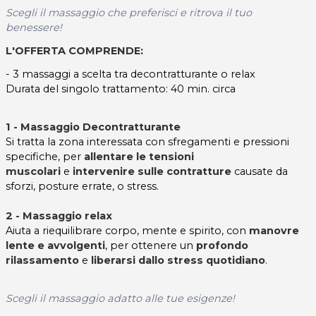
Scegli il massaggio che preferisci e ritrova il tuo
benessere!
L'OFFERTA COMPRENDE:
- 3 massaggi a scelta tra decontratturante o relax
Durata del singolo trattamento: 40 min. circa
1 - Massaggio Decontratturante
Si tratta la zona interessata con sfregamenti e pressioni
specifiche, per
a
llentare le tensioni
muscolari
e
intervenire sulle contratture
causate da
sforzi, posture errate, o stress.
2 - Massaggio relax
Aiuta a riequilibrare corpo, mente e spirito, con
manovre
lente e avvolgenti
, per ottenere un
profondo
rilassamento
e
liberarsi dallo stress quotidiano
.
Scegli il massaggio adatto alle tue esigenze!