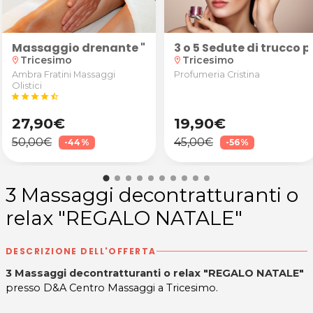
o
 2 zone a scelta tra addome, glutei, cosce, retro co
rofumo di cocco o mandarino della durata di 60' o 90
Massaggio drenante "Fresh"
3 o 5 Sedute di trucco 
Tricesimo
Tricesimo
location_on
location_on
Ambra Fratini Massaggi
Profumeria Cristina
Olistici
star
star
star
star
star_half
27,90€
19,90€
50,00€
45,00€
-44%
-56%
3 Massaggi decontratturanti o
relax "REGALO NATALE"
DESCRIZIONE DELL'OFFERTA
3 Massaggi decontratturanti o relax "REGALO NATALE"
presso D&A Centro Massaggi a Tricesimo.