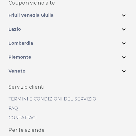
Coupon vicino
a te
expand_more
Friuli Venezia Giulia
expand_more
Lazio
expand_more
Lombardia
expand_more
Piemonte
expand_more
Veneto
Servizio clienti
TERMINI E CONDIZIONI DEL SERVIZIO
FAQ
CONTATTACI
Per le aziende