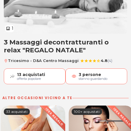
1
image
3 Massaggi decontratturanti o
3 Massaggi decontratturanti o r
relax "REGALO NATALE"
|
Tricesimo - D&A Centro Massaggi
4.8
(4)
location_on
star
star
star
star
star_half
13
acquistati
3
persone
visibility
offerta popolare
stanno guardando
ALTRE OCCASIONI VICINO A TE
33 acquistati
100+ acquistati