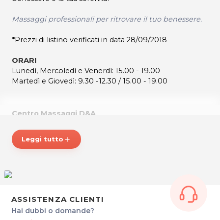
Massaggi professionali per ritrovare il tuo benessere.
*Prezzi di listino verificati in data 28/09/2018
ORARI
Lunedì, Mercoledì e Venerdì: 15.00 - 19.00
Martedì e Giovedì: 9.30 -12.30 / 15.00 - 19.00
Centro Massaggi D&A
Piazza Garibaldi 33/9
Leggi tutto
add
33019 Tricesimo
Tel. 339 639 9093
P.IVA 02810790309
Per ulteriori informazioni sull'offerta o sulle modalit‡ di
acquisto scrivi a
posta@espevia.it
.
ASSISTENZA CLIENTI
Hai dubbi o domande?