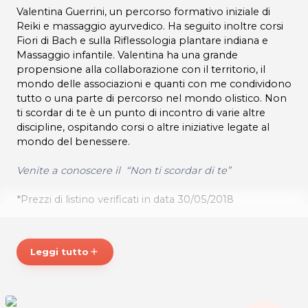
Valentina Guerrini, un percorso formativo iniziale di
Reiki e massaggio ayurvedico. Ha seguito inoltre corsi
Fiori di Bach e sulla Riflessologia plantare indiana e
Massaggio infantile. Valentina ha una grande
propensione alla collaborazione con il territorio, il
mondo delle associazioni e quanti con me condividono
tutto o una parte di percorso nel mondo olistico. Non
ti scordar di te è un punto di incontro di varie altre
discipline, ospitando corsi o altre iniziative legate al
mondo del benessere.
Venite a conoscere il “Non ti scordar di te”
*Prezzi di listino verificati in data 30/05/2018
ORARI
Si riceve su appuntamento
Leggi tutto
add
GUERRINI VALENTINA
Via Giuseppe Garibaldi, 38
San Daniele del Friuli (UD)