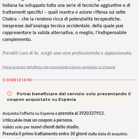
Indiana ha sviluppato tutta una serie di tecniche aggiuntive e di
trattamenti specifici – quali mantra e azione riflessa sui sette
Chakra – che la rendono ricca di potenzialità terapeutiche,
inespresse dall’analoga tecnica occidentale, della quale può
rappresentare la valida alternativa, o meglio, l’indispensabile
complemento.
Prenditi cura di te, scegli una vera professionista e appassionata.
P
otrai usufruire dell'offerta solo presentando il buono acquistato su Espevia
CONDIZIONI
access_time
Potrai beneficiare del servizio solo presentando il
coupon acquistato su Espevia
Acquista l'offerta su Espevia e
prenota al 3920337913.
Utilizzabile
max un coupon a persona
.
Valido solo per
nuovi clienti dello studio.
Prenota il primo trattamento entro 30 giorni
dalla data di acquisto.