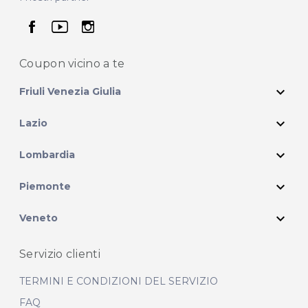
seguici su facebook
seguici su youtube
seguici su instagram
Coupon vicino
a te
expand_more
Friuli Venezia Giulia
expand_more
Lazio
expand_more
Lombardia
expand_more
Piemonte
expand_more
Veneto
Servizio clienti
TERMINI E CONDIZIONI DEL SERVIZIO
FAQ