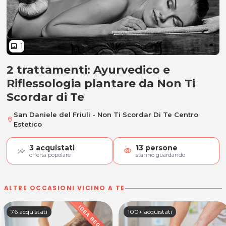
1
image
2 trattamenti: Ayurvedico e
2 trattamenti: Ayurvedico e Rifle
Riflessologia plantare da Non Ti
Scordar di Te
San Daniele del Friuli - Non Ti Scordar Di Te Centro
location_on
Estetico
3
acquistati
13
persone
visibility
offerta popolare
stanno guardando
ALTRE OCCASIONI VICINO A TE
76 acquistati
100+ acquistati