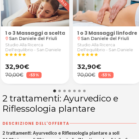
olorazione da Come Nelle Favole a Spilimbergo
glia
1 o 3 Massaggi a scelta tra forza, rilassanti o decon
1 o 3 Massaggi linfodrena
San Daniele del Friuli
San Daniele del Friuli
location_on
location_on
Studio Alla Ricerca
Studio Alla Ricerca
Dell'equilibrio - San Daniele
Dell'equilibrio - San Daniele
star
star
star
star
star
star
star
star
star
star
32,90€
32,90€
70,00€
70,00€
-53%
-53%
2 trattamenti: Ayurvedico e
Riflessologia plantare
DESCRIZIONE DELL'OFFERTA
2 trattamenti: Ayurvedico e Riflessologia plantare a soli