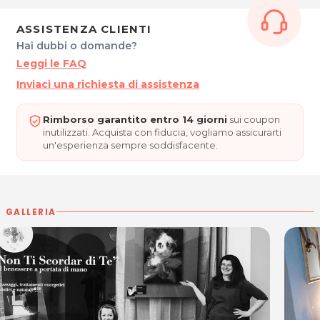
Tel. 3920337913
P.IVA 02842180305
ASSISTENZA CLIENTI
Hai dubbi o domande?
Per ulteriori informazioni sull'offerta o sulle modalità di
Leggi le FAQ
acquisto scrivi a
posta@espevia.it
.
Inviaci una richiesta di assistenza
Rimborso garantito entro 14 giorni
sui coupon
inutilizzati. Acquista con fiducia, vogliamo assicurarti
un'esperienza sempre soddisfacente.
GALLERIA