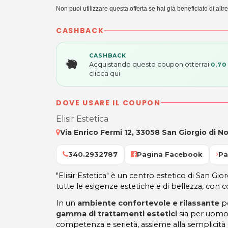
Non puoi utilizzare questa offerta se hai già beneficiato di altr
CASHBACK
CASHBACK
Acquistando questo coupon otterrai
0,70
clicca qui
DOVE USARE IL COUPON
Elisir Estetica
Via Enrico Fermi 12, 33058 San Giorgio di N
340.2932787
Pagina Facebook
Pa
"Elisir Estetica" è un centro estetico di San Gi
tutte le esigenze estetiche e di bellezza, con co
In un
ambiente confortevole e rilassante
po
gamma di trattamenti estetici
sia per uomo
competenza e serietà, assieme alla semplicità 