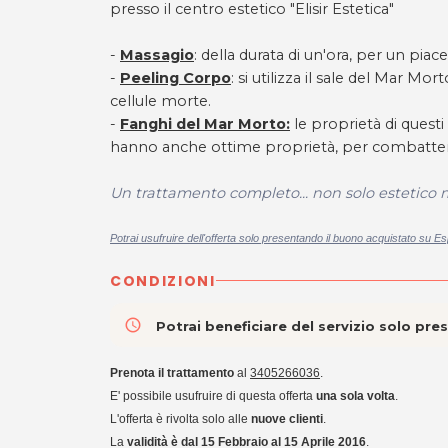
presso il centro estetico "Elisir Estetica"
-
Massagio
: della durata di un'ora, per un pi
-
Peeling Corpo
: si utilizza il sale del Mar M
cellule morte.
-
Fanghi del Mar Morto:
le proprietà di questi 
hanno anche ottime proprietà, per combattere l
Un trattamento completo... non solo estetico
Potrai usufruire dell'offerta solo presentando il buono acquistato su Es
CONDIZIONI
access_time
Potrai beneficiare del servizio solo pr
Prenota il trattamento
al
3405266036
.
E' possibile usufruire di questa offerta
una sola volta
.
L'offerta è rivolta solo alle
nuove clienti
.
La
validità è dal 15 Febbraio al 15 Aprile 2016
.