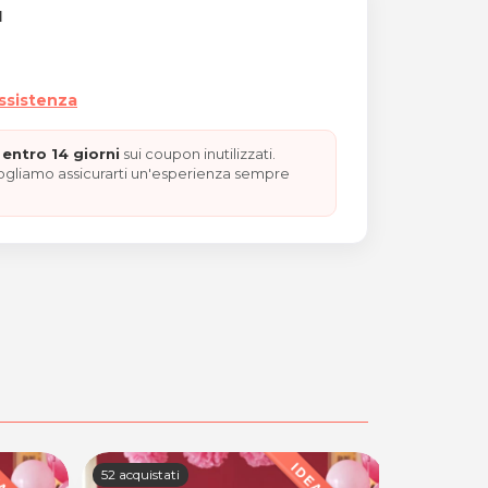
I
assistenza
entro 14 giorni
sui coupon inutilizzati.
vogliamo assicurarti un'esperienza sempre
 VALENTINO"
52 acquistati
55 acquistat