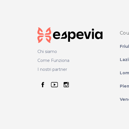
Cou
Friu
Chi siamo
Laz
Come Funziona
I nostri partner
Lom
seguici su facebook
seguici su youtube
seguici su instag
Pie
Ven