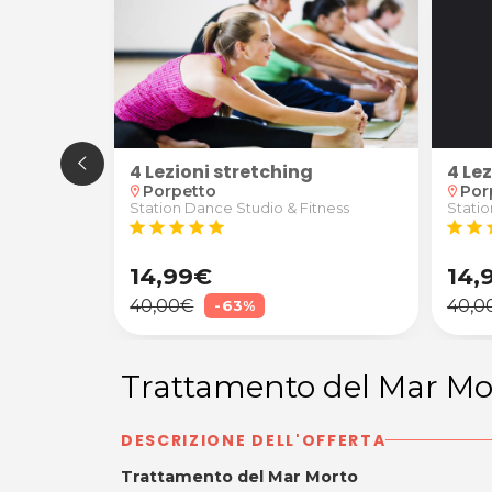
4 Lezioni stretching
ns di Strada
E di Danza Orientale o American Line Dance per adult
4 Le
Porpetto
Por
location_on
location_on
Station Dance Studio & Fitness
tness
Statio
star
star
star
star
star
star
star
s
14,99€
14,
40,00€
40,0
-63%
Trattamento del Mar M
DESCRIZIONE DELL'OFFERTA
Trattamento del Mar Morto