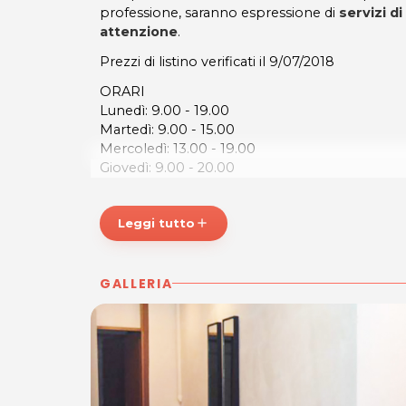
professione, saranno espressione di
servizi d
attenzione
.
Prezzi di listino verificati il 9/07/2018
ORARI
Lunedì: 9.00 - 19.00
Martedì: 9.00 - 15.00
Mercoledì: 13.00 - 19.00
Giovedì: 9.00 - 20.00
Venerdì: 9.00 - 20.00
ELISIR ESTETICA
Leggi tutto
add
Via Enrico Fermi, 12
c/o Centro Commerciale Acqua Azzurra
Tel. 3402932787
GALLERIA
Tel. 3401884588
P.IVA 02767950302
Per ulteriori informazioni sull'offerta o sulle mo
a
posta@espevia.it