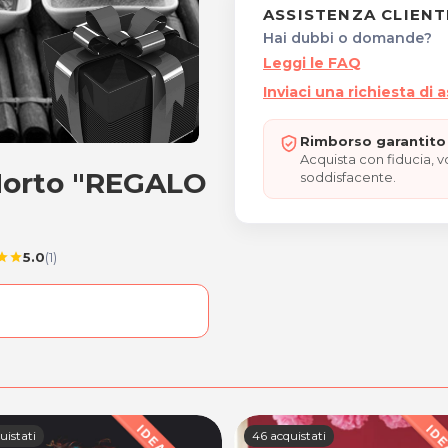
ASSISTENZA CLIENT
Hai dubbi o domande?
Leggi le FAQ
Inviaci una richiesta di 
Rimborso garantito 
Acquista con fiducia, 
Morto "REGALO
ar Morto "REGALO DI SAN
soddisfacente.
5.0
(1)
tar
star
uistati
46 acquistati