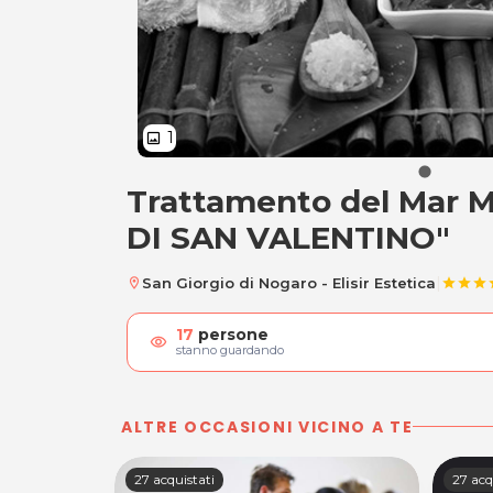
1
image
Trattamento del Mar 
Trattamento del M
DI SAN VALENTINO"
|
San Giorgio di Nogaro - Elisir Estetica
location_on
star
star
star
s
17
persone
visibility
stanno guardando
ALTRE OCCASIONI VICINO A TE
27 acquistati
27 acq