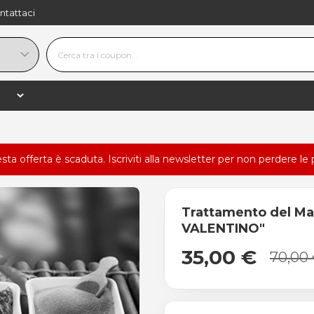
ntattaci
esta offerta è scaduta.
Iscriviti alla newsletter
per non perdere le 
Trattamento del M
VALENTINO"
35,00 €
70,00