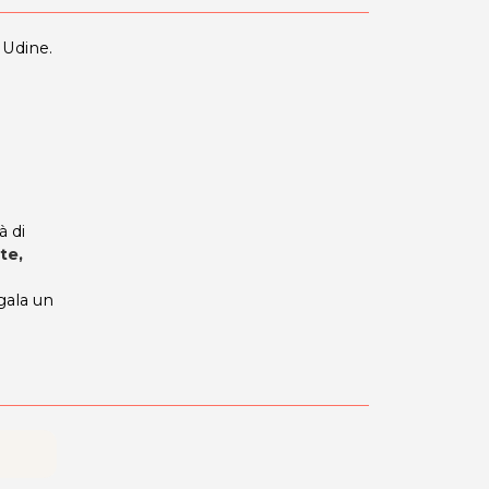
Udine.
à di
te,
gala un