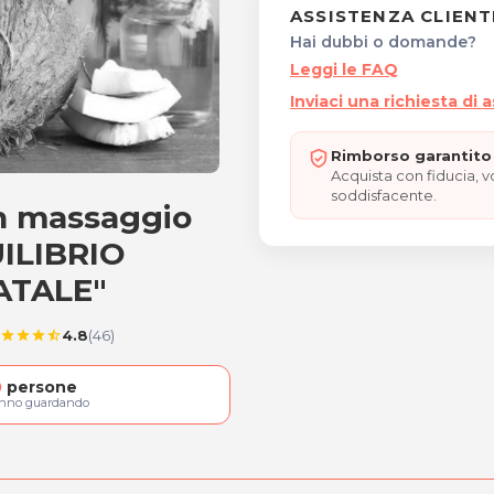
ASSISTENZA CLIENT
Hai dubbi o domande?
Leggi le FAQ
Inviaci una richiesta di 
Rimborso garantito 
Acquista con fiducia, 
soddisfacente.
n massaggio
 con massaggio all'olio 
UILIBRIO
ATALE"
4.8
(46)
star
star
star
star_half
0
persone
anno guardando