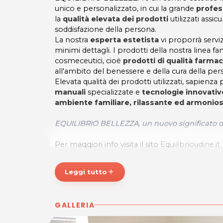
unico e personalizzato, in cui la grande
profes
la
qualità elevata dei prodotti
utilizzati assi
soddisfazione della persona.
La nostra
esperta estetista
vi proporrà servizi
minimi dettagli. I prodotti della nostra linea fa
cosmeceutici, cioè
prodotti di qualità farmac
all'ambito del benessere e della cura della per
Elevata qualità dei prodotti utilizzati, sapienza
manuali
specializzate e
tecnologie innovativ
ambiente familiare, rilassante ed armonio
EQUILIBRIO BELLEZZA, un nuovo significato di
Per maggiori info visita il sito
Equilibrioudine.it
*Prezzi di listino verificati in data 26/02/2018
Leggi tutto
add
ORARI
Lun 12.00-20.00
GALLERIA
Mar 09.00-17.00
Mer 12.00-20.00