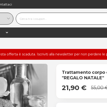
ntattaci
esta offerta è scaduta.
Iscriviti alla newsletter
per non perdere le 
Trattamento corpo c
"REGALO NATALE"
21,90 €
55,00 