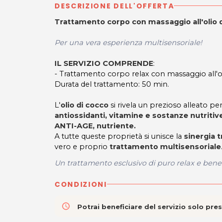
DESCRIZIONE DELL'OFFERTA
Trattamento corpo con massaggio all'olio 
Per una vera esperienza multisensoriale!
IL SERVIZIO COMPRENDE
:
- Trattamento corpo relax con massaggio all'o
Durata del trattamento: 50 min.
L'
olio di cocco
si rivela un prezioso alleato pe
antiossidanti, vitamine e sostanze nutritiv
ANTI-AGE, nutriente.
A tutte queste proprietà si unisce la
sinergia 
vero e proprio
trattamento multisensoriale
Un trattamento esclusivo di puro relax e be
CONDIZIONI
access_time
Potrai beneficiare del servizio solo pr