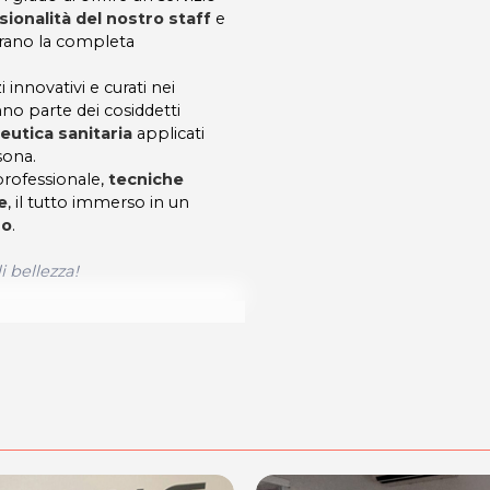
sionalità del nostro staff
e
curano la completa
 innovativi e curati nei
nno parte dei cosiddetti
eutica sanitaria
applicati
sona.
 professionale,
tecniche
e
, il tutto immerso in un
so
.
 bellezza
!