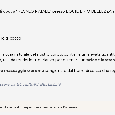
di cocco
"REGALO NATALE" presso EQUILIBRIO BELLEZZA a 
lio di cocco
r la cura naturale del nostro corpo: contiene un’elevata quantit
e
, tale da renderlo superlativo per ottenere un
'azione idratan
tra massaggio e aroma
sprigionato dal burro di cocco che re
.
nessere da EQUILIBRIO BELLEZZA!
esentando il coupon acquistato su Espevia