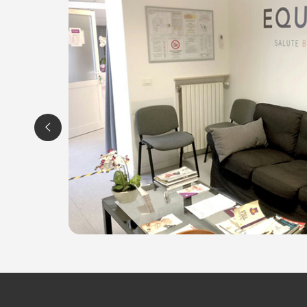
Giov 09.00-17.00
Ven 11.00-19.00
EQUILIBRIO BELLEZZA
Via Pozzuolo 157
33100 Udine
Tel. 0432 1505113
P.IVA 02898110305
Per ulteriori informazioni sull'offerta o sulle mo
a
posta@espevia.it
.