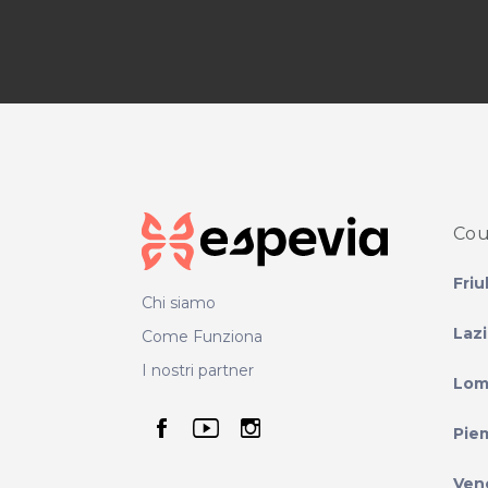
Cou
Friu
Chi siamo
Laz
Come Funziona
I nostri partner
Lom
seguici su facebook
seguici su youtube
seguici su instag
Pie
Ven