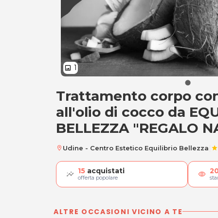
1
image
Trattamento corpo co
Trattamento corpo
all'olio di cocco da EQ
BELLEZZA "REGALO N
|
Udine - Centro Estetico Equilibrio Bellezza
location_on
star
15
acquistati
2
visibility
offerta popolare
st
ALTRE OCCASIONI VICINO A TE