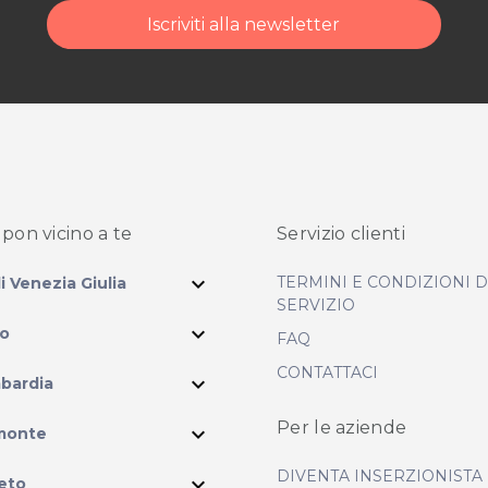
Iscriviti alla newsletter
pon vicino
a te
Servizio clienti
expand_more
TERMINI E CONDIZIONI 
li Venezia Giulia
SERVIZIO
expand_more
io
FAQ
CONTATTACI
expand_more
bardia
ram
Per le aziende
expand_more
monte
DIVENTA INSERZIONISTA
expand_more
eto