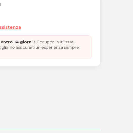
I
assistenza
entro 14 giorni
sui coupon inutilizzati.
vogliamo assicurarti un'esperienza sempre
di cocco "REGALO NATALE"