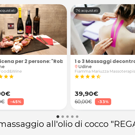
cquistati
76 acquistati
icena per 2 persone: "Robusto" (calice di vino Superi
1 o 3 Massaggi decontra
ne
Udine
location_on
Food&Wine
Fiamma Mariuzza Massoterapis
tar
star
star
star
star
star
star
star_half
90€
39,90€
0€
60,00€
-45%
-33%
massaggio all'olio di cocco "R