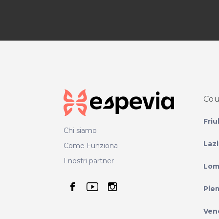
Cou
Friu
Chi siamo
Laz
Come Funziona
I nostri partner
Lom
seguici su facebook
seguici su youtube
seguici su instag
Pie
Ven