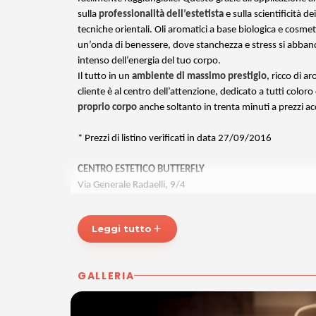
sulla
professionalità dell’estetista
e sulla scientificità de
tecniche orientali. Oli aromatici a base biologica e cosme
un’onda di benessere, dove stanchezza e stress si abba
intenso dell’energia del tuo corpo.
Il tutto in un
ambiente di massimo prestigio
, ricco di a
cliente è al centro dell’attenzione, dedicato a tutti colo
proprio corpo
anche soltanto in trenta minuti a prezzi acc
* Prezzi di listino verificati in data 27/09/2016
CENTRO ESTETICO BUTTERFLY
Via Generale Radaelli, 9/4
33053 LATISANA
P.IVA 02415130307
Leggi tutto
add
Tel. 043159799
Per ulteriori informazioni sull'offerta o sulle modalità di a
GALLERIA