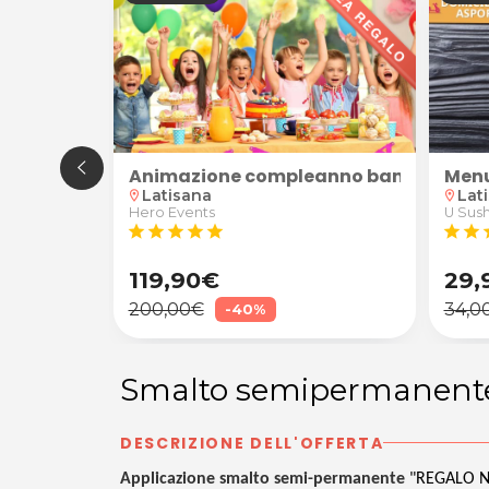
venti
Animazione compleanno bambini
Menu
Latisana
Lat
location_on
location_on
Hero Events
U Sush
star
star
star
star
star
star
star
s
119,90€
29,
200,00€
34,0
-40%
Smalto semipermanent
DESCRIZIONE DELL'OFFERTA
Applicazione smalto semi-permanente
"REGALO N