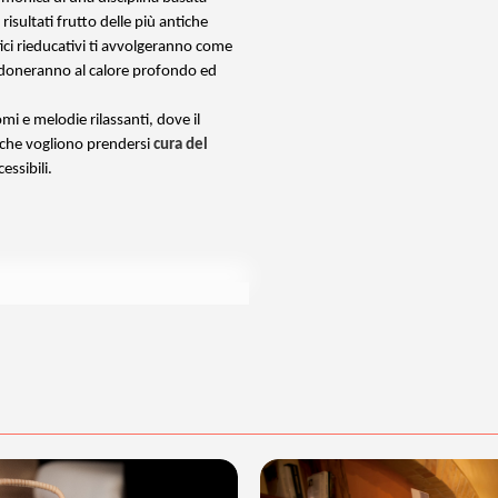
i risultati frutto delle più antiche
tici rieducativi ti avvolgeranno come
ndoneranno al calore profondo ed
romi e melodie rilassanti, dove il
ro che vogliono prendersi
cura del
essibili.
posta@espevia.it
cquisto scrivi a
.