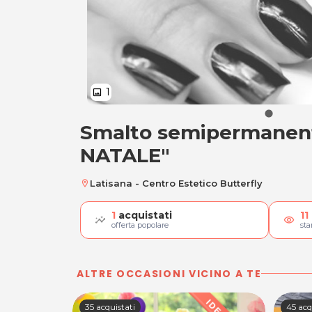
1
image
Smalto semipermanen
Smalto semiperma
NATALE"
Latisana - Centro Estetico Butterfly
location_on
1
acquistati
11
visibility
offerta popolare
st
ALTRE OCCASIONI VICINO A TE
35 acquistati
45 acq