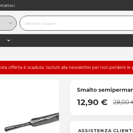
ntattaci
esta offerta è scaduta.
Iscriviti alla newsletter
per non perdere le 
Smalto semiperma
12,90 €
28,00 
ASSISTENZA CLIENT