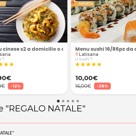
 cinese x2 a domicilio o da asporto
Menu sushi 16/86pz da a
isana
Latisana
location_on
i 7
U Sushi 7
tar
star
star
star
star
star
star
star
90€
10,00€
0€
16,00€
-12%
-38%
e "REGALO NATALE"
ATALE"