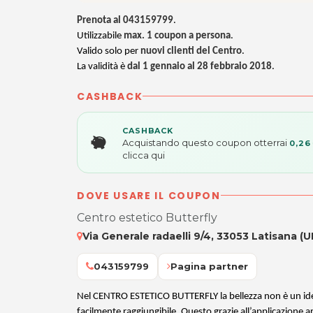
Prenota al 043159799
.
Utilizzabile
max. 1 coupon a persona
.
Valido solo per
nuovi clienti del Centro
.
La validità è
dal 1 gennaio al 28 febbraio 2018
.
CASHBACK
CASHBACK
Acquistando questo coupon otterrai
0,26
clicca qui
DOVE USARE IL COUPON
Centro estetico Butterfly
Via Generale radaelli 9/4, 33053 Latisana (U
043159799
Pagina partner
Nel CENTRO ESTETICO BUTTERFLY la bellezza non è un idea
facilmente raggiungibile. Questo grazie all’applicazione a