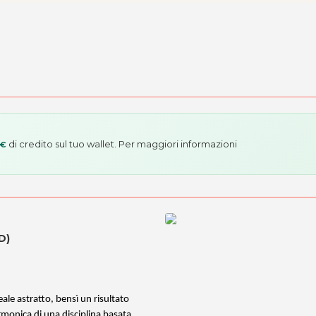
di credito sul tuo wallet. Per maggiori informazioni
 €
D)
le astratto, bensì un risultato
rmonica di una disciplina basata