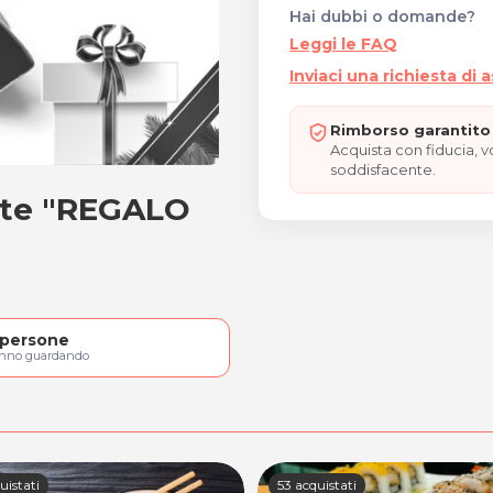
Hai dubbi o domande?
Leggi le FAQ
Inviaci una richiesta di 
Rimborso garantito 
Acquista con fiducia, 
soddisfacente.
te "REGALO
nente "REGALO NATALE"
persone
anno guardando
uistati
53 acquistati