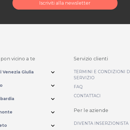
Iscriviti alla newsletter
pon vicino
a te
Servizio clienti
expand_more
TERMINI E CONDIZIONI 
li Venezia Giulia
SERVIZIO
expand_more
io
FAQ
CONTATTACI
expand_more
bardia
ram
Per le aziende
expand_more
monte
DIVENTA INSERZIONISTA
expand_more
eto