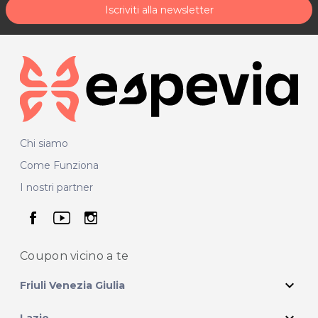
Iscriviti alla newsletter
Chi siamo
Come Funziona
I nostri partner
seguici su facebook
seguici su youtube
seguici su instagram
Coupon vicino
a te
expand_more
Friuli Venezia Giulia
Lazio