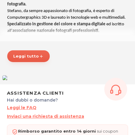
fotografia
.
Stefano, da sempre appassionato di fotografia, è esperto di
Computergraphics 3D e laureato in tecnologie web e multimediali.
Specializzato in gestione del colore e stampa digitale
ed iscritto
all’
associazione nazionale fotografi professionisti
.
Maggiori informazioni:
Photoenvision.com
Leggi tutto
add
PHOTOENVISION STUDIO: professionalità, creatività ed
esperienza, per immortalare i tuoi momenti indimenticabili!
*Prezzi di listino verificati in data 2/05/2016.
ORARI
ASSISTENZA CLIENTI
Dal Martedì al Venerdì: 9.00 - 12.30 / 16.00 - 19.00
Hai dubbi o domande?
Sabato: 9.00 - 12.30 / Pomeriggio su appuntamento
Leggi le FAQ
Inviaci una richiesta di assistenza
PHOTOENVISION STUDIO
Piazza Garibaldi 10
33100 Udine
Rimborso garantito entro 14 giorni
sui coupon