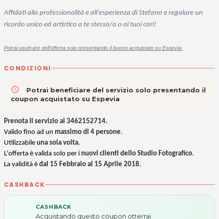
Affidati alla professionalità e all'esperienza di Stefano e regalare un
ricordo unico ed artistico a te stesso/a o ai tuoi cari!
Potrai usufruire dell'offerta solo presentando il buono acquistato su Espevia.
CONDIZIONI
access_time
Potrai beneficiare del servizio solo presentando il
coupon acquistato su Espevia
Prenota il servizio al 3462152714
.
Valido fino ad un
massimo di 4 persone
.
Utilizzabile
una sola volta
.
L'offerta è valida solo per i
nuovi clienti dello Studio Fotografico
.
La validità è
dal 15 Febbraio al 15 Aprile 2018
.
CASHBACK
CASHBACK
Acquistando questo coupon otterrai