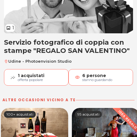
1
image
Servizio fotografico di coppia con
Servizio fotografico di coppia 
stampe "REGALO SAN VALENTINO"
Udine - Photoenvision Studio
location_on
1
acquistati
6
persone
visibility
offerta popolare
stanno guardando
ALTRE OCCASIONI VICINO A TE
100+ acquistati
95 acquistati