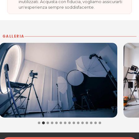
inutilizzati. Acquista con fiducia, vogliamo assicurarti
Tel. 3462152714
un'esperienza sempre soddisfacente.
P.IVA 01857370306
Per ulteriori informazioni sull'offerta o sulle modalità di acquisto
.
posta@espevia.it
scrivi a
GALLERIA