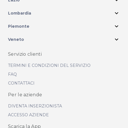
expand_more
expand_more
Lombardia
expand_more
Piemonte
expand_more
Veneto
Servizio clienti
TERMINI E CONDIZIONI DEL SERVIZIO
FAQ
CONTATTACI
Per le aziende
DIVENTA INSERZIONISTA
ACCESSO AZIENDE
Scarica la App