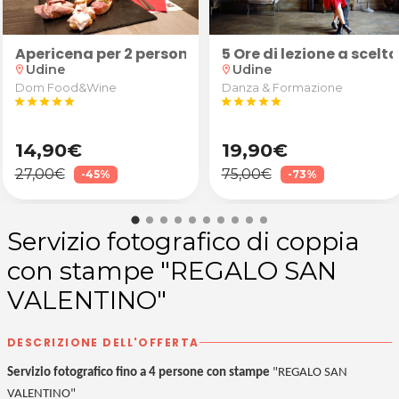
uranti/sportivi schiena, cervicale, spalle e arti in
Apericena per 2 persone: "Robusto" (calice di vino 
5 Ore di lezione a scelt
Udine
Udine
location_on
location_on
Dom Food&Wine
Danza & Formazione
star
star
star
star
star
star
star
star
star
star
14,90€
19,90€
27,00€
75,00€
-45%
-73%
Servizio fotografico di coppia
con stampe "REGALO SAN
VALENTINO"
DESCRIZIONE DELL'OFFERTA
Servizio fotografico fino a 4 persone con stampe
"REGALO SAN
VALENTINO"