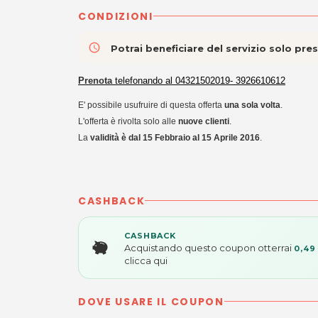
CONDIZIONI
access_time
Potrai beneficiare del servizio solo pr
P
renota
telefonando al 04321502019- 3926610612
E' possibile usufruire di questa offerta
una sola volta
.
L'offerta è rivolta solo alle
nuove clienti
.
La
validità è dal 15 Febbraio al 15 Aprile 2016
.
CASHBACK
CASHBACK
Acquistando questo coupon otterrai
0,49
clicca qui
DOVE USARE IL COUPON