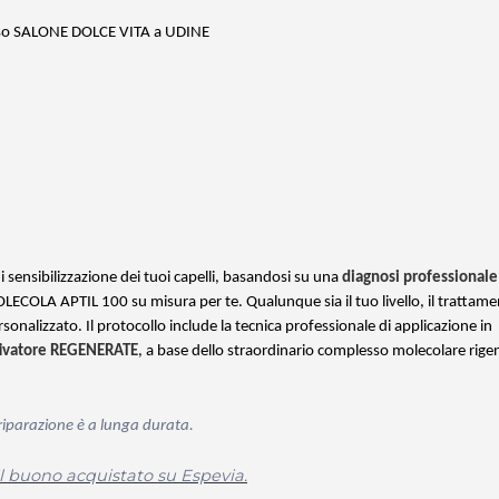
so SALONE DOLCE VITA a UDINE
di sensibilizzazione dei tuoi capelli, basandosi su una
diagnosi professionale
LA APTIL 100 su misura per te. Qualunque sia il tuo livello, il trattame
sonalizzato. Il protocollo include la tecnica professionale di applicazione in
ttivatore REGENERATE
, a base dello straordinario complesso molecolare rige
 riparazione è a lunga durata.
il buono acquistato su Espevia.