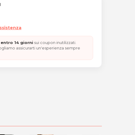
I
assistenza
entro 14 giorni
sui coupon inutilizzati.
vogliamo assicurarti un'esperienza sempre
a "REGALO DI SAN VALENTI