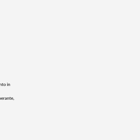
nto in
nerante,