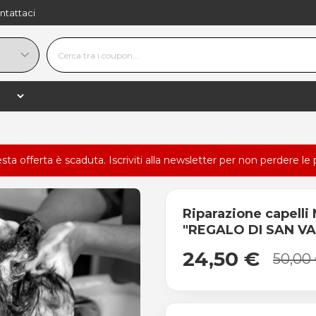
ntattaci
esta offerta è scaduta.
Iscriviti alla newsletter
per non perdere le 
Riparazione capell
"REGALO DI SAN V
24,50 €
50,00