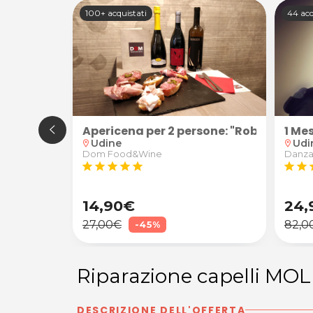
100+ acquistati
44 acq
 Breakdance
Apericena per 2 persone: "Robusto" (cal
1 Me
Udine
Udi
location_on
location_on
Dom Food&Wine
Danza
star
star
star
star
star
star
star
s
14,90€
24,
27,00€
82,0
-45%
Riparazione capelli M
DESCRIZIONE DELL'OFFERTA