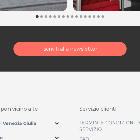
Iscriviti alla newsletter
pon vicino
a te
Servizio clienti
expand_more
TERMINI E CONDIZIONI 
li Venezia Giulia
SERVIZIO
expand_more
io
FAQ