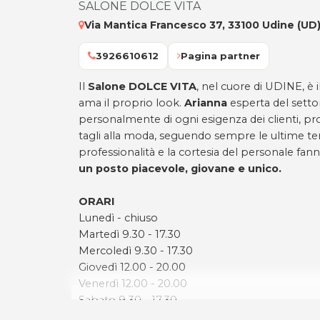
SALONE DOLCE VITA
Via Mantica Francesco 37, 33100 Udine (UD
3926610612
Pagina partner
Il
Salone DOLCE VITA
, nel cuore di UDINE, è 
ama il proprio look.
Arianna
esperta del setto
personalmente di ogni esigenza dei clienti, p
tagli alla moda, seguendo sempre le ultime 
professionalità e la cortesia del personale fan
un posto piacevole, giovane e unico.
ORARI
Lunedì - chiuso
Martedì 9.30 - 17.30
Mercoledì 9.30 - 17.30
Giovedì 12.00 - 20.00
Venerdì 12.00 - 20.00
Sabato 9.30 - 17.30