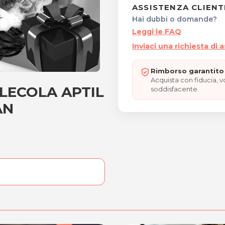
ASSISTENZA CLIENT
Hai dubbi o domande?
Leggi le FAQ
Inviaci una richiesta di 
Rimborso garantito 
Acquista con fiducia, 
MOLECOLA APTIL
li MOLECOLA APTIL e pieg
soddisfacente.
AN