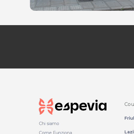
Cou
Friu
Chi siamo
Laz
Come Funziona