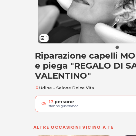
1
image
Riparazione capelli 
Riparazione capel
e piega "REGALO DI S
VALENTINO"
Udine - Salone Dolce Vita
location_on
17
persone
visibility
stanno guardando
ALTRE OCCASIONI VICINO A TE