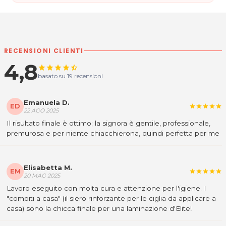
RECENSIONI CLIENTI
4,8
star
star
star
star
star_half
basato su 19 recensioni
Emanuela D.
ED
star
star
star
star
star
22 AGO 2025
Il risultato finale è ottimo; la signora è gentile, professionale,
premurosa e per niente chiacchierona, quindi perfetta per me
Elisabetta M.
EM
star
star
star
star
star
20 MAG 2025
Lavoro eseguito con molta cura e attenzione per l'igiene. I
"compiti a casa" (il siero rinforzante per le ciglia da applicare a
casa) sono la chicca finale per una laminazione d'Elite!