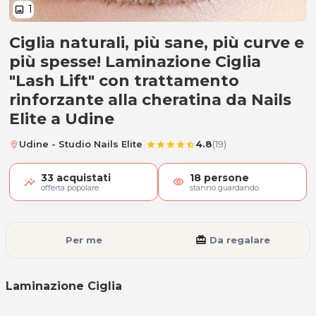
1
image
Ciglia naturali, più sane, più curve e
Laminazione Ciglia
più spesse! Laminazione Ciglia
"Lash Lift" con trattamento
rinforzante alla cheratina da Nails
Elite a Udine
|
Udine - Studio Nails Elite
4.8
(19)
location_on
star
star
star
star
star_half
33
acquistati
18
persone
visibility
offerta popolare
stanno guardando
Per me
card_giftcard
Da regalare
Laminazione Ciglia