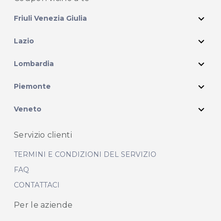
expand_more
Friuli Venezia Giulia
expand_more
Lazio
expand_more
Lombardia
expand_more
Piemonte
expand_more
Veneto
Servizio clienti
TERMINI E CONDIZIONI DEL SERVIZIO
FAQ
CONTATTACI
Per le aziende