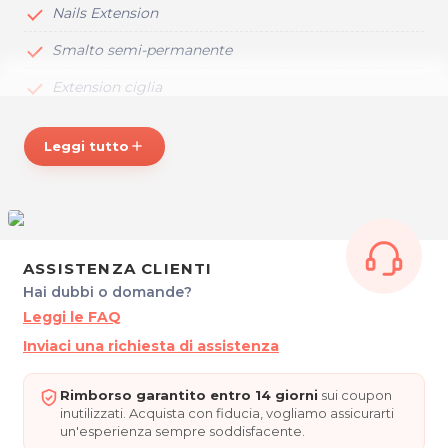
Nails Extension
Smalto semi-permanente
Extension ciglia
Inoltre uno staff professionale e preparato, non solo
Leggi tutto
add
saprà consigliarti al meglio, ma soprattutto si prenderà
cura della tua bellezza nel miglior modo possibile!
ORARI
Da Lunedì a Venerdì: 9.30 - 17.00 (orario continuato)
Su appuntamento
ASSISTENZA CLIENTI
Nails Elite di Soledi Filippi
Hai dubbi o domande?
Via Colugna, 75
Leggi le FAQ
Udine (UD)
Tel 334 1579320
Inviaci una richiesta di assistenza
P.IVA 02647130307
Per ulteriori informazioni sull'offerta o sulle modalità di
Rimborso garantito entro 14 giorni
sui coupon
inutilizzati. Acquista con fiducia, vogliamo assicurarti
acquisto scrivi a
posta@espevia.it
un'esperienza sempre soddisfacente.