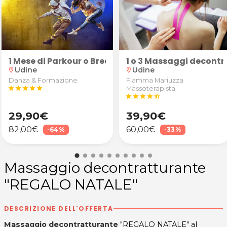
poo da Elite della Bellezza a Udine
finitiva laser diodo zona a scelta allo Studio Aralea 
1 Mese di Parkour o Breakdance
1 o 3 Massaggi decontra
Udine
Udine
location_on
location_on
Danza & Formazione
Fiamma Mariuzza
star
star
star
star
star
Massoterapista
star
star
star
star
star_half
29,90€
39,90€
82,00€
60,00€
-64%
-33%
Massaggio decontratturante
"REGALO NATALE"
DESCRIZIONE DELL'OFFERTA
Massaggio decontratturante
"REGALO NATALE"
al