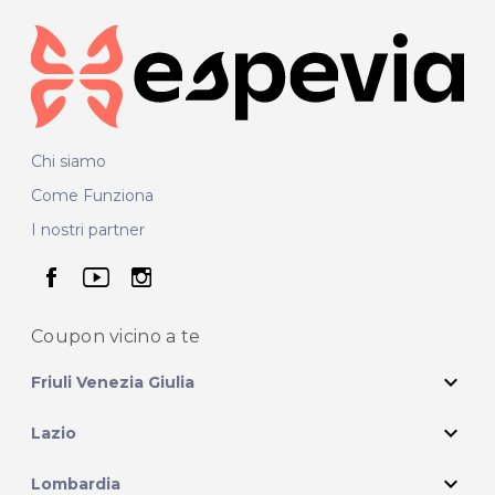
Chi siamo
Come Funziona
I nostri partner
seguici su facebook
seguici su youtube
seguici su instagram
Coupon vicino
a te
expand_more
Friuli Venezia Giulia
expand_more
Lazio
expand_more
Lombardia