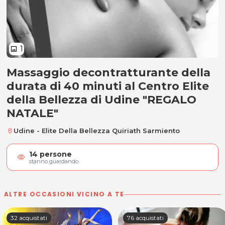
1
image
Massaggio decontratturante della
Massaggio decontratturante "RE
durata di 40 minuti al Centro Elite
della Bellezza di Udine "REGALO
NATALE"
Udine - Elite Della Bellezza Quiriath Sarmiento
location_on
14
persone
visibility
stanno guardando
ALTRE OCCASIONI VICINO A TE
32 acquistati
76 acquistati