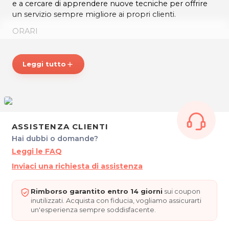
e a cercare di apprendere nuove tecniche per offrire
un servizio sempre migliore ai propri clienti.
ORARI
Su prenotazione
ELITE DELLA BELLEZZA (Quiriath Sarmiento -
Leggi tutto
add
Operatrice del Massaggio)
Piazza San Cristoforo, 6
33100 Udine
Tel. 3735091524
P.IVA 03008280301
ASSISTENZA CLIENTI
Per ulteriori informazioni sull'offerta o sulle modalità di
Hai dubbi o domande?
acquisto scrivi a
posta@espevia.it
Leggi le FAQ
Inviaci una richiesta di assistenza
Rimborso garantito entro 14 giorni
sui coupon
inutilizzati. Acquista con fiducia, vogliamo assicurarti
un'esperienza sempre soddisfacente.