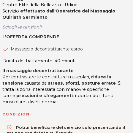
Centro Elite della Bellezza di Udine.
Servizio
effettuato dall'Operatrice del Massaggio
Quiriath Sermiento
.
Sciogli le tensioni!
L'OFFERTA COMPRENDE
Massaggio decontratturante corpo
Durata del trattamento: 40 minuti
Il massaggio decontratturante
Per contrastare le contratture muscolari,
riduce la
tensione
causata da
stress, sforzi, posture errate
. Si
tratta la zona interessata con manovre specifiche
come
pressioni e sfregamenti
, riportando il tono
muscolare a livelli normali.
CONDIZIONI
access_time
Potrai beneficiare del servizio solo presentando il
coupon acquistato su Espevia