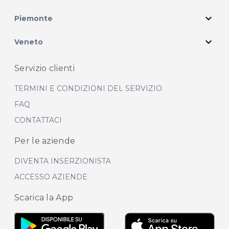
expand_more
Piemonte
expand_more
Veneto
Servizio clienti
TERMINI E CONDIZIONI DEL SERVIZIO
FAQ
CONTATTACI
Per le aziende
DIVENTA INSERZIONISTA
ACCESSO AZIENDE
Scarica la App