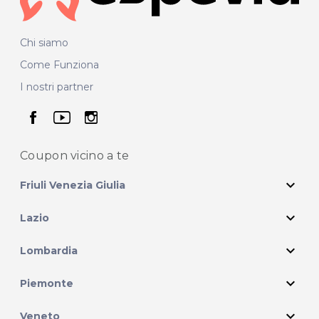
Chi siamo
Come Funziona
I nostri partner
seguici su facebook
seguici su youtube
seguici su instagram
Coupon vicino
a te
expand_more
Friuli Venezia Giulia
expand_more
Lazio
expand_more
Lombardia
expand_more
Piemonte
expand_more
Veneto