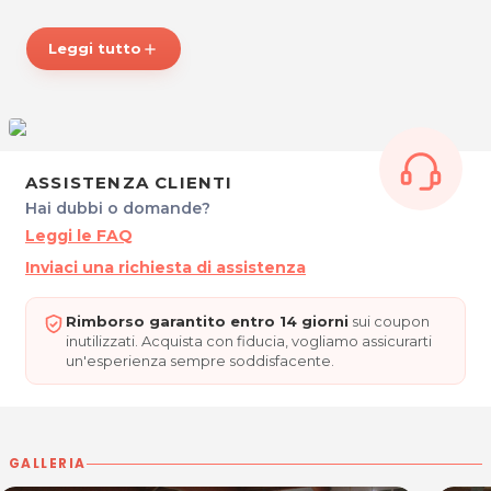
*Prezzi di listino verificati in data 06/02/2018
Leggi tutto
add
ORARI
Dal Lunedì al Venerdì: 8.30 - 21.00
Sabato 9.00 - 20.00
ATLANTIS Acqua Center & SPA
ASSISTENZA CLIENTI
Via Velden 18
Hai dubbi o domande?
33013 Gemona del Friuli (UD)
Leggi le FAQ
Tel. 0432 981196
P.IVA 02860590302
Inviaci una richiesta di assistenza
Per ulteriori informazioni sull'offerta o sulle modalità di
Rimborso garantito entro 14 giorni
sui coupon
acquisto scrivi a
posta@espevia.it
.
inutilizzati. Acquista con fiducia, vogliamo assicurarti
un'esperienza sempre soddisfacente.
GALLERIA