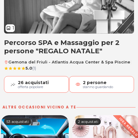
1
image
Percorso SPA e Massaggio per 2
Percorso SPA e Massaggio per 2 
persone "REGALO NATALE"
|
Gemona del Friuli - Atlantis Acqua Center & Spa Piscine
location_on
5.0
(1)
star
star
star
star
star
26
acquistati
2
persone
visibility
offerta popolare
stanno guardando
ALTRE OCCASIONI VICINO A TE
53 acquistati
2 acquistati