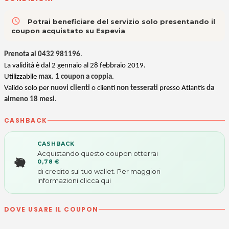
access_time
Potrai beneficiare del servizio solo presentando il
coupon acquistato su Espevia
Prenota al 0432 981196
.
La validità è dal 2 gennaio al 28 febbraio 2019.
Utilizzabile
max. 1 coupon a coppia
.
Valido solo per
nuovi clienti
o clienti
non tesserati
presso Atlantis
da
almeno 18 mesi
.
CASHBACK
CASHBACK
Acquistando questo coupon otterrai
0,78 €
di credito sul tuo wallet. Per maggiori
informazioni
clicca qui
DOVE USARE IL COUPON