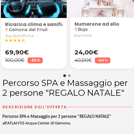
Numerone ad elio
pure cuore + nome da Karinerie a Buja
a per Gender Reveal da Karinerie a Buja
Ricarica clima e sanificazione abitacolo
Buja
Gemona del Friuli
location_on
location_on
Karinerie
Aus Autofficina
star
star
star
star
star_half
69,90€
24,00€
100,00€
40,00€
-30%
-40%
Percorso SPA e Massaggio per
2 persone "REGALO NATALE"
DESCRIZIONE DELL'OFFERTA
Percorso SPA e Massaggio per 2 persone "REGALO NATALE"
all'ATLANTIS Acqua Center di Gemona.