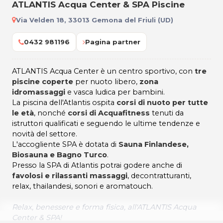
ATLANTIS Acqua Center & SPA Piscine
Via Velden 18, 33013 Gemona del Friuli (UD)
0432 981196
Pagina partner
ATLANTIS Acqua Center è un centro sportivo, con
tre
piscine coperte
per nuoto libero,
zona
idromassaggi
e vasca ludica per bambini.
La piscina dell'Atlantis ospita
corsi di nuoto per tutte
le età
, nonché
corsi di Acquafitness
tenuti da
istruttori qualificati e seguendo le ultime tendenze e
novità del settore.
L'accogliente SPA è dotata di
Sauna Finlandese,
Biosauna e Bagno Turco
.
Presso la SPA di Atlantis potrai godere anche di
favolosi e rilassanti massaggi
, decontratturanti,
relax, thailandesi, sonori e aromatouch.
Relax, benessere e forma fisica, all'ATLANTIS Acqua
Center & SPA!