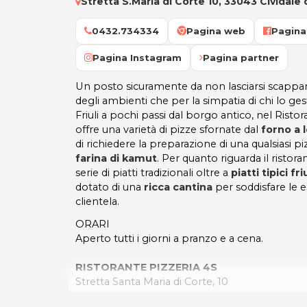
Stretta S.Maria di Corte 10, 33043 Cividale d
0432.734334
Pagina web
Pagina
Pagina Instagram
Pagina partner
Un posto sicuramente da non lasciarsi scappare
degli ambienti che per la simpatia di chi lo ges
Friuli a pochi passi dal borgo antico, nel Ristor
offre una varietà di pizze sfornate dal
forno a 
di richiedere la preparazione di una qualsiasi 
farina di kamut
. Per quanto riguarda il risto
serie di piatti tradizionali oltre a
piatti tipici fri
dotato di una
ricca cantina
per soddisfare le e
clientela.
ORARI
Aperto tutti i giorni a pranzo e a cena.
RISTORANTE PIZZERIA 4S
Stretta Santa Maria di Corte, 10
33043 CIVIDALE DEL FRIULI (UD)