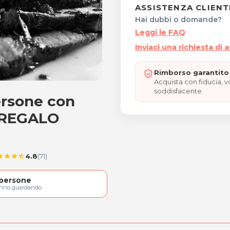
ASSISTENZA CLIENT
Hai dubbi o domande?
Leggi le FAQ
Inviaci una richiesta di 
Rimborso garantito 
Acquista con fiducia, 
soddisfacente.
ersone con
 2 persone con TAGLIATA
"REGALO
4.8
(71)
ar
star
star
star_half
persone
anno guardando