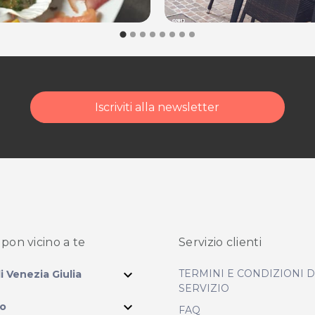
Iscriviti alla newsletter
pon vicino
a te
Servizio clienti
expand_more
TERMINI E CONDIZIONI 
li Venezia Giulia
SERVIZIO
expand_more
io
FAQ