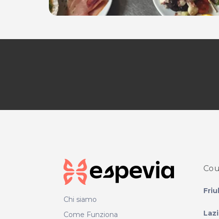
Cou
Friu
Chi siamo
Laz
Come Funziona