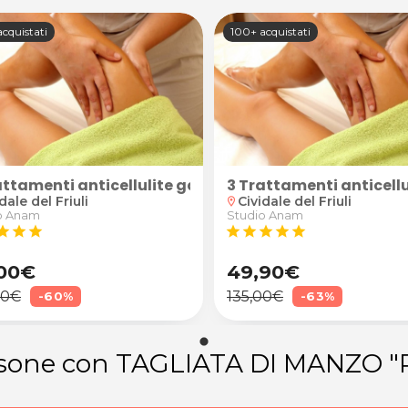
cquistati
100+ acquistati
rea e consulenza Biohacking
attamenti anticellulite gambe e glutei
3 Trattamenti anticellu
dale del Friuli
Cividale del Friuli
location_on
o Anam
Studio Anam
tar
star
star
star
star
star
star
star
00€
49,90€
00€
135,00€
-60%
-63%
ersone con TAGLIATA DI MANZO