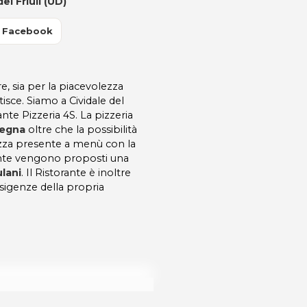
el Friuli (UD)
 Facebook
, sia per la piacevolezza
tisce. Siamo a Cividale del
ante Pizzeria 4S. La pizzeria
legna
oltre che la possibilità
pizza presente a menù con la
rante vengono proposti una
ulani
. Il Ristorante è inoltre
sigenze della propria