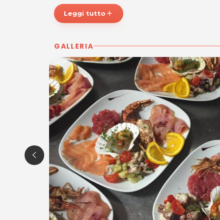
P.IVA 02298130309
Tel. 0432734334
Leggi tutto
add
GALLERIA
Per ulteriori informazioni sull'offerta o sulle mo
a
posta@espevia.it