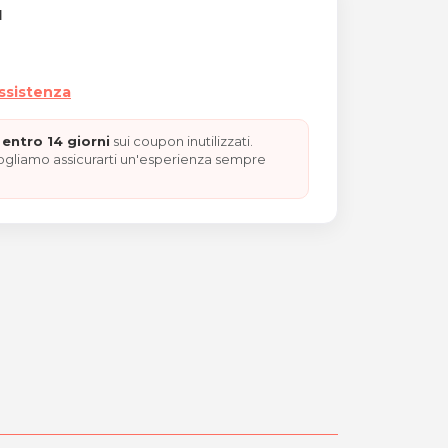
I
assistenza
entro 14 giorni
sui coupon inutilizzati.
vogliamo assicurarti un'esperienza sempre
 DI MANZO "REGALO NATAL