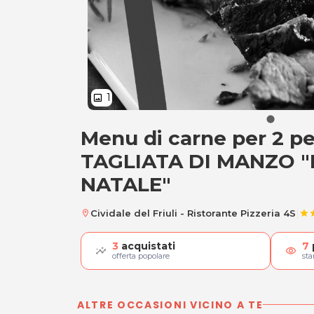
1
image
Menu di carne per 2 p
Menu di carne per
TAGLIATA DI MANZO 
NATALE"
|
Cividale del Friuli - Ristorante Pizzeria 4S
location_on
star
st
3
acquistati
7
visibility
offerta popolare
st
ALTRE OCCASIONI VICINO A TE