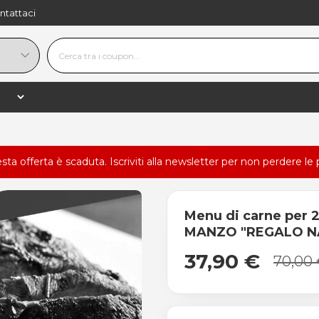
ntattaci
esta offerta è scaduta.
Iscriviti alla newsletter
per non perdere le 
Menu di carne per 
MANZO "REGALO N
37,90 €
70,00