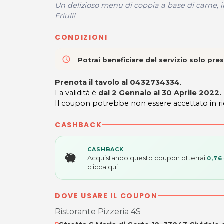
Un delizioso menu di coppia a base di carne, i
Friuli!
CONDIZIONI
access_time
Potrai beneficiare del servizio solo pr
Prenota il tavolo al 0432734334
.
La validità è
dal 2 Gennaio al 30 Aprile 2022.
Il coupon potrebbe non essere accettato in ricor
CASHBACK
CASHBACK
Acquistando questo coupon otterrai
0,76
clicca qui
DOVE USARE IL COUPON
Ristorante Pizzeria 4S