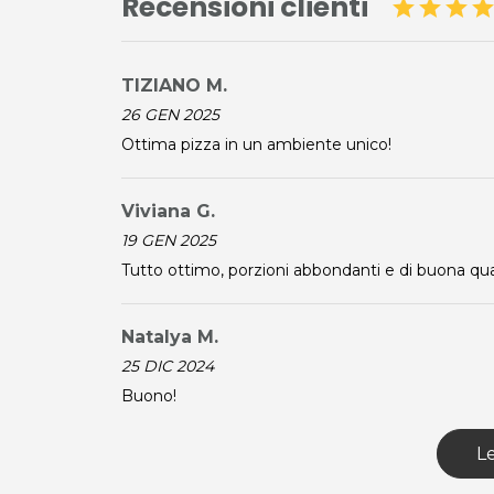
Recensioni clienti
star
star
star
sta
TIZIANO M.
26 GEN 2025
Ottima pizza in un ambiente unico!
Viviana G.
19 GEN 2025
Tutto ottimo, porzioni abbondanti e di buona qual
Per ulteriori informazioni sull'offerta o sulle modal
a
posta@espevia.it
Natalya M.
25 DIC 2024
Buono!
Le