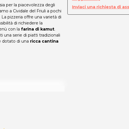
ia per la piacevolezza degli
Inviaci una richiesta di as
amo a Cividale del Friuli a pochi
 La pizzeria offre una varietà di
ibilità di richiedere la
menù con la
farina di kamut
.
una serie di piatti tradizionali
tre dotato di una
ricca cantina