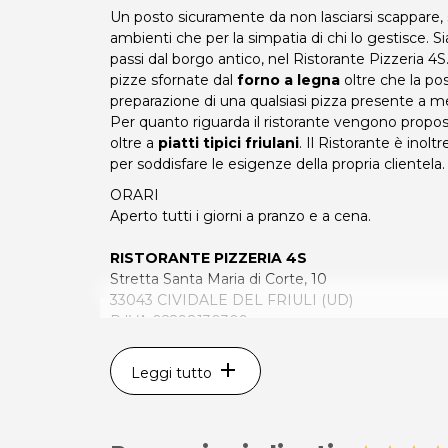
Un posto sicuramente da non lasciarsi scappare, s
ambienti che per la simpatia di chi lo gestisce. Si
passi dal borgo antico, nel Ristorante Pizzeria 4S.
pizze sfornate dal
forno a legna
oltre che la poss
preparazione di una qualsiasi pizza presente a 
Per quanto riguarda il ristorante vengono proposti 
oltre a
piatti tipici friulani
. Il Ristorante è inol
per soddisfare le esigenze della propria clientela.
ORARI
Aperto tutti i giorni a pranzo e a cena.
RISTORANTE PIZZERIA 4S
Stretta Santa Maria di Corte, 10
33043 CIVIDALE DEL FRIULI (UD)
P.IVA 02298130309
Tel. 0432734334
add
Leggi tutto