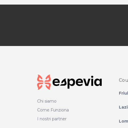
Cou
Friu
Chi siamo
Laz
Come Funziona
I nostri partner
Lom