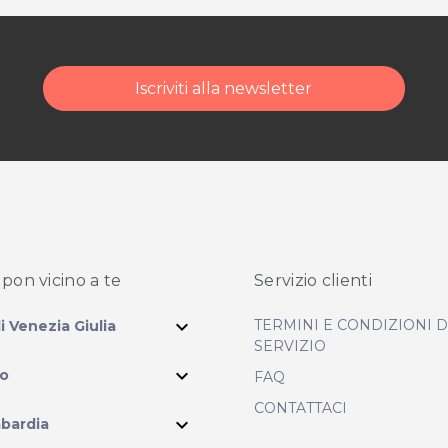
Iscriviti alla newsletter
pon vicino
a te
Servizio clienti
expand_more
TERMINI E CONDIZIONI 
li Venezia Giulia
SERVIZIO
expand_more
io
FAQ
CONTATTACI
expand_more
bardia