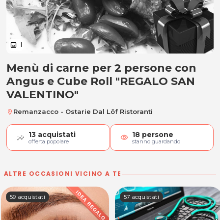
1
image
Menù di carne per 2 persone con
Menù di carne per 2 persone con
Angus e Cube Roll "REGALO SAN
VALENTINO"
Remanzacco - Ostarie Dal Lôf Ristoranti
location_on
13
acquistati
18
persone
visibility
offerta popolare
stanno guardando
ALTRE OCCASIONI VICINO A TE
59 acquistati
57 acquistati