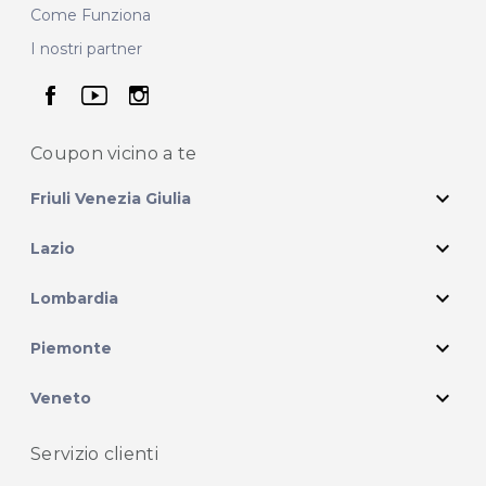
Come Funziona
I nostri partner
seguici su facebook
seguici su youtube
seguici su instagram
Coupon vicino
a te
expand_more
Friuli Venezia Giulia
expand_more
Lazio
expand_more
Lombardia
expand_more
Piemonte
expand_more
Veneto
Servizio clienti