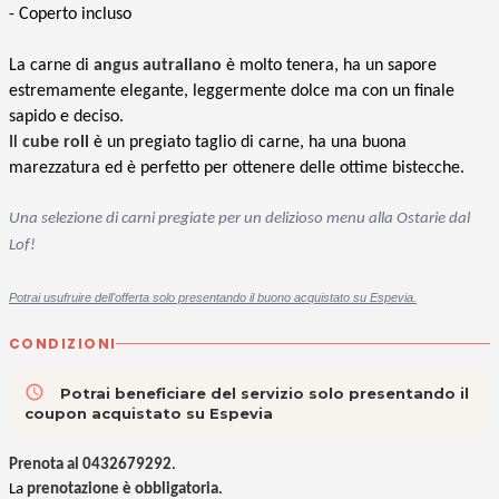
- Coperto incluso
La carne di
angus autraliano
è molto tenera, ha un sapore
estremamente elegante, leggermente dolce ma con un finale
sapido e deciso.
Il
cube roll
è un pregiato taglio di carne, ha una buona
marezzatura ed è perfetto per ottenere delle ottime bistecche.
Una selezione di carni pregiate per un delizioso menu alla Ostarie dal
Lof!
Potrai usufruire dell'offerta solo presentando il buono acquistato su Espevia.
CONDIZIONI
access_time
Potrai beneficiare del servizio solo presentando il
coupon acquistato su Espevia
Prenota al 0432679292
.
La
prenotazione è obbligatoria
.