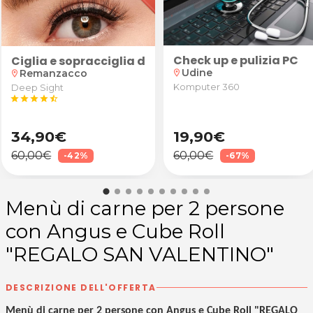
Check up e pulizia PC
to
Ciglia e sopracciglia da star! Laminazione ciglia
Udine
Remanzacco
location_on
location_on
Komputer 360
Deep Sight
star
star
star
star
star_half
34,90€
19,90€
60,00€
60,00€
-42%
-67%
Menù di carne per 2 persone
con Angus e Cube Roll
"REGALO SAN VALENTINO"
DESCRIZIONE DELL'OFFERTA
Menù di carne per 2 persone con Angus e Cube Roll "REGALO