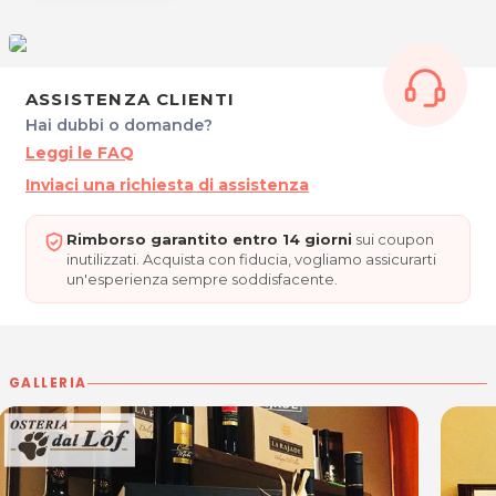
P.IVA 02720200308
Per ulteriori informazioni sull'offerta o sulle modalità di
acquisto scrivi a
posta@espevia.it
.
ASSISTENZA CLIENTI
Hai dubbi o domande?
Leggi le FAQ
Inviaci una richiesta di assistenza
Rimborso garantito entro 14 giorni
sui coupon
inutilizzati. Acquista con fiducia, vogliamo assicurarti
un'esperienza sempre soddisfacente.
GALLERIA