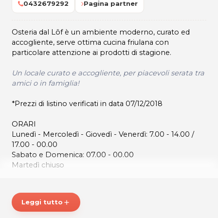
0432679292
Pagina partner
Osteria dal Lôf è un ambiente moderno, curato ed
accogliente, serve ottima cucina friulana con
particolare attenzione ai prodotti di stagione.
Un locale curato e accogliente, per piacevoli serata tra
amici o in famiglia!
*Prezzi di listino verificati in data 07/12/2018
ORARI
Lunedì - Mercoledì - Giovedì - Venerdì: 7.00 - 14.00 /
17.00 - 00.00
Sabato e Domenica: 07.00 - 00.00
Martedì chiuso
OSTARIE DAL LÔF
Via Cividale 4
Leggi tutto
add
33047 Remanzacco
Tel. 0432679292