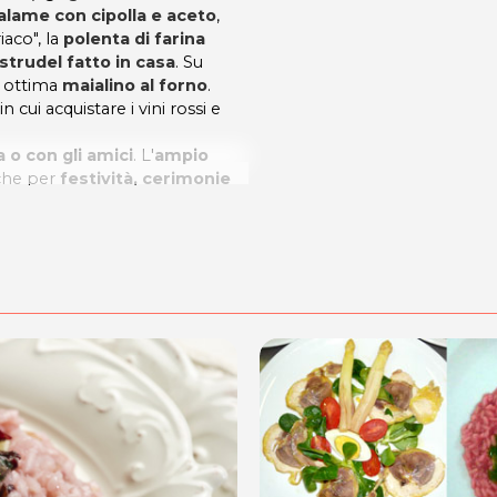
alame con cipolla e aceto
,
iaco", la
polenta di farina
strudel fatto in casa
. Su
n ottima
maialino al forno
.
cui acquistare i vini rossi e
a o con gli amici
. L'
ampio
nche per
festività, cerimonie
eggio
, l'Agriturismo
i
camere mansardate per il
scinale immerso nel verde!
saporare tutti i suoi
om
.