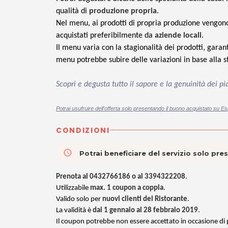
qualità di
produzione propria
.
Nel menu, ai prodotti di propria produzione vengono
acquistati preferibilmente da
aziende locali
.
Il menu varia con la stagionalità dei prodotti, gar
menu potrebbe subire delle variazioni in base alla s
Scopri e degusta tutto il sapore e la genuinità dei 
Potrai usufruire dell'offerta solo presentando il buono acquistato su Es
CONDIZIONI
access_time
Potrai beneficiare del servizio solo pr
Prenota al 0432766186 o al 3394322208
.
Utilizzabile
max. 1 coupon a coppia
.
Valido solo per
nuovi clienti del Ristorante
.
La validità è
dal 1 gennaio al 28 febbraio 2019
.
Il coupon potrebbe non essere accettato in occasione di pa