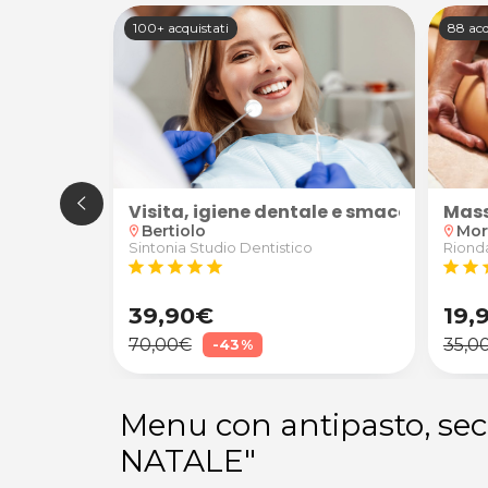
100+ acquistati
88 acq
Mass
etto
io Matto a Campoformido
Visita, igiene dentale e smacchiamen
Mor
Bertiolo
location_on
location_on
Riond
Sintonia Studio Dentistico
star
star
s
star
star
star
star
star
39,90€
19,
70,00€
35,0
-43%
Menu con antipasto, sec
NATALE"