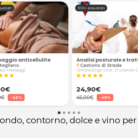
uistati
100+ acquistati
aggio anticellulite
to
Analisi posturale e tr
tegliano
Castions di Strada
location_on
ato Massaggi
Chinesiologo Dott. D'orlando 
tar
star
star
star
star
star
star
star
90€
24,90€
0€
45,00€
-43%
-45%
ondo, contorno, dolce e vino p