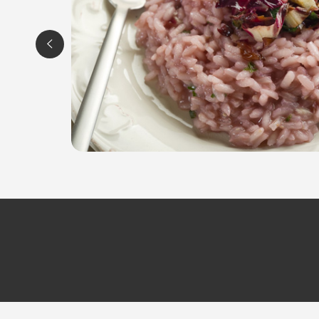
ORARI
Giovedì e Venerdì: 17.00 - 00.00
Sabato e Domenica 10.00 / 00.00
AGRITURISMO PITUELLO
Via San Antonio, 49/A
33030 Talmassons (UD)
Tel. 0432766186
Cel. 3394322208
P.IVA 02527870303
Per ulteriori informazioni sull'offerta o sulle mo
a
posta@espevia.it
.