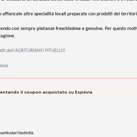
 affiancate altre
specialità locali
preparate con prodotti del territor
antendo così sempre
pietanze freschissime e genuine
. Per questo motiv
tagione.
piatti dell'AGRITURISMO PITUELLO!
pevia.
esentando il coupon acquistato su Espevia
rticolari festività.