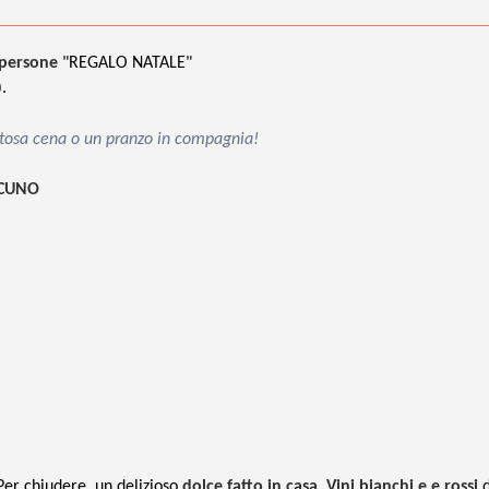
 persone
"REGALO NATALE"
.
gustosa cena o un pranzo in compagnia!
SCUNO
 Per chiudere, un delizioso
dolce fatto in casa
.
Vini bianchi e e rossi
d