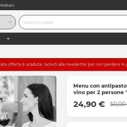
ntattaci
esta offerta è scaduta.
Iscriviti alla newsletter
per non perdere le 
Menu con antipasto,
vino per 2 person
24,90 €
50,00