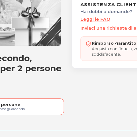
ASSISTENZA CLIENT
Hai dubbi o domande?
Leggi le FAQ
Inviaci una richiesta di 
Rimborso garantito 
Acquista con fiducia, 
soddisfacente.
econdo,
, secondo, contorno, dol
 per 2 persone
persone
anno guardando