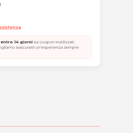
I
assistenza
entro 14 giorni
sui coupon inutilizzati.
vogliamo assicurarti un'esperienza sempre
ce e vino per 2 persone 