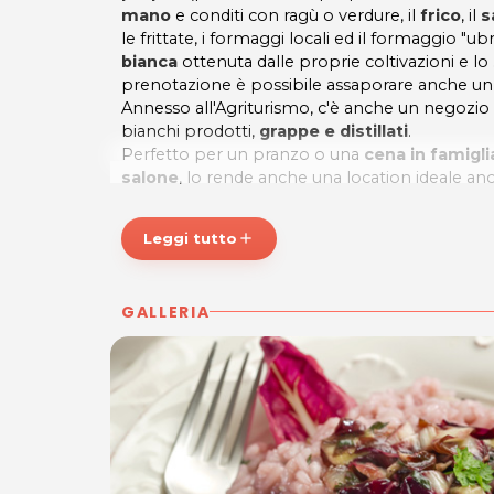
mano
e conditi con ragù o verdure, il
frico
, il
s
le frittate, i formaggi locali ed il formaggio "ubr
bianca
ottenuta dalle proprie coltivazioni e lo
prenotazione è possibile assaporare anche u
Annesso all'Agriturismo, c'è anche un negozio in 
bianchi prodotti,
grappe e distillati
.
Perfetto per un pranzo o una
cena in famigli
salone
, lo rende anche una location ideale a
e occasioni speciali
.
Dotato di
area bimbi esterna
e
ampio parch
Leggi tutto
add
Pituello dispone anche di curate ed accoglient
pernottamento
.
GALLERIA
La buona e genuina cucina friulana, in un ca
L'AGRITURISMO PITUELLO ti aspetta per farti as
prodotti tipici di propria produzione!
Maggiori informazioni:
Agriturismopituello.c
*Prezzi di listino verificati in data 15/10/2016.