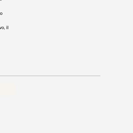
io
o, il