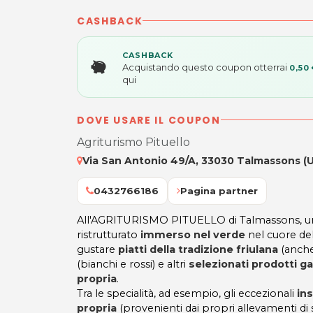
CASHBACK
CASHBACK
Acquistando questo coupon otterrai
0,50
qui
DOVE USARE IL COUPON
Agriturismo Pituello
Via San Antonio 49/A, 33030 Talmassons (
0432766186
Pagina partner
All'AGRITURISMO PITUELLO di Talmassons, 
ristrutturato
immerso nel verde
nel cuore del
gustare
piatti della tradizione friulana
(anche
(bianchi e rossi) e altri
selezionati prodotti g
propria
.
Tra le specialità, ad esempio, gli eccezionali
in
propria
(provenienti dai propri allevamenti di su