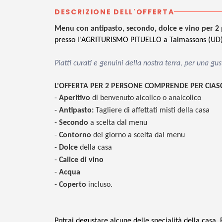
DESCRIZIONE DELL'OFFERTA
Menu con antipasto, secondo, dolce e vino per 2
presso l'AGRITURISMO PITUELLO a Talmassons (UD)
Piatti curati e genuini della nostra terra, per una 
L'OFFERTA PER 2 PERSONE
COMPRENDE PER CIA
-
Aperitivo
di benvenuto alcolico o analcolico
-
Antipasto:
Tagliere di affettati misti della casa
-
Secondo
a scelta dal menu
-
Contorno
del giorno a scelta dal menu
-
Dolce
della casa
-
Calice di vino
-
Acqua
-
Coperto
incluso.
Potrai degustare alcune delle specialità della casa.