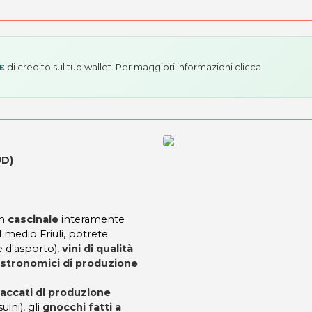
di credito sul tuo wallet. Per maggiori informazioni
clicca
 €
UD)
un
cascinale
interamente
 medio Friuli, potrete
 d'asporto),
vini di qualità
astronomici di produzione
saccati di produzione
ini), gli
gnocchi fatti a