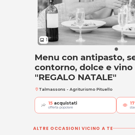
1
image
Menu con antipasto, s
Menu con antipasto
contorno, dolce e vino
"REGALO NATALE"
Talmassons - Agriturismo Pituello
location_on
15
acquistati
17
visibility
offerta popolare
st
ALTRE OCCASIONI VICINO A TE