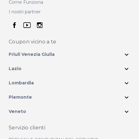
Come Funziona
I nostri partner
seguici su facebook
seguici su youtube
seguici su instagram
Coupon vicino
a te
expand_more
Friuli Venezia Giulia
expand_more
Lazio
expand_more
Lombardia
expand_more
Piemonte
expand_more
Veneto
Servizio clienti