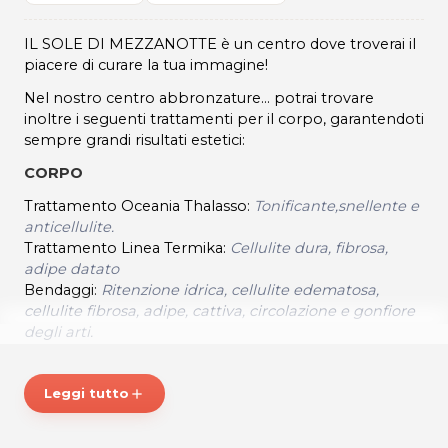
IL SOLE DI MEZZANOTTE è un centro dove troverai il
piacere di curare la tua immagine!
Nel nostro centro abbronzature... potrai trovare
inoltre i seguenti trattamenti per il corpo, garantendoti
sempre grandi risultati estetici:
CORPO
Trattamento Oceania Thalasso:
Tonificante,snellente e
anticellulite.
Trattamento Linea Termika:
Cellulite dura, fibrosa,
adipe datato
Bendaggi:
Ritenzione idrica, cellulite edematosa,
cellulite fibrosa, adipe, cattiva, circolazione e gonfiore
degli arti.
Pelle Oro:
Trattamento pre-solarium, lasciati l'inverno
alle spalle
Leggi tutto
add
VISO
Trattamento specifico per pelli sensibili, impure e