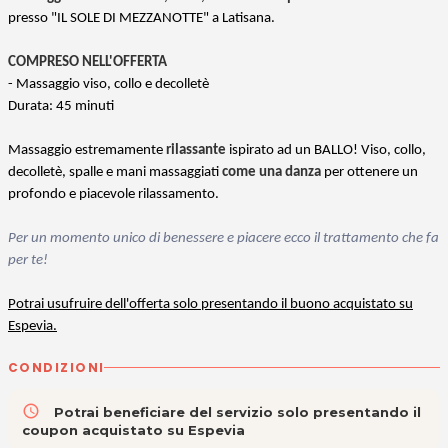
presso "IL SOLE DI MEZZANOTTE" a Latisana.
COMPRESO NELL'OFFERTA
- Massaggio viso, collo e decolletè
Durata: 45 minuti
Massaggio estremamente
rilassante
ispirato ad un BALLO! Viso, collo,
decolletè, spalle e mani massaggiati
come una danza
per ottenere un
profondo e piacevole rilassamento.
Per un momento unico di benessere e piacere ecco il trattamento che fa
per te!
Potrai usufruire dell'offerta solo presentando il buono acquistato su
Espevia.
CONDIZIONI
access_time
Potrai beneficiare del servizio solo presentando il
coupon acquistato su Espevia