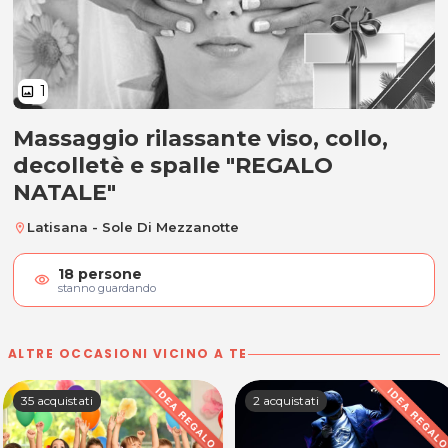
1
image
Massaggio rilassante viso, collo,
Massaggio rilassante viso, collo,
decolletè e spalle "REGALO
NATALE"
Latisana - Sole Di Mezzanotte
location_on
18
persone
visibility
stanno guardando
ALTRE OCCASIONI VICINO A TE
35 acquistati
2 acquistati