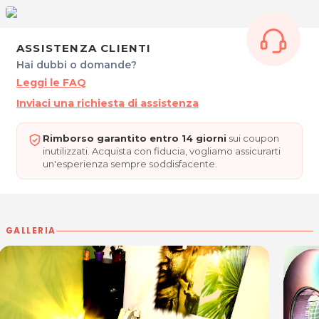
disidratate
Trattamento specifico antirughe all'acido Jaluronico
ASSISTENZA CLIENTI
SOLE DI MEZZANOTTE
Hai dubbi o domande?
Via Sottopovolo, 85
Leggi le FAQ
Latisana (UD)
Inviaci una richiesta di assistenza
P.IVA 02327260309
Tel. 0431512014
Rimborso garantito entro 14 giorni
sui coupon
inutilizzati. Acquista con fiducia, vogliamo assicurarti
un'esperienza sempre soddisfacente.
Per ulteriori informazioni sull'offerta o sulle
modalità di acquisto scrivi a
posta@espevia.it
GALLERIA