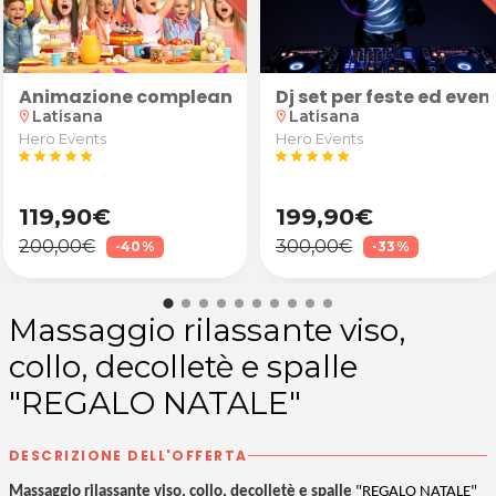
nticellulite e drenante
Animazione compleanno bambini
Dj set per feste ed even
Latisana
Latisana
location_on
location_on
Hero Events
Hero Events
star
star
star
star
star
star
star
star
star
star
119,90€
199,90€
200,00€
300,00€
-40%
-33%
Massaggio rilassante viso,
collo, decolletè e spalle
"REGALO NATALE"
DESCRIZIONE DELL'OFFERTA
Massaggio rilassante viso, collo, decolletè e spalle
"REGALO NATALE"