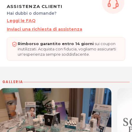
Per ulteriori informazioni sull'offerta o sulle modalit‡ di
ASSISTENZA CLIENTI
acquisto scrivi a
posta@espevia.it
.
Hai dubbi o domande?
Leggi le FAQ
Inviaci una richiesta di assistenza
Rimborso garantito entro 14 giorni
sui coupon
inutilizzati. Acquista con fiducia, vogliamo assicurarti
un'esperienza sempre soddisfacente.
GALLERIA