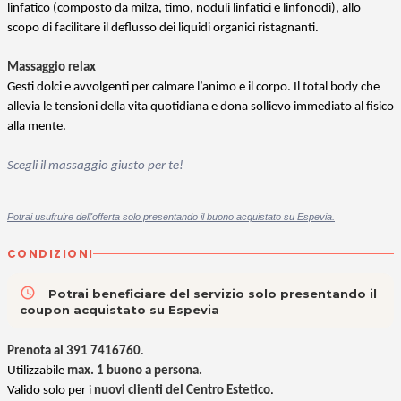
linfatico (composto da milza, timo, noduli linfatici e linfonodi), allo
scopo di facilitare il deflusso dei liquidi organici ristagnanti.
Massaggio relax
Gesti dolci e avvolgenti per calmare l’animo e il corpo. Il total body che
allevia le tensioni della vita quotidiana e dona sollievo immediato al fisico
alla mente.
Scegli il massaggio giusto per te!
Potrai usufruire dell'offerta solo presentando il buono acquistato su Espevia.
CONDIZIONI
access_time
Potrai beneficiare del servizio solo presentando il
coupon acquistato su Espevia
Prenota al
391 7416760
.
Utilizzabile
max. 1 buono a persona.
Valido solo per i
nuovi clienti del Centro Estetico
.