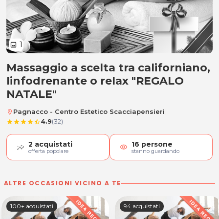
1
image
Massaggio a scelta tra californiano,
Massaggio a scelta tra california
linfodrenante o relax "REGALO
NATALE"
|
Pagnacco - Centro Estetico Scacciapensieri
location_on
4.9
(32)
star
star
star
star
star_half
2
acquistati
16
persone
visibility
offerta popolare
stanno guardando
ALTRE OCCASIONI VICINO A TE
100+ acquistati
94 acquistati