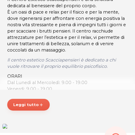
dedicata al benessere del proprio corpo.
È un oasi di pace e relax per il fisico e per la mente,
dove rigenerarsi per affrontare con energia positiva la
nostra vita stressante e piena di impegni tutti i giorni e
per scacciare i brutti pensieri. Il centro racchiude
attrezzature per l’estetica e per il relax, vi permette di
unire trattamenti di bellezza, solarium e di venire
coccolati da un massaggio.
Il centro estetico Scacciapensieri è dedicato a chi
vuole ritrovare il proprio equilibrio psicofisico.
ORARI
Dal Lunedì al Mercoledì: 9.00 - 19.00
Venerdì: 9.00 - 19.00
Sabato: 9.00 -13.00
Leggi tutto
add
CENTRO ESTETICO SCACCIAPENSIERI
Via Zampis, 8
33010 Pagnacco
Tel. 3917416760
P.IVA 02900250305