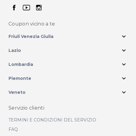
seguici su facebook
seguici su youtube
seguici su instagram
Coupon vicino
a te
expand_more
Friuli Venezia Giulia
expand_more
Lazio
expand_more
Lombardia
expand_more
Piemonte
expand_more
Veneto
Servizio clienti
TERMINI E CONDIZIONI DEL SERVIZIO
FAQ