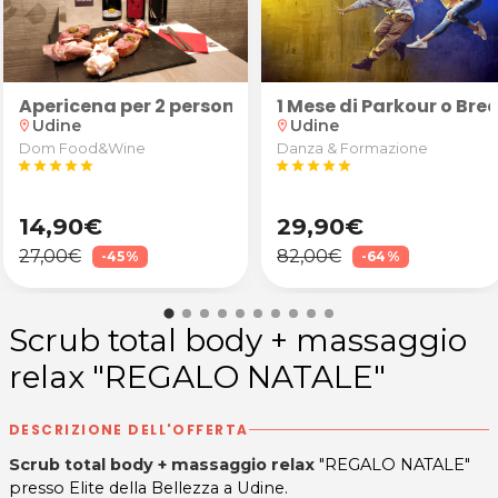
r 2 persone al Ristorante Pizzeria La Combriccola a U
i: 30€ ricarica
Apericena per 2 persone: "Robusto" (calice di vino 
1 Mese di Parkour o Br
Udine
Udine
location_on
location_on
Dom Food&Wine
Danza & Formazione
star
star
star
star
star
star
star
star
star
star
14,90€
29,90€
27,00€
82,00€
-45%
-64%
Scrub total body + massaggio
relax "REGALO NATALE"
DESCRIZIONE DELL'OFFERTA
Scrub total body + massaggio relax
"REGALO NATALE"
presso Elite della Bellezza a Udine.