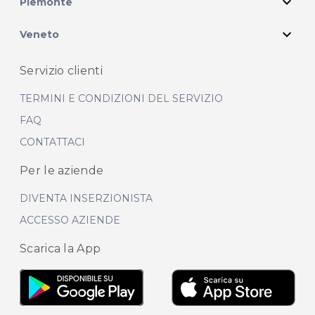
expand_more
Piemonte
expand_more
Veneto
Servizio clienti
TERMINI E CONDIZIONI DEL SERVIZIO
FAQ
CONTATTACI
Per le aziende
DIVENTA INSERZIONISTA
ACCESSO AZIENDE
Scarica la App