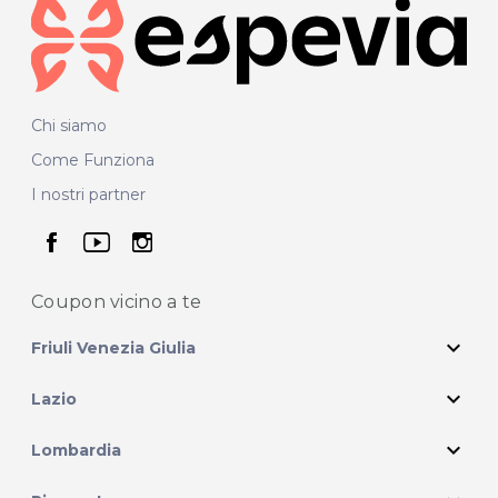
Chi siamo
Come Funziona
I nostri partner
seguici su facebook
seguici su youtube
seguici su instagram
Coupon vicino
a te
expand_more
Friuli Venezia Giulia
expand_more
Lazio
expand_more
Lombardia