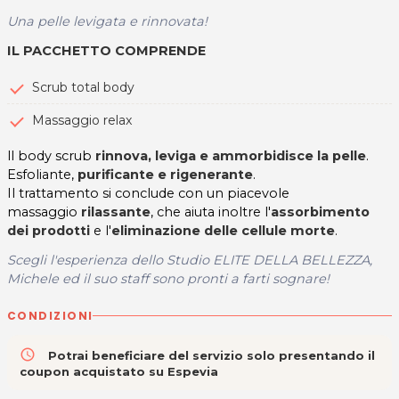
Una pelle levigata e rinnovata!
IL PACCHETTO COMPRENDE
Scrub total body
Massaggio relax
ll body scrub
rinnova, leviga e ammorbidisce la pelle
.
Esfoliante,
purificante e rigenerante
.
Il trattamento si conclude con un piacevole
massaggio
rilassante
, che aiuta inoltre l'
assorbimento
dei prodotti
e l'
eliminazione delle cellule morte
.
Scegli l'esperienza dello
Studio ELITE DELLA BELLEZZA,
Michele ed il suo staff sono pronti a farti sognare!
CONDIZIONI
access_time
Potrai beneficiare del servizio solo presentando il
coupon acquistato su Espevia