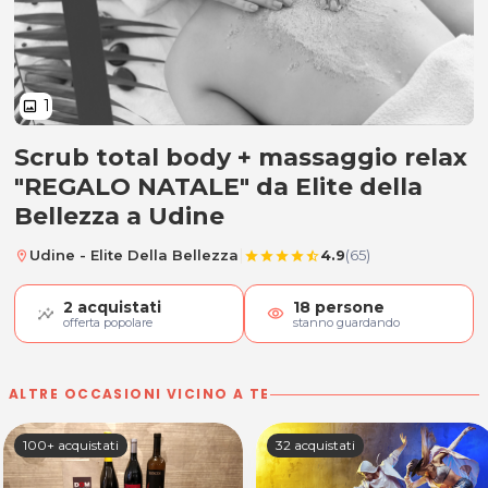
1
image
Scrub total body + massaggio relax
Scrub total body + massaggio re
"REGALO NATALE" da Elite della
Bellezza a Udine
|
Udine - Elite Della Bellezza
4.9
(65)
location_on
star
star
star
star
star_half
2
acquistati
18
persone
visibility
offerta popolare
stanno guardando
ALTRE OCCASIONI VICINO A TE
100+ acquistati
32 acquistati