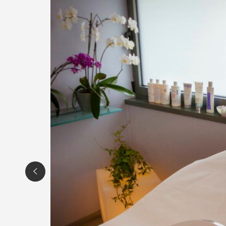
ESTETICA ELENA
Via Adriatica 264
Campoformido (UD)
Tel. 0432 563088
P.IVA01314440932
Per ulteriori informazioni sull'offerta o sul
scrivi a
posta@espevia.it