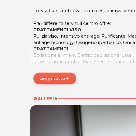
Lo Staff del centro vanta una esperienza vente
Fra i differenti servizi, il centro offre:
TRATTAMENTI VISO
Pulizia viso, Intensivo anti-age, Purificant
antiage tecnology, Ossigeno iperbarico,
Onda d
TRATTAMENTI
Epilazione al miele, Elettro depilazione, Laser
Ricostruzione unghie, Mani/Piedi, Solarium int
e smalto semipermanente mani e piedi
TRATTAMENTI CORPO
Leggi tutto
add
Pelle di seta, Linfodrenaggio computerizzato
corpo/seno, Snellimento, Ultrasuoni adiposità 
drenanti e tonificanti, Onda di calore selettiva 
GALLERIA
MASSAGGI
Linfodrenaggio ”Vooder”, Connettivale, Neurod
Antistress, Mioarticolare, Cranio-Sacrale, Fisio
*Prezzi di listino verificati in data 25/8/2016.