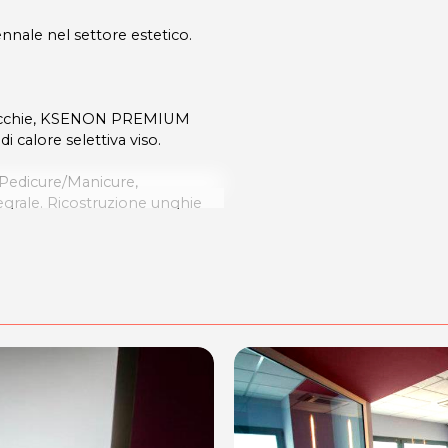
nnale nel settore estetico.
e, Macchie, KSENON PREMIUM
i calore selettiva viso
.
, Pedicure/Manicure,
egrale. Ricostruzione unghie
 99 programmi, Tonificazione
localizzate, Fanghi modellanti
corpo.
istensivo, Bioenergetico,
somatico e Ayurvedico.