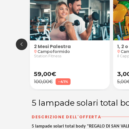
2 Mesi Palestra
1, 2
Campoformido
Cam
location_on
location_on
Station Fitness
Il Cap
59,00€
3,0
100,00€
5,00
-41%
5 lampade solari total
DESCRIZIONE DELL'OFFERTA
5 lampade solari total body "REGALO DI SAN VA