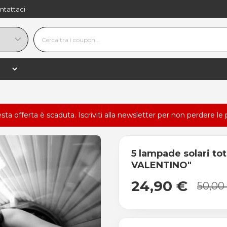
ntattaci
esta offerta è scaduta.
Iscriviti alla newsletter
per non perdere le 
5 lampade solari t
VALENTINO"
24,90 €
50,00