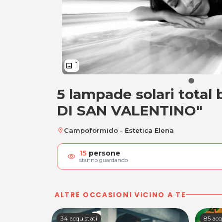
1
image
5 lampade solari tota
5 lampade solari 
DI SAN VALENTINO"
Campoformido - Estetica Elena
location_on
15
persone
visibility
stanno guardando
ALTRE OCCASIONI VICINO A TE
34 acquistati
85 acq