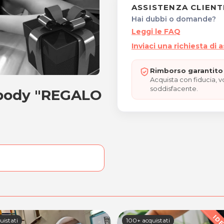
ASSISTENZA CLIENT
Hai dubbi o domande?
Leggi le FAQ
Inviaci una richiesta di 
Rimborso garantito 
Acquista con fiducia, 
soddisfacente.
l body "REGALO
total body "REGALO DI SA
uistati
100+ acquistati