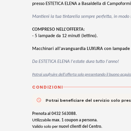
presso ESTETICA ELENA a Basaldella di Campoformi
Mantieni la tua tintarella sempre perfetta, in modo 
COMPRESO NELL'OFFERTA
:
- 5 lampade da 12 minuti (lettino).
Macchinari all'
avanguardia LUXURA con lampade a
Da ESTETICA ELENA l'estate dura tutto l'anno!
Potrai usufruire dell'offerta solo presentando il buono acquis
CONDIZIONI
access_time
Potrai beneficiare del servizio solo pr
Prenota al 0432 563088
.
Utilizzabile
max. 1 coupon a persona
.
Valido solo per
nuovi clienti del
Centro
.