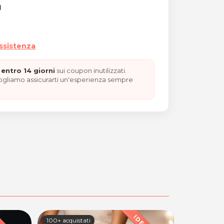
I
assistenza
entro 14 giorni
sui coupon inutilizzati.
vogliamo assicurarti un'esperienza sempre
N VALENTINO"
100+ acquistati
7 acquistati