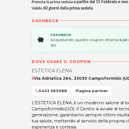
Prenota la prima seduta
a partire dal 15 Febbraio e no
Valido
60 giorni dalla prima seduta
.
CASHBACK
CASHBACK
Acquistando questo coupon otterrai
0,50
qui
DOVE USARE IL COUPON
ESTETICA ELENA
Via Adriatica 264, 33030 Campoformido (U
0432 563088
Pagina partner
L'ESTETICA ELENA, è un moderno salone di be
Campoformido(UD). Il Centro si avvale di tecni
generazione, garantiamo sempre ottimi risulta
tua salute, mettendo al servizio della propria cl
esperienza e cortesia.