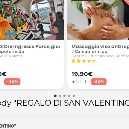
Massaggio viso antiru
 o 3 Ore Ingresso Parco giochi con animatrici per 1 
Campoformido
poformido
location_on
Centro Olistico Italiano Siddha
pellaio Matto
star
star
star
star
star_half
0€
19,90€
€
40,00€
-40%
-50%
 body "REGALO DI SAN VALENTIN
LENTINO"