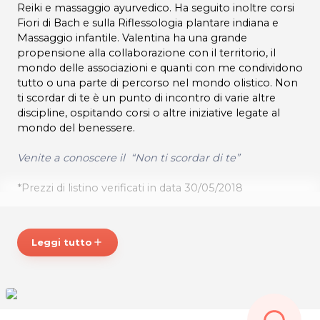
Reiki e massaggio ayurvedico. Ha seguito inoltre corsi
Fiori di Bach e sulla Riflessologia plantare indiana e
Massaggio infantile. Valentina ha una grande
propensione alla collaborazione con il territorio, il
mondo delle associazioni e quanti con me condividono
tutto o una parte di percorso nel mondo olistico. Non
ti scordar di te è un punto di incontro di varie altre
discipline, ospitando corsi o altre iniziative legate al
mondo del benessere.
Venite a conoscere il “Non ti scordar di te”
*Prezzi di listino verificati in data 30/05/2018
ORARI
Si riceve su appuntamento
Leggi tutto
add
GUERRINI VALENTINA
Via Giuseppe Garibaldi, 38
San Daniele del Friuli (UD)
Tel. 3920337913