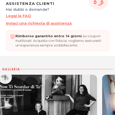
P.IVA 02842180305
ASSISTENZA CLIENTI
Hai dubbi o domande?
Per ulteriori informazioni sull'offerta o sulle modalità di
Leggi le FAQ
acquisto scrivi a
posta@espevia.it
.
Inviaci una richiesta di assistenza
Rimborso garantito entro 14 giorni
sui coupon
inutilizzati. Acquista con fiducia, vogliamo assicurarti
un'esperienza sempre soddisfacente.
GALLERIA