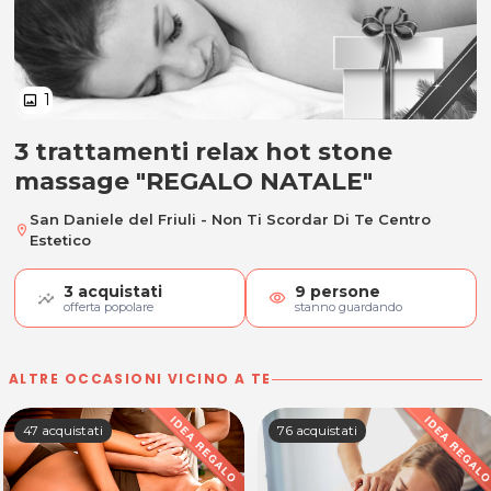
1
image
3 trattamenti relax hot stone
3 trattamenti relax hot stone m
massage "REGALO NATALE"
San Daniele del Friuli - Non Ti Scordar Di Te Centro
location_on
Estetico
3
acquistati
9
persone
visibility
offerta popolare
stanno guardando
ALTRE OCCASIONI VICINO A TE
47 acquistati
76 acquistati