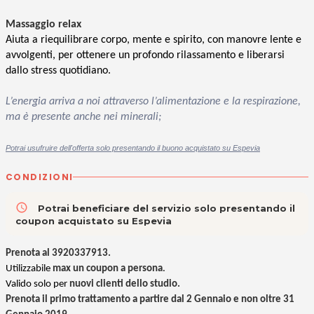
Massaggio relax
Aiuta a riequilibrare corpo, mente e spirito, con manovre lente e
avvolgenti, per ottenere un profondo rilassamento e liberarsi
dallo stress quotidiano.
L’energia arriva a noi attraverso l’alimentazione e la respirazione,
ma è presente anche nei minerali;
P
otrai usufruire dell'offerta solo presentando il buono acquistato su Espevia
CONDIZIONI
access_time
Potrai beneficiare del servizio solo presentando il
coupon acquistato su Espevia
Prenota al 3920337913.
Utilizzabile
max un coupon a persona
.
Valido solo per
nuovi clienti dello studio.
Prenota il primo trattamento a partire dal 2 Gennaio e non oltre 31