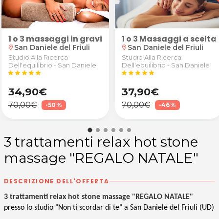
, allungamento 5mm/1cm e colorazione da Come Nelle
1 o 3 massaggi in gravidanza e preparazione al parto
1 o 3 Massaggi a scelta 
San Daniele del Friuli
San Daniele del Friuli
location_on
location_on
Studio Alla Ricerca
Studio Alla Ricerca
Dell'equilibrio - San Daniele
Dell'equilibrio - San Daniele
star
star
star
star
star
star
star
star
star
star
34,90€
37,90€
70,00€
70,00€
-50%
-46%
3 trattamenti relax hot stone
massage "REGALO NATALE"
DESCRIZIONE DELL'OFFERTA
3 trattamenti relax hot stone massage "REGALO NATALE"
presso lo studio "Non ti scordar di te" a San Daniele del Friuli (UD)