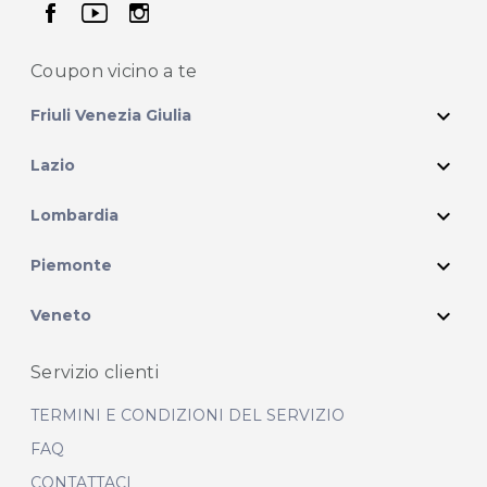
seguici su facebook
seguici su youtube
seguici su instagram
Coupon vicino
a te
expand_more
Friuli Venezia Giulia
expand_more
Lazio
expand_more
Lombardia
expand_more
Piemonte
expand_more
Veneto
Servizio clienti
TERMINI E CONDIZIONI DEL SERVIZIO
FAQ
CONTATTACI