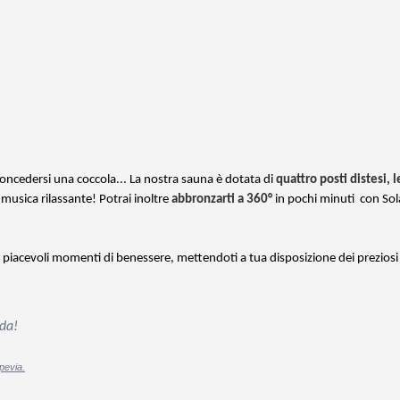
 concedersi una coccola... La nostra sauna è dotata di
quattro posti distesi, l
musica rilassante! Potrai inoltre
abbronzarti a 360°
in pochi minuti
con Sol
 piacevoli momenti di benessere, mettendoti a tua disposizione dei preziosi
dda!
pevia.