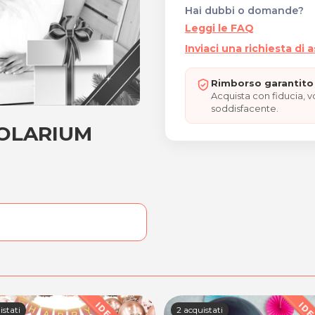
Hai dubbi o domande?
Leggi le FAQ
Inviaci una richiesta di 
Rimborso garantito 
Acquista con fiducia, 
soddisfacente.
SOLARIUM
 e SOLARIUM "REGALO NAT
istati
2 acquistati