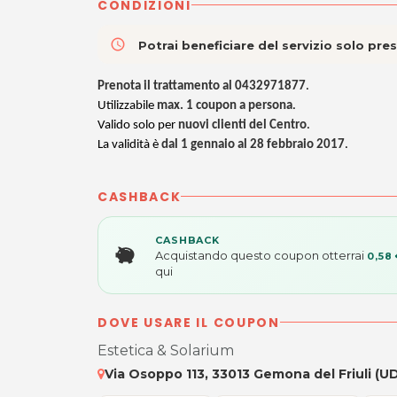
CONDIZIONI
access_time
Potrai beneficiare del servizio solo pr
Prenota il trattamento al 0432971877
.
Utilizzabile
max. 1 coupon a persona
.
Valido solo per
nuovi clienti del Centro
.
La validità è
dal 1 gennaio al 28 febbraio 2017
.
CASHBACK
CASHBACK
Acquistando questo coupon otterrai
0,58
qui
DOVE USARE IL COUPON
Estetica & Solarium
Via Osoppo 113, 33013 Gemona del Friuli (U