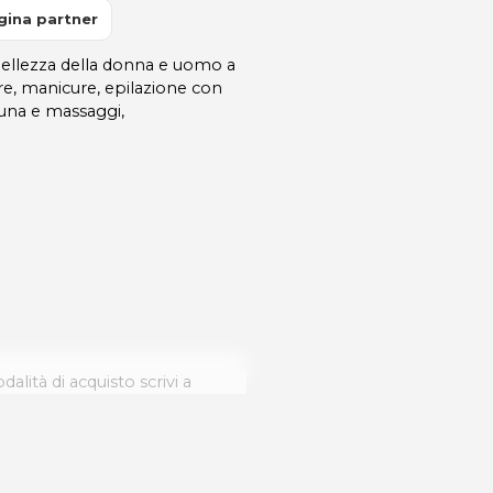
gina partner
ellezza della donna e uomo a
cure, manicure, epilazione con
auna e massaggi,
dalità di acquisto scrivi a