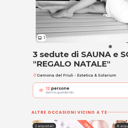
1
image
3 sedute di SAUNA e 
3 sedute di SAUNA
"REGALO NATALE"
Gemona del Friuli - Estetica & Solarium
location_on
12
persone
visibility
stanno guardando
ALTRE OCCASIONI VICINO A TE
2 acquistati
8 acqu