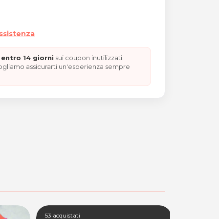
assistenza
entro 14 giorni
sui coupon inutilizzati.
vogliamo assicurarti un'esperienza sempre
ALE"
53 acquistati
2 acquistati