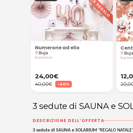
Numerone ad elio
ja
rie a Buja
nificazione abitacolo
Cent
Buja
Buj
location_on
location_on
Karinerie
Karine
24,00€
12,
40,00€
20,0
-40%
3 sedute di SAUNA e 
DESCRIZIONE DELL'OFFERTA
3 sedute di SAUNA e SOLARIUM
"REGALO NATALE