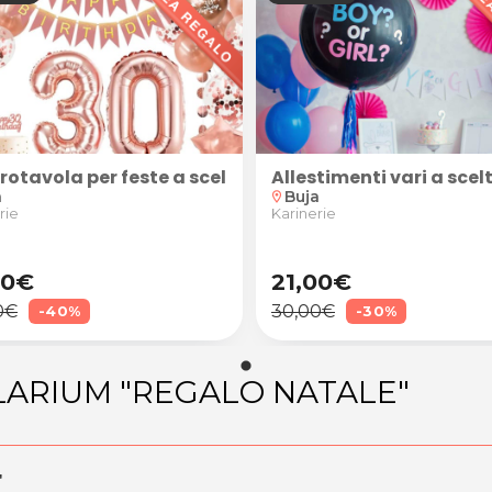
rotavola per feste a scelta tra numeri, cuore oppure 
Allestimenti vari a sce
a
Buja
location_on
rie
Karinerie
00€
21,00€
0€
30,00€
-40%
-30%
SOLARIUM "REGALO NATALE"
"