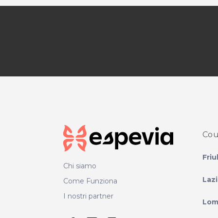
Cou
Friu
Chi siamo
Laz
Come Funziona
I nostri partner
Lom