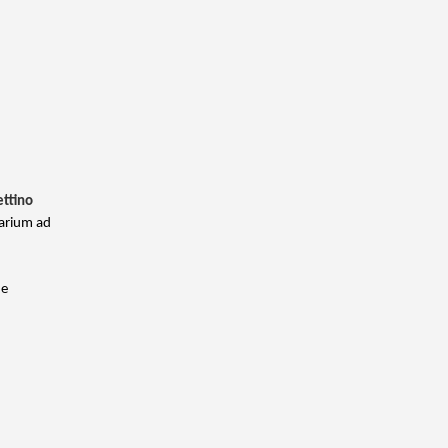
ettino
arium ad
 e