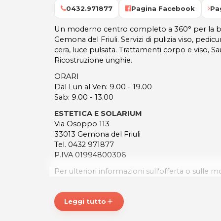
0432.971877
Pagina Facebook
Pa
Un moderno centro completo a 360° per la b
Gemona del Friuli. Servizi di pulizia viso, pedi
cera, luce pulsata. Trattamenti corpo e viso, S
Ricostruzione unghie.
ORARI
Dal Lun al Ven: 9.00 - 19.00
Sab: 9.00 - 13.00
ESTETICA E SOLARIUM
Via Osoppo 113
33013 Gemona del Friuli
Tel. 0432 971877
P.IVA 01994800306
Per ulteriori informazioni sull'offerta o sulle mo
posta@espevia.it
Leggi tutto
add