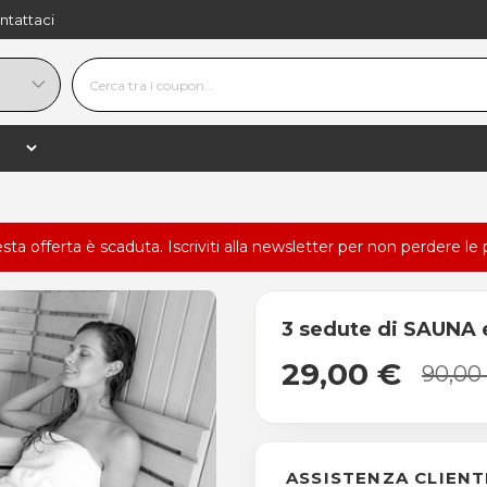
ntattaci
esta offerta è scaduta.
Iscriviti alla newsletter
per non perdere le 
3 sedute di SAUNA
29,00 €
90,00
ASSISTENZA CLIENT