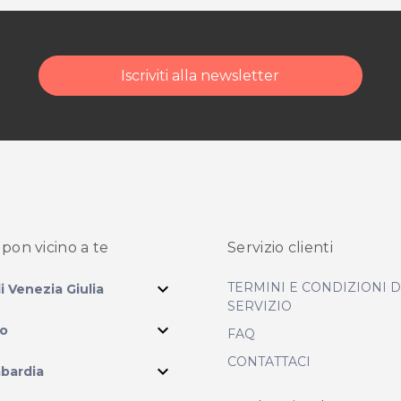
Iscriviti alla newsletter
pon vicino
a te
Servizio clienti
expand_more
TERMINI E CONDIZIONI 
li Venezia Giulia
SERVIZIO
expand_more
io
FAQ
CONTATTACI
expand_more
bardia