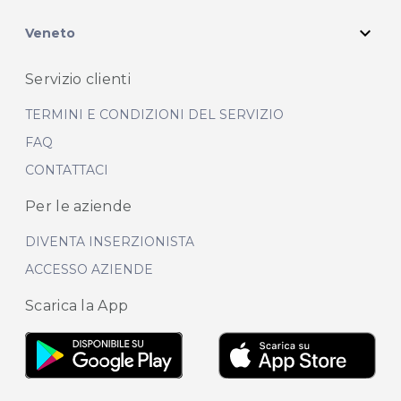
expand_more
Veneto
Servizio clienti
TERMINI E CONDIZIONI DEL SERVIZIO
FAQ
CONTATTACI
Per le aziende
DIVENTA INSERZIONISTA
ACCESSO AZIENDE
Scarica la App