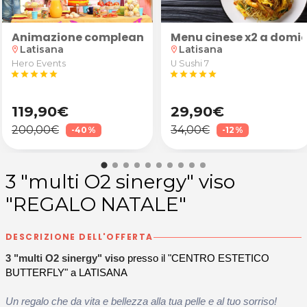
Animazione compleanno bambini
Menu cinese x2 a domic
Latisana
Latisana
location_on
location_on
Hero Events
U Sushi 7
star
star
star
star
star
star
star
star
star
star
119,90€
29,90€
200,00€
34,00€
-40%
-12%
3 "multi O2 sinergy" viso
"REGALO NATALE"
DESCRIZIONE DELL'OFFERTA
3 "multi O2 sinergy" viso
presso il "CENTRO ESTETICO
BUTTERFLY" a LATISANA
Un regalo che da vita e bellezza alla tua pelle e al tuo sorriso!