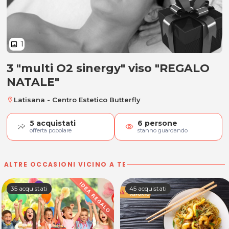
1
image
3 "multi O2 sinergy" viso "REGALO
3 "multi O2 sinergy" viso "REGALO
NATALE"
Latisana - Centro Estetico Butterfly
location_on
5
acquistati
6
persone
visibility
offerta popolare
stanno guardando
ALTRE OCCASIONI VICINO A TE
35 acquistati
45 acquistati