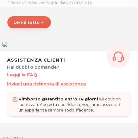
* Prezzi di listino verificati in data 27/09/2016
CENTRO ESTETICO BUTTERFLY
Leggi tutto
add
Via Generale Radaelli, 9/4
33053 LATISANA
P.IVA 02415130307
Tel. 043159799
Per ulteriori informazioni sull'offerta o sulle modalità di acquisto
ASSISTENZA CLIENTI
posta@espevia.it
scrivi a
.
Hai dubbi o domande?
Leggi le FAQ
Inviaci una richiesta di assistenza
Rimborso garantito entro 14 giorni
sui coupon
inutilizzati. Acquista con fiducia, vogliamo assicurarti
un'esperienza sempre soddisfacente.