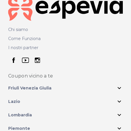
Chi siamo
Come Funziona
I nostri partner
seguici su facebook
seguici su youtube
seguici su instagram
Coupon vicino
a te
expand_more
Friuli Venezia Giulia
expand_more
Lazio
expand_more
Lombardia
expand_more
Piemonte