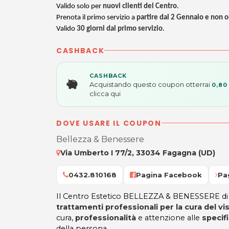
Valido solo per
nuovi clienti del Centro
.
Prenota il primo servizio a
partire dal 2 Gennaio e non o
Valido
30 giorni dal primo servizio
.
CASHBACK
CASHBACK
Acquistando questo coupon otterrai
0,80
clicca qui
DOVE USARE IL COUPON
Bellezza & Benessere
Via Umberto I 77/2, 33034 Fagagna (UD)
0432.810168
Pagina Facebook
Pa
Il Centro Estetico BELLEZZA & BENESSERE d
trattamenti professionali per la cura del vi
cura,
professionalità
e attenzione alle
specif
della persona.