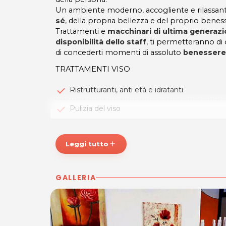
Un ambiente moderno, accogliente e rilassante
sé
, della propria bellezza e del proprio benes
Trattamenti e
macchinari di ultima generaz
disponibilità dello staff
, ti permetteranno di o
di concederti momenti di assoluto
benessere 
TRATTAMENTI VISO
Ristrutturanti, anti età e idratanti
Pulizia del viso
TRATTAMENTI CORPO
Leggi tutto
add
Anticellulite, drenanti e tonificanti
Pedicure (curativo ed estetico)
GALLERIA
Manicure
Depilazione
Fotoepilazione con Laser a Diodo