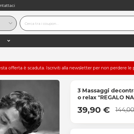
ntattaci
esta offerta è scaduta.
Iscriviti alla newsletter
per non perdere le 
3 Massaggi decontrat
o relax "REGALO N
39,90 €
144,0