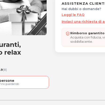
ASSISTENZA CLIENT
Hai dubbi o domande?
Leggi le FAQ
Inviaci una richiesta di 
Rimborso garantito 
Acquista con fiducia, 
soddisfacente.
ranti,
atturanti, connettivali, 
o relax
.9
(8)
persone
anno guardando