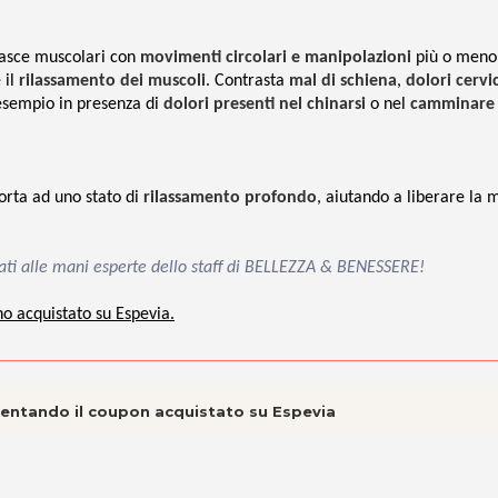
 fasce muscolari con
movimenti circolari e manipolazioni
più o meno
 il
rilassamento dei muscoli
. Contrasta
mal di schiena
,
dolori cervic
esempio in presenza di
dolori presenti nel chinarsi
o nel
camminare
porta ad uno stato di
rilassamento profondo
, aiutando a liberare la 
idati alle mani esperte dello staff di BELLEZZA & BENESSERE!
no acquistato su Espevia.
esentando il coupon acquistato su Espevia