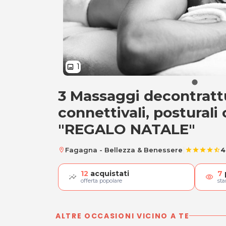
1
image
3 Massaggi decontrattu
3 Massaggi decontr
connettivali, posturali 
"REGALO NATALE"
|
Fagagna - Bellezza & Benessere
4
location_on
star
star
star
star
star_half
12
acquistati
7
visibility
offerta popolare
st
ALTRE OCCASIONI VICINO A TE