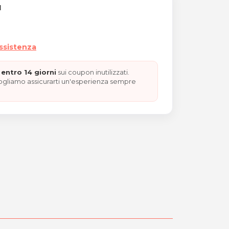
I
assistenza
entro 14 giorni
sui coupon inutilizzati.
vogliamo assicurarti un'esperienza sempre
posturali o relax "REGALO