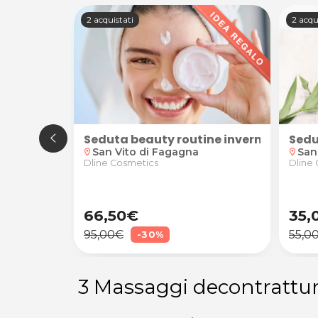
2 acquistati
2 acqu
piedi "Luxury"
Seduta beauty routine invernale + pro
Sedu
San Vito di Fagagna
San
location_on
location_on
Dline Cosmetics
Dline
66,50€
35,
95,00€
55,0
-30%
3 Massaggi decontrattur