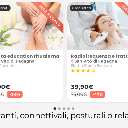
istati
6 acquistati
dotti
ta education rituale mani e piedi + prodotti
Radiofrequenza e trat
 Vito di Fagagna
San Vito di Fagagna
location_on
 Cosmetics
Elettra Studio Estetico
star
star
star
star
star_border
00€
39,90€
0€
75,00€
-36%
-47%
anti, connettivali, posturali o 