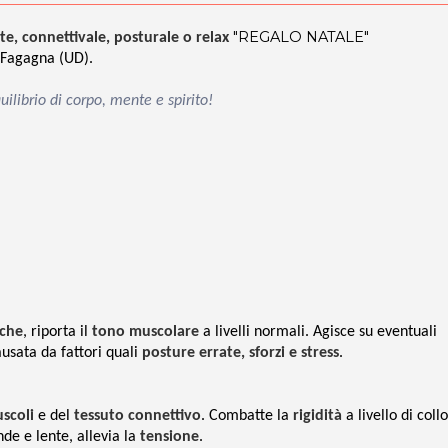
"REGALO NATALE"
te, connettivale, posturale o relax
 Fagagna (UD).
uilibrio di corpo, mente e spirito!
iche
, riporta il
tono muscolare
a livelli normali. Agisce su eventuali
usata da fattori quali
posture errate, sforzi e stress
.
uscoli
e del
tessuto connettivo
. Combatte la
rigidità
a livello di collo
de e lente, allevia la
tensione
.