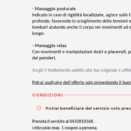
- Massaggio posturale
Indicato in caso di
rigidità localizzate
, agisce sulle
profonde, favorendo lo scioglimento delle tensioni e
lombari
aiutando anche il corpo nei movimenti ad 
lungo
.
- Massaggio relax
Con movimenti e manipolazioni
dolci e piacevoli
, 
dai
pensieri
.
Scegli il trattamento adatto alle tue esigenze e aff
Potrai usufruire dell'offerta solo presentando il buo
CONDIZIONI
access_time
Potrai beneficiare del servizio solo pr
Prenota il servizio al 0432810168
.
Utilizzabile
max. 1 coupon a persona
.