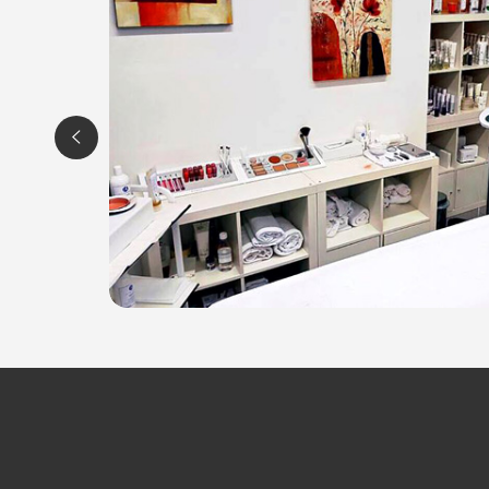
Pressoterapia
Elettrosauna
Massaggi
Solarium con lettino abbronzante
BELLEZZA & BENESSERE, il tuo paradiso di bel
ORARI
Lunedì: 14.00 - 19.00
Martedì e Mercoledì: 9.00 -12.00 / 14.00 - 19.0
Giovedì e Venerdì: 10.00 - 19.00
Sabato: 9.00 - 13.00
BELLEZZA & BENESSERE
Via Umberto I, 77/2
33034 Fagagna (UD)
Tel. 0432810168
P.IVA 02511660306