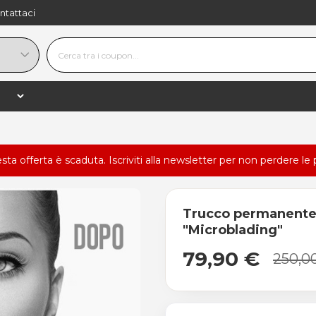
ntattaci
esta offerta è scaduta.
Iscriviti alla newsletter
per non perdere le 
Trucco permanente 
"Microblading"
79,90 €
250,0