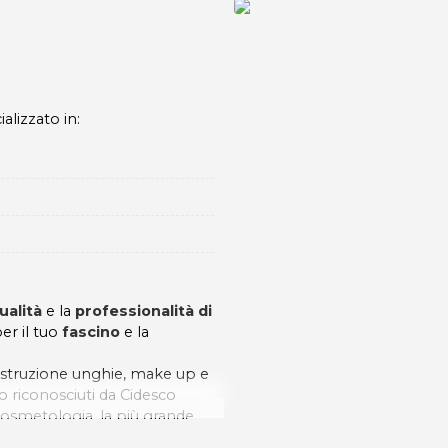
alizzato in:
ualità
e la
professionalità di
per il tuo
fascino
e la
icostruzione unghie, make up e
 riconosciuti da Cidesco
 Cosmetologia, la più grande
llness