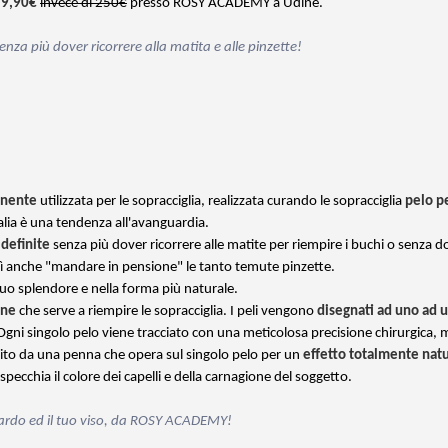
79,90€
invece di 250€
presso ROSY ACADEMY a Udine.
enza più dover ricorrere alla matita e alle pinzette!
anente
utilizzata per le sopracciglia, realizzata curando le sopracciglia
pelo p
talia è una tendenza all'avanguardia.
 definite
senza più dover ricorrere alle matite per riempire i buchi o senza d
osì anche "mandare in pensione" le tanto temute pinzette.
 suo splendore e nella forma più naturale.
one
che serve a riempire le sopracciglia. I peli vengono
disegnati ad uno ad 
 Ogni singolo pelo viene tracciato con una meticolosa precisione chirurgica, 
finito da una penna che opera sul singolo pelo per un
effetto totalmente nat
specchia il colore dei capelli e della carnagione del soggetto.
ardo ed il tuo viso, da
ROSY
ACADEMY!