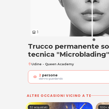
1
image
Trucco permanente sop
Trucco permanente
tecnica "Microblading
Udine - Queen Academy
location_on
2
persone
visibility
stanno guardando
ALTRE OCCASIONI VICINO A TE
32 acquistati
100+ a