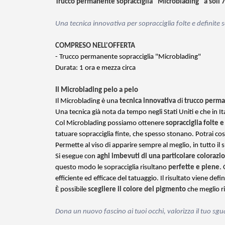
Trucco permanente sopracciglia "Microblading" a soli 
Una tecnica innovativa per sopracciglia folte e definite s
COMPRESO NELL'OFFERTA
- Trucco permanente sopracciglia "Microblading"
Durata: 1 ora e mezza circa
Il Microblading pelo a pelo
Il Microblading è una
tecnica innovativa
di
trucco perm
Una tecnica già nota da tempo negli Stati Uniti e che in I
Col Microblading possiamo ottenere
sopracciglia folte e
tatuare sopracciglia finte, che spesso stonano. Potrai c
Permette al viso di apparire sempre al meglio, in tutto il
Si esegue con
aghi imbevuti di una particolare colorazi
questo modo le sopracciglia risultano
perfette e piene
.
efficiente ed efficace del tatuaggio. Il risultato viene de
È possibile
scegliere il colore del pigmento
che meglio ri
Dona un nuovo fascino ai tuoi occhi, valorizza il tuo sgu