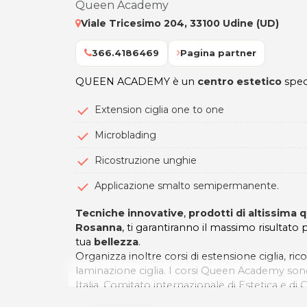
Queen Academy
Viale Tricesimo 204, 33100 Udine (UD)
366.4186469
Pagina partner
QUEEN ACADEMY è un
centro estetico
speci
Extension ciglia one to one
Microblading
Ricostruzione unghie
Applicazione smalto semipermanente.
Tecniche innovative
,
prodotti di altissima q
Rosanna
, ti garantiranno il massimo risultato 
tua
bellezza
.
Organizza inoltre corsi di estensione ciglia, r
laminazione ciglia. I corsi Queen Academy sono
Italia, Comitato internazionale di Estetica e di
associazione mondiale di operatori Beauty&We