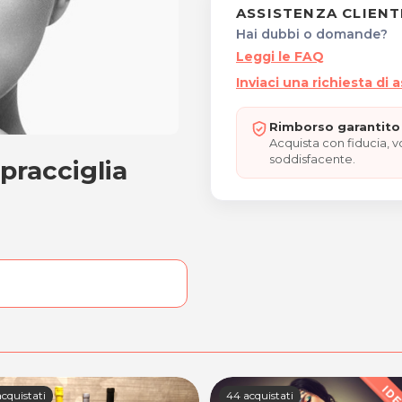
ASSISTENZA CLIENT
Hai dubbi o domande?
Leggi le FAQ
Inviaci una richiesta di 
Rimborso garantito 
Acquista con fiducia, 
soddisfacente.
racciglia
 sopracciglia tecnica "M
"
cquistati
44 acquistati