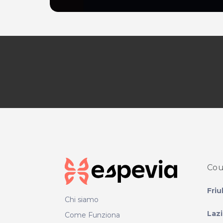
Cou
Friu
Chi siamo
Laz
Come Funziona