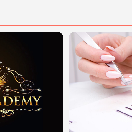
lezza
!
dalità di acquisto scrivi