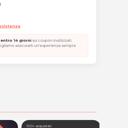
I
assistenza
entro 14 giorni
sui coupon inutilizzati.
vogliamo assicurarti un'esperienza sempre
icroblading"
100+ acquistati
100+ acquis