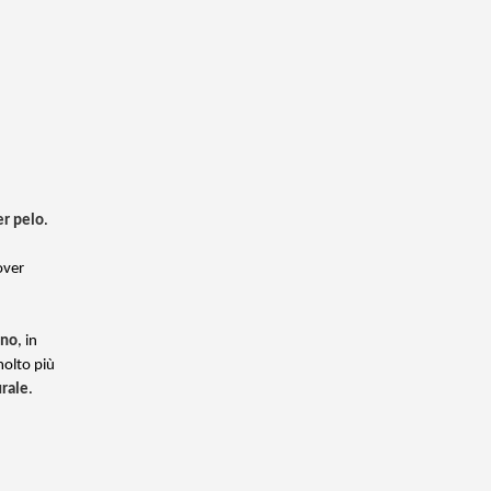
er pelo
.
over
uno
, in
molto più
urale
.