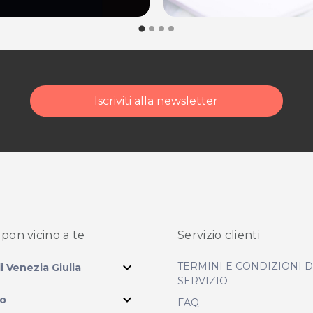
Iscriviti alla newsletter
pon vicino
a te
Servizio clienti
expand_more
TERMINI E CONDIZIONI 
li Venezia Giulia
SERVIZIO
expand_more
io
FAQ