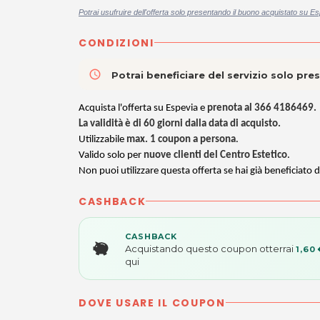
Potrai usufruire dell'offerta solo presentando il buono acquistato su Es
CONDIZIONI
access_time
Potrai beneficiare del servizio solo pr
Acquista l'offerta su Espevia e
prenota al
366 4186469
.
La validità è di
60 giorni dalla data di acquisto
.
Utilizzabile
max. 1 coupon a persona
.
Valido
solo per
nuove clienti del Centro Estetico
.
Non puoi utilizzare questa offerta se hai già beneficiato d
CASHBACK
CASHBACK
Acquistando questo coupon otterrai
1,60 
qui
DOVE USARE IL COUPON