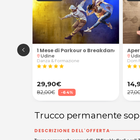
ntratturanti/sportivi schiena, cervicale, spalle e a
1 Mese di Parkour o Breakdance
Aper
Udine
Udi
location_on
location_on
apista
Danza & Formazione
Dom 
star
star
star
star
star
star
star
s
29,90€
14,
82,00€
27,0
-64%
Trucco permanente sopra
DESCRIZIONE DELL'OFFERTA