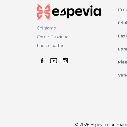
Cou
Friu
Chi siamo
Laz
Come Funziona
I nostri partner
Lom
seguici su facebook
seguici su youtube
seguici su instag
Pie
Ven
© 2026 Espevia è un marchio