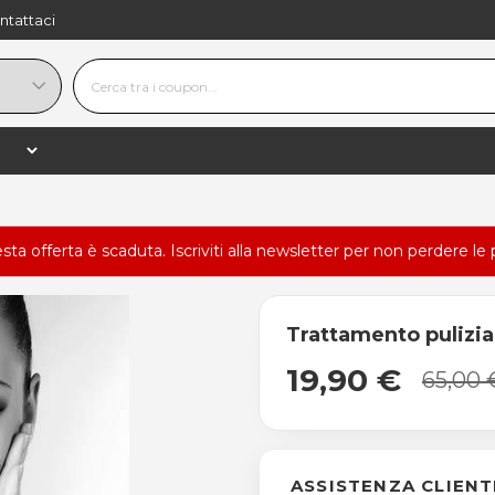
ntattaci
esta offerta è scaduta.
Iscriviti alla newsletter
per non perdere le 
Trattamento pulizia
19,90 €
65,00 
ASSISTENZA CLIENT