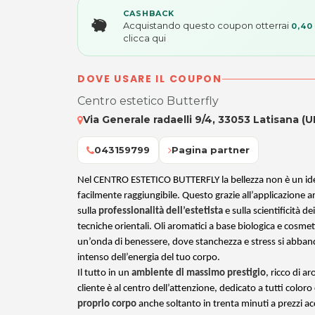
CASHBACK
Acquistando questo coupon otterrai
0,40
clicca qui
DOVE USARE IL COUPON
Centro estetico Butterfly
Via Generale radaelli 9/4, 33053 Latisana (U
043159799
Pagina partner
Nel CENTRO ESTETICO BUTTERFLY la bellezza non è un idea
facilmente raggiungibile. Questo grazie all’applicazione a
sulla
professionalità dell’estetista
e sulla scientificità de
tecniche orientali. Oli aromatici a base biologica e cosme
un’onda di benessere, dove stanchezza e stress si abba
intenso dell’energia del tuo corpo.
Il tutto in un
ambiente di massimo prestigio
, ricco di a
cliente è al centro dell’attenzione, dedicato a tutti colo
proprio corpo
anche soltanto in trenta minuti a prezzi acc