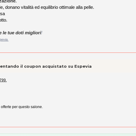
zazione
.
le, donano vitalità ed equilibrio ottimale alla pelle.
osa
tto.
e le tue doti migliori
!
pevia.
esentando il coupon acquistato su Espevia
799.
e offerte per questo salone.