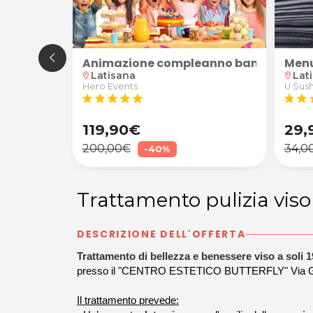
venti
Animazione compleanno bambini
Menu
Latisana
Lat
location_on
location_on
Hero Events
U Sush
star
star
star
star
star
star
star
s
119,90€
29,
200,00€
34,0
-40%
Trattamento pulizia vis
DESCRIZIONE DELL'OFFERTA
Trattamento di bellezza e benessere viso a soli 
presso il "CENTRO ESTETICO BUTTERFLY" Via Gen
Il trattamento prevede: