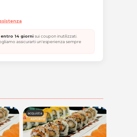
assistenza
e
entro 14 giorni
sui coupon inutilizzati.
vogliamo assicurarti un'esperienza sempre
acquista
95 acquistat