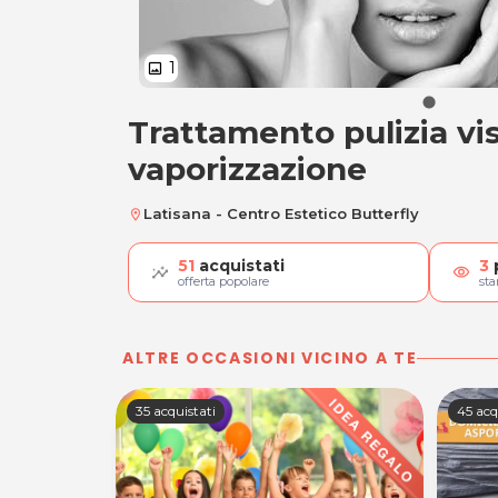
1
image
Trattamento pulizia vi
Trattamento pulizi
vaporizzazione
Latisana - Centro Estetico Butterfly
location_on
51
acquistati
3
visibility
offerta popolare
st
ALTRE OCCASIONI VICINO A TE
35 acquistati
45 acq