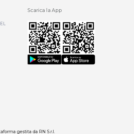
Scarica la App
DEL
taforma gestita da RN S.r.l.