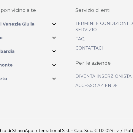
pon vicino
a te
Servizio clienti
expand_more
TERMINI E CONDIZIONI 
li Venezia Giulia
SERVIZIO
expand_more
io
FAQ
CONTATTACI
expand_more
bardia
ram
Per le aziende
expand_more
monte
DIVENTA INSERZIONISTA
expand_more
eto
ACCESSO AZIENDE
 di SharinApp International S.r.l. – Cap. Soc. € 112.024 i.v. / Piat