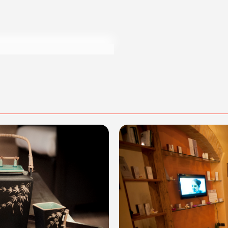
posta@espevia.it
cquisto scrivi a
.