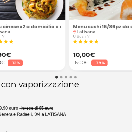
 cinese x2 a domicilio o da asporto
Menu sushi 16/86pz da a
isana
Latisana
location_on
i 7
U Sushi 7
tar
star
star
star
star
star
star
star
90€
10,00€
0€
16,00€
-12%
-38%
o con vaporizzazione
19,90 euro
invece di 65 euro
erale Radaelli, 9/4 a LATISANA