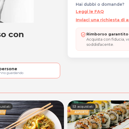
Hai dubbi o domande?
Leggi le FAQ
Inviaci una richiesta di 
so con
a viso con vaporizzazion
Rimborso garantito 
Acquista con fiducia, 
soddisfacente.
persone
anno guardando
uistati
53 acquistati