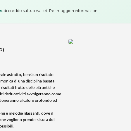
di credito sul tuo wallet. Per maggiori informazioni
 €
D)
le astratto, bensì un risultato
rmonica di una disciplina basata
i risultati frutto delle più antiche
tici rieducativi ti avvolgeranno come
ndoneranno al calore profondo ed
romi e melodie rilassanti, dove il
ro che vogliono prendersi
cura del
essibili.