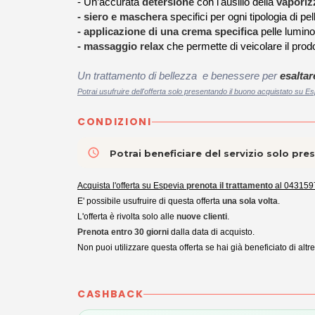
- Un’accurata
detersione
con l'ausilio della
vaporiz
- siero e maschera
specifici per ogni tipologia di pel
- applicazione di una crema specifica
pelle lumin
- massaggio relax
che permette di veicolare il prodo
Un trattamento di bellezza e benessere per
esaltar
Potrai usufruire dell'offerta solo presentando il buono acquistato su Es
CONDIZIONI
access_time
Potrai beneficiare del servizio solo pr
Acquista l'offerta su Espevia
prenota il trattamento
al 043159
E' possibile usufruire di questa offerta
una sola volta
.
L'offerta è rivolta solo alle
nuove clienti
.
Prenota entro
30 giorni
dalla data di acquisto.
Non puoi utilizzare questa offerta se hai già beneficiato di altr
CASHBACK