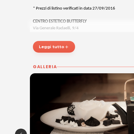
* Prezzi di listino verificati in data 27/09/2016
CENTRO ESTETICO BUTTERFLY
Via Generale Radaelli, 9/4
33053 LATISANA
P.IVA 02415130307
Leggi tutto
add
Tel. 043159799
Per ulteriori informazioni sull'offerta o sulle modalità di a
GALLERIA