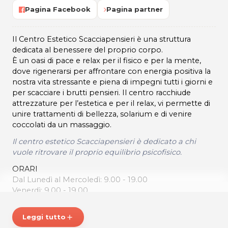
Pagina Facebook
Pagina partner
Il Centro Estetico Scacciapensieri è una struttura
dedicata al benessere del proprio corpo.
È un oasi di pace e relax per il fisico e per la mente,
dove rigenerarsi per affrontare con energia positiva la
nostra vita stressante e piena di impegni tutti i giorni e
per scacciare i brutti pensieri. Il centro racchiude
attrezzature per l’estetica e per il relax, vi permette di
unire trattamenti di bellezza, solarium e di venire
coccolati da un massaggio.
Il centro estetico Scacciapensieri è dedicato a chi
vuole ritrovare il proprio equilibrio psicofisico.
ORARI
Dal Lunedì al Mercoledì: 9.00 - 19.00
Venerdì: 9.00 - 19.00
Sabato: 9.00 -13.00
Leggi tutto
add
CENTRO ESTETICO SCACCIAPENSIERI