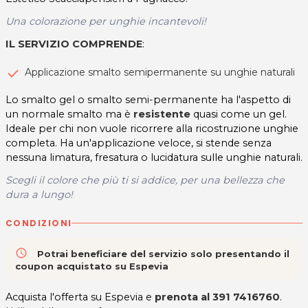
Una colorazione per unghie incantevoli!
IL SERVIZIO COMPRENDE
:
Applicazione smalto semipermanente su unghie naturali
Lo smalto gel o smalto semi-permanente ha l'aspetto di
un normale smalto ma è
resistente
quasi come un gel.
Ideale per chi non vuole ricorrere alla ricostruzione unghie
completa. Ha un'applicazione veloce, si stende senza
nessuna limatura, fresatura o lucidatura sulle unghie naturali.
Scegli il colore che più ti si addice, per una bellezza che
dura a lungo!
CONDIZIONI
access_time
Potrai beneficiare del servizio solo presentando il
coupon acquistato su Espevia
Acquista l'offerta su Espevia e
prenota al
391 7416760
.