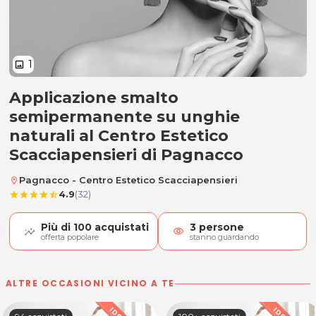
1
image
Applicazione smalto
Smalto semipermanente
semipermanente su unghie
naturali al Centro Estetico
Scacciapensieri di Pagnacco
|
Pagnacco - Centro Estetico Scacciapensieri
location_on
4.9
(32)
star
star
star
star
star_half
Più di
100
acquistati
3
persone
visibility
offerta popolare
stanno guardando
ALTRE OCCASIONI VICINO A TE