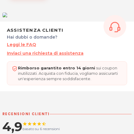
Via Zampis, 8
33010 Pagnacco
Tel. 3917416760
P.IVA 02900250305
Per ulteriori informazioni sull'offerta o sulle modalit‡ di
ASSISTENZA CLIENTI
acquisto scrivi a
posta@espevia.it
.
Hai dubbi o domande?
Leggi le FAQ
Inviaci una richiesta di assistenza
Rimborso garantito entro 14 giorni
sui coupon
inutilizzati. Acquista con fiducia, vogliamo assicurarti
un'esperienza sempre soddisfacente.
RECENSIONI CLIENTI
4,9
star
star
star
star
star_half
basato su 6 recensioni