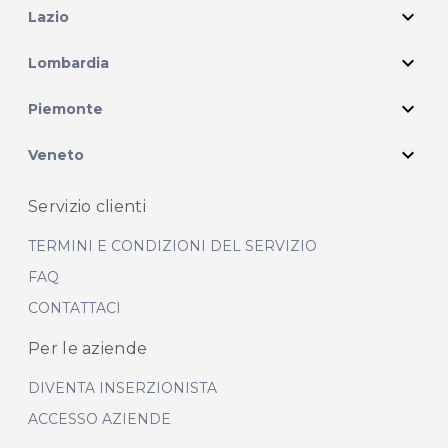
expand_more
Lazio
expand_more
Lombardia
expand_more
Piemonte
expand_more
Veneto
Servizio clienti
TERMINI E CONDIZIONI DEL SERVIZIO
FAQ
CONTATTACI
Per le aziende
DIVENTA INSERZIONISTA
ACCESSO AZIENDE