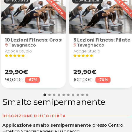
94 acquistati
100+ acquistati
que a Reana del Rojale
on rimozione tartaro
10 Lezioni Fitness: Cross Training o GAG
5 Lezioni Fitness: Pilat
Tavagnacco
Tavagnacco
location_on
location_on
Agoge Studio
Agoge Studio
star
star
star
star
star
star
star
star
star
star
29,90€
29,90€
90,00€
100,00€
-67%
-70%
Smalto semipermanente
DESCRIZIONE DELL'OFFERTA
Applicazione smalto semipermanente
presso Centro
Estetico Scacciapensieri a Pagnacco.