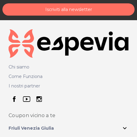
Iscriviti alla newsletter
Chi siamo
Come Funziona
I nostri partner
seguici su facebook
seguici su youtube
seguici su instagram
Coupon vicino
a te
expand_more
Friuli Venezia Giulia