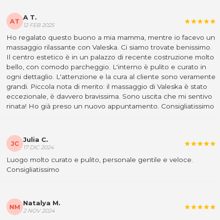
A T.
AT
star
star
star
star
star
12 FEB 2025
Ho regalato questo buono a mia mamma, mentre io facevo un
massaggio rilassante con Valeska. Ci siamo trovate benissimo.
Il centro estetico è in un palazzo di recente costruzione molto
bello, con comodo parcheggio. L'interno è pulito e curato in
ogni dettaglio. L'attenzione e la cura al cliente sono veramente
grandi. Piccola nota di merito: il massaggio di Valeska è stato
eccezionale, è davvero bravissima. Sono uscita che mi sentivo
rinata! Ho già preso un nuovo appuntamento. Consigliatissimo
Julia C.
JC
star
star
star
star
star
17 DIC 2024
Luogo molto curato e pulito, personale gentile e veloce.
Consigliatissimo
Natalya M.
NM
star
star
star
star
star
2 NOV 2024