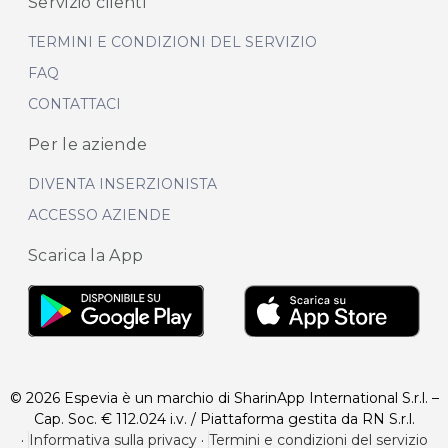
Servizio clienti
TERMINI E CONDIZIONI DEL SERVIZIO
FAQ
CONTATTACI
Per le aziende
DIVENTA INSERZIONISTA
ACCESSO AZIENDE
Scarica la App
© 2026 Espevia è un marchio di SharinApp International S.r.l. –
Cap. Soc. € 112.024 i.v. / Piattaforma gestita da RN S.r.l.
·
Informativa sulla privacy
·
Termini e condizioni del servizio