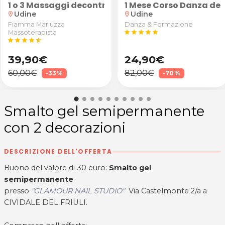
kdance
1 o 3 Massaggi decontratturanti/sportivi schiena, 
1 Mese Corso Danza del
Udine
Udine
location_on
location_on
Fiamma Mariuzza
Danza & Formazione
Massoterapista
star
star
star
star
star
star
star
star
star
star_half
39,90€
24,90€
60,00€
82,00€
-33%
-70%
Smalto gel semipermanente
con 2 decorazioni
DESCRIZIONE DELL'OFFERTA
Buono del valore di 30 euro:
Smalto gel
semipermanente
presso
"GLAMOUR NAIL STUDIO"
Via Castelmonte 2/a a
CIVIDALE DEL FRIULI.