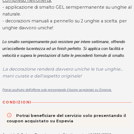
Compreso nell'offerta:
- applicazione di smalto GEL semipermanente su unghie al
naturale.
- decorazioni manuali a pennello su 2 unghie a scelta. per
unghie davvoro uniche!
Lo smalto semipermanente può resistere per intere settimane, offrendo
un’eccellente lucentezza ed un finish perfetto. Si applica con facilità e
velocità e supera le prestazioni di tutte le precedenti formule di smalto.
La decorazione renderà davvero uniche le tue unghie...
mani curate e dall'aspetto originale!
Potrai usufruire dell'offerta solo presentando il buono acquistato su Espevia.
CONDIZIONI
access_time
Potrai beneficiare del servizio solo presentando il
coupon acquistato su Espevia