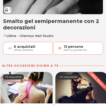
1
image
Smalto gel semipermanente con 2
Smalto gel semipermanente con 
decorazioni
Udine - Glamour Nail Studio
location_on
6
acquistati
13
persone
visibility
offerta popolare
stanno guardando
ALTRE OCCASIONI VICINO A TE
76 acquistati
44 acquistati