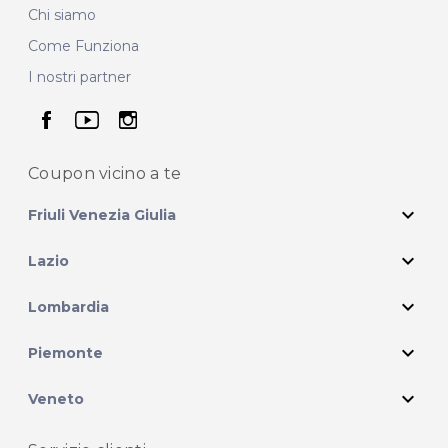
Chi siamo
Come Funziona
I nostri partner
seguici su facebook
seguici su youtube
seguici su instagram
Coupon vicino
a te
expand_more
Friuli Venezia Giulia
expand_more
Lazio
expand_more
Lombardia
expand_more
Piemonte
expand_more
Veneto