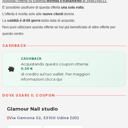
Acquista l'offerta su Espevia
prenota il trattamento
al
3498149013.
E' possibile usufruire di questa offerta
una sola volta
.
L'offerta è rivolta solo alle
nuove clienti
donne.
La
validità è di 60 giorni
dalla data di acquisto.
Non puoi utilizzare questa offerta se hai già beneficiato di altre offerte per
questo centro.
CASHBACK
CASHBACK
Acquistando questo coupon otterrai
0,30 €
di credito sul tuo wallet. Per maggiori
informazioni
clicca qui
DOVE USARE IL COUPON
Glamour Nail studio
Via Gemona 32, 33100 Udine (UD)