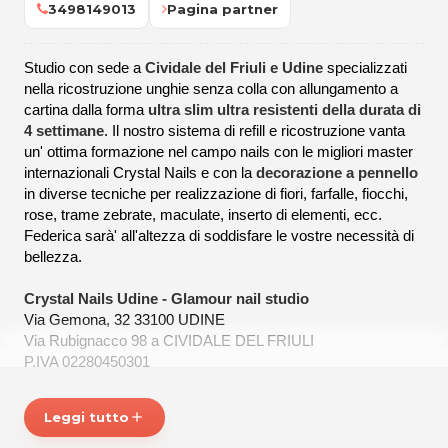
3498149013
Pagina partner
Studio con sede a
Cividale del Friuli e Udine
specializzati
nella ricostruzione unghie senza colla con allungamento a
cartina dalla forma
ultra slim ultra resistenti della durata di
4 settimane
. Il nostro sistema di refill e ricostruzione vanta
un' ottima formazione nel campo nails con le migliori master
internazionali Crystal Nails e con la
decorazione a pennello
in diverse tecniche per realizzazione di fiori, farfalle, fiocchi,
rose, trame zebrate, maculate, inserto di elementi, ecc.
Federica sarà' all'altezza di soddisfare le vostre necessità di
bellezza.
Crystal Nails Udine - Glamour nail studio
Via Gemona, 32
33100 UDINE
Via Rubignacco 98 a CIVIDALE DEL FRIULI
P.IVA 02280450301
Tel. 3498149013
Leggi tutto
add
Per ulteriori informazioni sull'offerta o sulle modalità di