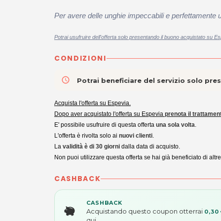
Per avere delle unghie impeccabili e perfettamente ugu
Potrai usufruire dell'offerta solo presentando il buono acquistato su Es
CONDIZIONI
access_time
Potrai beneficiare del servizio solo pr
Acquista l'offerta su Espevia.
Dopo aver acquistato l'offerta su Espevia
prenota il trattamen
E' possibile usufruire di questa offerta
una sola volta
.
L'offerta è rivolta solo ai
nuovi clienti
.
La
validità è di 30 giorni
dalla data di acquisto.
Non puoi utilizzare questa offerta se hai già beneficiato di altre
CASHBACK
CASHBACK
Acquistando questo coupon otterrai
0,30
qui