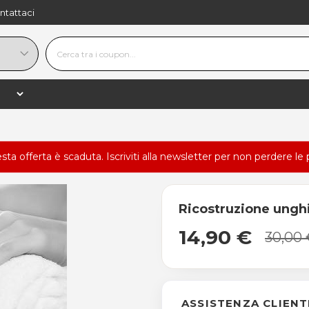
ntattaci
esta offerta è scaduta.
Iscriviti alla newsletter
per non perdere le 
Ricostruzione ungh
14,90 €
30,00
ASSISTENZA CLIENT