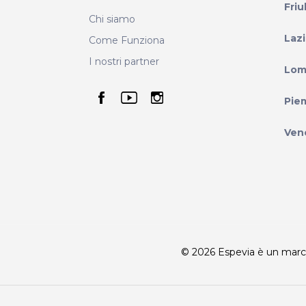
Friu
Chi siamo
Laz
Come Funziona
I nostri partner
Lom
seguici su facebook
seguici su youtube
seguici su instag
Pie
Ven
© 2026 Espevia è un marchio