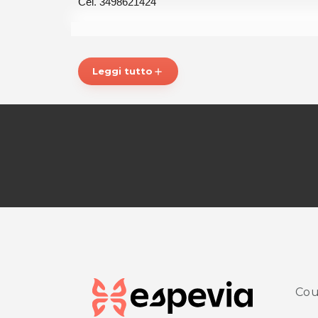
Cel. 3498621424
Per ulteriori informazioni sull'offerta o sulle modalità 
posta@espevia.it
Leggi tutto
add
Cou