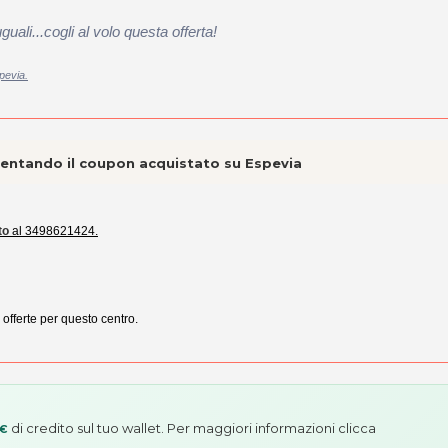
ali...cogli al volo questa offerta!
pevia.
esentando il coupon acquistato su Espevia
to
al 3498621424.
 offerte per questo centro.
di credito sul tuo wallet. Per maggiori informazioni
clicca
 €