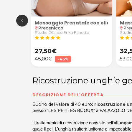
Mass
pia anticellulite e drenante
Massaggio Prenatale con olio di cocc
Pre
Precenicco
location_on
location_on
Studio
Studio Olistico Erika Fanotto
star
star
s
star
star
star
star
star
27,50€
32,
48,00€
53,0
-43%
Ricostruzione unghie ge
DESCRIZIONE DELL'OFFERTA
Buono del valore di 40 euro
: ricostruzione u
presso "LES PETITES BIJOUX" a PALAZZOLO D
Il trattamento di ricostruzione consiste nell'
allungam
quale il gel. L'unghia risulterà unifome e impeccabil