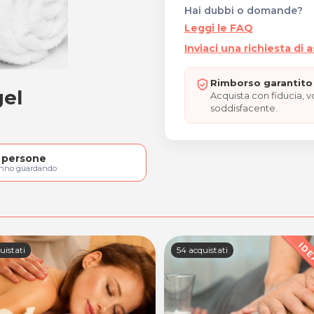
Hai dubbi o domande?
Leggi le FAQ
Inviaci una richiesta di 
Rimborso garantito 
gel
ie gel
Acquista con fiducia, 
soddisfacente.
persone
anno guardando
uistati
54 acquistati