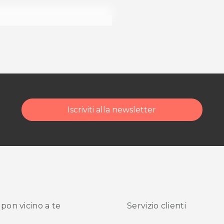
di acquisto scrivi a
Iscriviti alla newsletter
pon vicino
a te
Servizio clienti