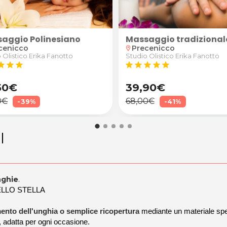
aggio Polinesiano
o bio deodorato
Massaggio tradizional
cenicco
Precenicco
location_on
 Olistico Erika Fanotto
Studio Olistico Erika Fanotto
tar
star
star
star
star
star
star
star
50€
39,90€
0€
68,00€
-39%
-41%
l
nghie
.
ELLO STELLA
ento dell'unghia o semplice ricopertura
mediante un materiale spe
e, adatta per ogni occasione.