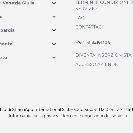
expand_more
TERMINI E CONDIZIONI 
li Venezia Giulia
SERVIZIO
expand_more
io
FAQ
CONTATTACI
expand_more
bardia
ram
Per le aziende
expand_more
monte
DIVENTA INSERZIONISTA
expand_more
eto
ACCESSO AZIENDE
 di SharinApp International S.r.l. – Cap. Soc. € 112.024 i.v. / Piat
·
Informativa sulla privacy
·
Termini e condizioni del servizio