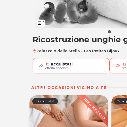
1
image
Ricostruzione unghie 
Ricostruzione ungh
Palazzolo dello Stella - Les Petites Bijoux
location_on
15
acquistati
12
visibility
offerta popolare
st
ALTRE OCCASIONI VICINO A TE
50 acquistati
39 acq