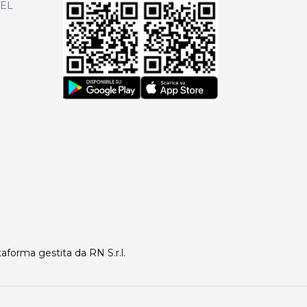
DEL
taforma gestita da RN S.r.l.