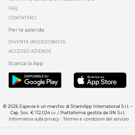
FAQ
CONTATTACI
Per le aziende
DIVENTA INSERZIONISTA
ACCESSO AZIENDE
Scarica la App
© 2026 Espevia è un marchio di SharinApp International S.r.l. –
Cap. Soc. € 112.024 i.v. / Piattaforma gestita da RN S.r.l.
·
Informativa sulla privacy
·
Termini e condizioni del servizio