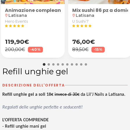
Animazione compleanno bambini
Mix sushi 86 pz a domic
Latisana
Latisana
location_on
location_on
Hero Events
U Sushi 7
star
star
star
star
star
star
star
star
star
star
119,90€
76,00€
200,00€
89,50€
-40%
-15%
Refill unghie gel
DESCRIZIONE DELL'OFFERTA
Refill unghie gel a soli 18€
invece di 30€
da Lil'J Nails a Latisana.
Regalati delle unghie perfette e seducenti!
L'OFFERTA COMPRENDE
- Refill unghie mani gel