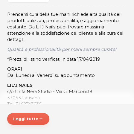
Prendersi cura della tue mani richiede alta qualità dei
prodotti utilizzati, professionalità, e aggiornamento
costante. Da Lil'J Nails puoi trovare massima
attenzione alla soddisfazione del cliente e alla cura dei
dettagli.
Qualità e professionalità per mani sempre curate!
*Prezzi di listino verificati in data 17/04/2019
ORARI
Dal Lunedì al Venerdì su appuntamento
LIL'J NAILS
c/o Linfa Nera Studio - Via G. Marconi,18
33053 Latisana
Tel. 3462747636
P.IVA 02951900303
Leggi tutto
add
Per ulteriori informazioni sull'offerta o sulle modalità di
acquisto scrivi a
posta@espevia.it
.