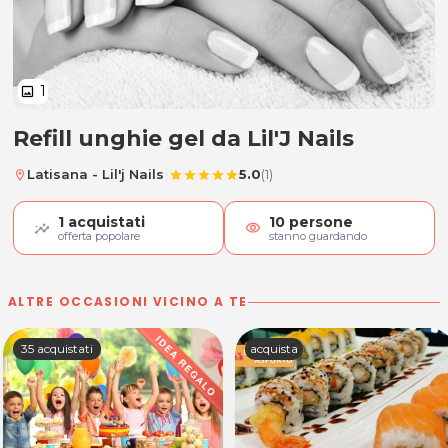
1
image
Refill unghie gel da Lil'J Nails
Refill unghie gel
|
Latisana - Lil'j Nails
5.0
(1)
location_on
star
star
star
star
star
1
acquistati
10
persone
visibility
offerta popolare
stanno guardando
ALTRE OCCASIONI VICINO A TE
35 acquistati
acquista