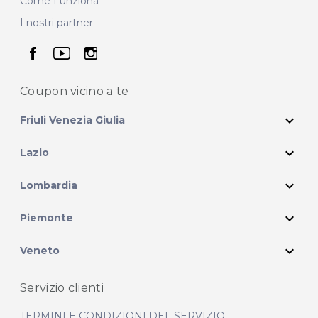
Come Funziona
I nostri partner
seguici su facebook
seguici su youtube
seguici su instagram
Coupon vicino
a te
expand_more
Friuli Venezia Giulia
expand_more
Lazio
expand_more
Lombardia
expand_more
Piemonte
expand_more
Veneto
Servizio clienti
TERMINI E CONDIZIONI DEL SERVIZIO