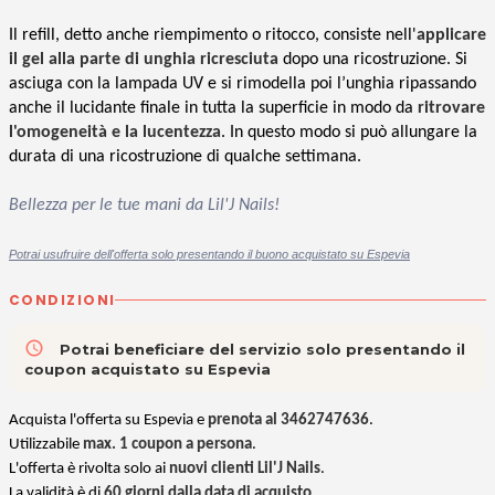
Il refill, detto anche riempimento o ritocco, consiste nell'
applicare
il gel alla parte di unghia ricresciuta
dopo una ricostruzione. Si
asciuga con la lampada UV e si rimodella poi l’unghia ripassando
anche il lucidante finale in tutta la superficie in modo da
ritrovare
l'omogeneità e la lucentezza
. In questo modo si può allungare la
durata di una ricostruzione di qualche settimana.
Bellezza per le tue mani da Lil'J Nails!
P
otrai usufruire dell'offerta solo presentando il buono acquistato su Espevia
CONDIZIONI
access_time
Potrai beneficiare del servizio solo presentando il
coupon acquistato su Espevia
Acquista l'offerta su Espevia e
prenota al 3462747636
.
Utilizzabile
max. 1 coupon a persona
.
L'offerta è rivolta solo ai
nuovi clienti Lil'J Nails
.
La validità è di
60 giorni dalla data di acquisto
.