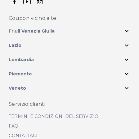
seguici su facebook
seguici su youtube
seguici su instagram
Coupon vicino
a te
expand_more
Friuli Venezia Giulia
expand_more
Lazio
expand_more
Lombardia
expand_more
Piemonte
expand_more
Veneto
Servizio clienti
TERMINI E CONDIZIONI DEL SERVIZIO
FAQ
CONTATTACI