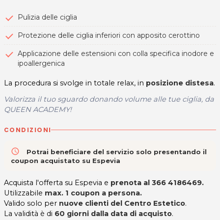
Pulizia delle ciglia
Protezione delle ciglia inferiori con apposito cerottino
Applicazione delle estensioni con colla specifica inodore e
ipoallergenica
La procedura si svolge in totale relax, in
posizione distesa
.
Valorizza il tuo sguardo donando volume alle tue ciglia, da
QUEEN ACADEMY!
CONDIZIONI
access_time
Potrai beneficiare del servizio solo presentando il
coupon acquistato su Espevia
Acquista l'offerta su Espevia e
prenota al
366 4186469.
Utilizzabile
max. 1 coupon a persona.
Valido solo per
nuove clienti del Centro Estetico
.
La validità è di
60 giorni dalla data di acquisto
.