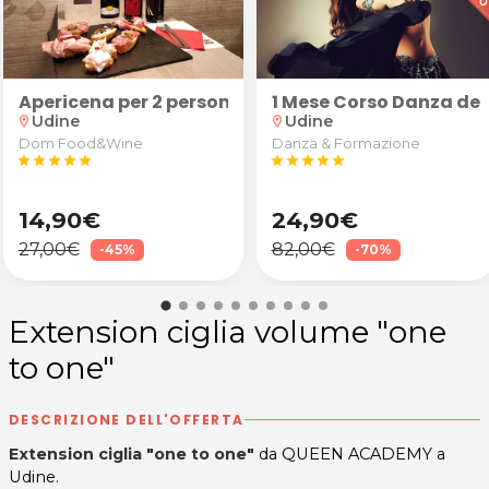
a moda
Apericena per 2 persone: "Robusto" (calice di vino 
1 Mese Corso Danza del
Udine
Udine
location_on
location_on
Dom Food&Wine
Danza & Formazione
star
star
star
star
star
star
star
star
star
star
14,90€
24,90€
27,00€
82,00€
-45%
-70%
Extension ciglia volume "one
to one"
DESCRIZIONE DELL'OFFERTA
Extension ciglia "one to one"
da QUEEN ACADEMY a
Udine.