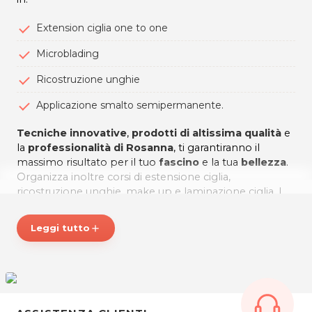
Extension ciglia one to one
Microblading
Ricostruzione unghie
Applicazione smalto semipermanente.
Tecniche innovative
,
prodotti di altissima qualità
e
la
professionalità di Rosanna
, ti garantiranno il
massimo risultato per il tuo
fascino
e la tua
bellezza
.
Organizza inoltre corsi di estensione ciglia,
ricostruzione unghie, make up e laminazione ciglia. I
corsi Queen Academy sono riconosciuti da Cidesco
Italia, Comitato internazionale di Estetica e di
Leggi tutto
add
Cosmetologia, la più grande associazione mondiale di
operatori Beauty&Wellness
QUEEN ACADEMY, solo il meglio per la tua bellezza
!
*Prezzi di listino verificati in data 07/10/2020