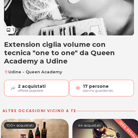
1
image
Extension ciglia volume con
Extension ciglia volume "one to o
tecnica "one to one" da Queen
Academy a Udine
Udine - Queen Academy
location_on
2
acquistati
17
persone
visibility
offerta popolare
stanno guardando
ALTRE OCCASIONI VICINO A TE
100+ acquistati
44 acquistati