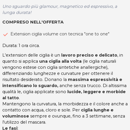
Uno sguardo più glamour, magnetico ed espressivo, a
lunga durata!
COMPRESO NELL'OFFERTA
Extension ciglia volume con tecnica "one to one"
Durata: 1 ora circa.
L'extension delle ciglia è un
lavoro preciso e delicato
, in
quanto si applica
una ciglia alla volta
(le ciglia naturali
vengono estese con ciglia sintetiche anallergiche),
differenziando lunghezze e curvature per ottenere il
risultato desiderato. Donano la
massima espressività e
intensificano lo sguardo,
anche senza trucco. Di altissima
qualità le, ciglia applicate sono
lucide, leggere e morbide
al tatto
.
Mantengono la curvatura, la morbidezza e il colore anche a
contatto con acqua, cloro e sole. Per
ciglia lunghe e
voluminose
sempre e ovunque, fino a 3 settimane, senza
l'utilizzo del mascara.
Le fasi
: