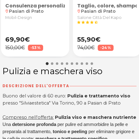
tartaro e igiene + eventuale smacchiamento presso St
a per ristrutturazione e arredo casa su posizionamen
Consulenza personalizzata per ristrutturazione e 
Taglio, colore, shampo
Pasian di Prato
Pasian di Prato
location_on
location_on
Mobil-Design
Salone Città Del Kapo
star
star
star
star
star_half
69,90€
55,90€
150,00€
74,00€
-53%
-24%
Pulizia e maschera viso
DESCRIZIONE DELL'OFFERTA
Buono del valore di 60 euro:
Pulizia e trattamento viso
presso "Silviaestetica" Via Torino, 90 a Pasian di Prato
Compreso nell'offerta:
Pulizia viso e maschera nutriente
Una
detersione profonda
per pulire ed ammorbidire la pelle e
preparala al trattamento,
tonico e peeling
per eliminare grigiore e
le cellule morte;
maschera e trattamento specifico