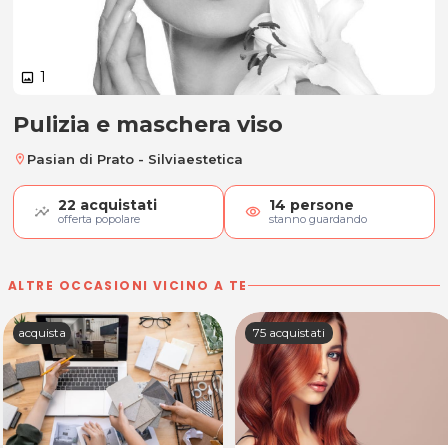
1
image
Pulizia e maschera viso
Pulizia e maschera viso
Pasian di Prato - Silviaestetica
location_on
22
acquistati
14
persone
visibility
offerta popolare
stanno guardando
ALTRE OCCASIONI VICINO A TE
acquista
75 acquistati