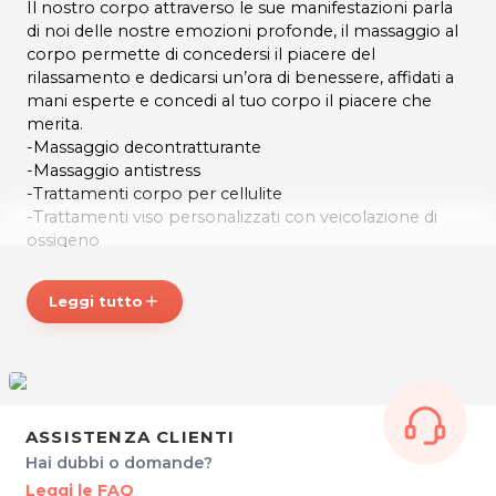
Il nostro corpo attraverso le sue manifestazioni parla
di noi delle nostre emozioni profonde, il massaggio al
corpo permette di concedersi il piacere del
rilassamento e dedicarsi un’ora di benessere, affidati a
mani esperte e concedi al tuo corpo il piacere che
merita.
-Massaggio decontratturante
-Massaggio antistress
-Trattamenti corpo per cellulite
-Trattamenti viso personalizzati con veicolazione di
ossigeno
-Depilazione
-Pedicure
Leggi tutto
add
orari di apertura:
da Lunedì a Venerdì ore 9.00-13.00 / 14.00-18.00
SILVIAESTETICA
ASSISTENZA CLIENTI
Via Torino, 86 - Pasian di Prato
Hai dubbi o domande?
tel.0432-691084 cell.3494537935
P.IVA 01730810304
Leggi le FAQ