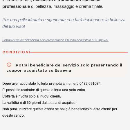
professionale
di bellezza, massaggio e crema finale.
Per una pelle idratata e rigenerata che farà risplendere la bellezza
del tuo viso!
Potrai usufruire dell'offerta solo presentando il buono acquistato su Espevia.
CONDIZIONI
access_time
Potrai beneficiare del servizio solo presentando il
coupon acquistato su Espevia
Dopo aver acquistato l'offerta
prenota
al numero
0432 691084
E' possibile usufruire di questa offerta
una sola volta
.
L'offerta è rivolta solo ai
nuovi clienti
.
La
validità è di 60 giorni
dalla data di acquisto.
Non puoi utilizzare questa offerta se hai già beneficiato di altre offerte per
questo centro.