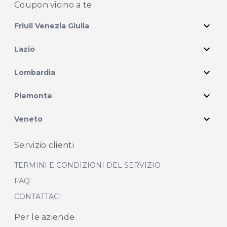
Coupon vicino
a te
expand_more
Friuli Venezia Giulia
expand_more
Lazio
expand_more
Lombardia
expand_more
Piemonte
expand_more
Veneto
Servizio clienti
TERMINI E CONDIZIONI DEL SERVIZIO
FAQ
CONTATTACI
Per le aziende