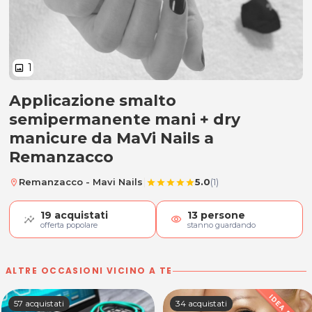
1
image
Applicazione smalto
Applicazione Smalto Semiperman
semipermanente mani + dry
manicure da MaVi Nails a
Remanzacco
|
Remanzacco - Mavi Nails
5.0
(1)
location_on
star
star
star
star
star
19
acquistati
13
persone
visibility
offerta popolare
stanno guardando
ALTRE OCCASIONI VICINO A TE
57 acquistati
34 acquistati