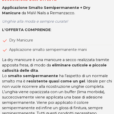
Applicazione Smalto Semipermanente​ + Dry
Manicure
da MaVi Nails a Remanzacco.
Unghie alla moda e sempre curate!
L'OFFERTA COMPRENDE
:
Dry Manicure
Applicazione smalto semipermanente mani
La dry manicure è una manicure a secco realizzata tramite
apposita fresa, di modo da
eliminare cuticole e piccole
callosità delle dita
.
Lo
smalto semipermanente
ha l'aspetto di un normale
smalto ma è
resistente quasi come un gel
. Ideale per chi
non vuole ricorrere alla ricostruzione unghie completa.
L’unghia viene opacizzata con un buffer (lima morbida),
succeccivamente viene applicata una base di adesione
semipermanente. Viene poi applicato il colore
semipermanente ed infine un gloss di finitura, sempre
semipermanente. Tutti questi prodotti necessitano