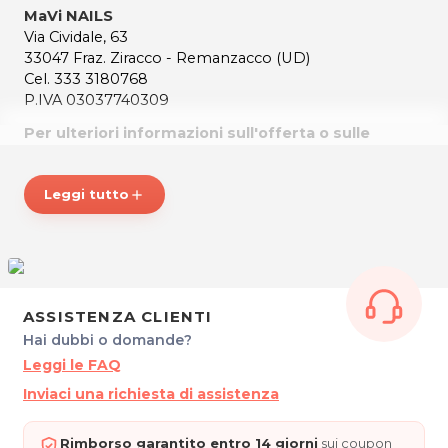
MaVi NAILS
Via Cividale, 63
33047 Fraz. Ziracco - Remanzacco (UD)
Cel. 333 3180768
P.IVA 03037740309
Per ulteriori informazioni sull'offerta o sulle
modalità di acquisto scrivi a
posta@espevia.it
Leggi tutto
add
ASSISTENZA CLIENTI
Hai dubbi o domande?
Leggi le FAQ
Inviaci una richiesta di assistenza
Rimborso garantito entro 14 giorni
sui coupon