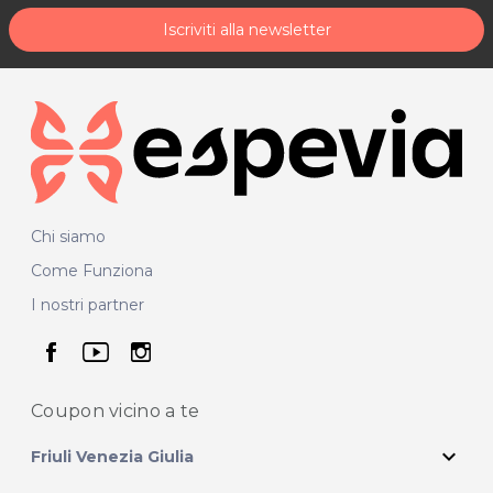
Iscriviti alla newsletter
Chi siamo
Come Funziona
I nostri partner
seguici su facebook
seguici su youtube
seguici su instagram
Coupon vicino
a te
expand_more
Friuli Venezia Giulia