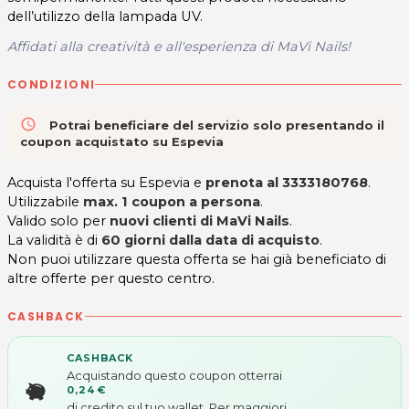
dell’utilizzo della lampada UV.
Affidati alla creatività e all'esperienza di MaVi Nails!
CONDIZIONI
access_time
Potrai beneficiare del servizio solo presentando il
coupon acquistato su Espevia
Acquista l'offerta su Espevia e
prenota al 3333180768
.
Utilizzabile
max. 1 coupon a persona
.
Valido solo per
nuovi clienti di MaVi Nails
.
La validità è di
60 giorni dalla data di acquisto
.
Non puoi utilizzare questa offerta se hai già beneficiato di
altre offerte per questo centro.
CASHBACK
CASHBACK
Acquistando questo coupon otterrai
0,24 €
di credito sul tuo wallet. Per maggiori