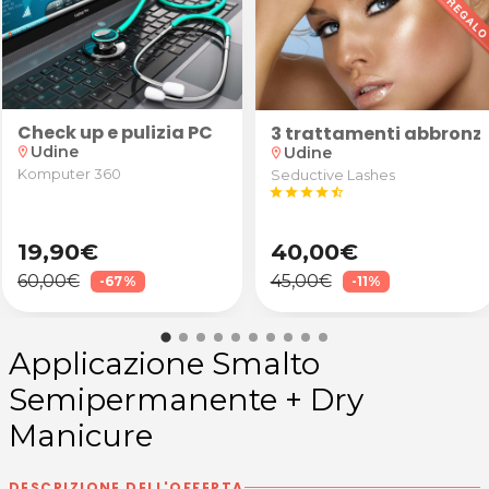
Check up e pulizia PC
3 trattamenti abbronz
Udine
Udine
location_on
location_on
Komputer 360
Seductive Lashes
star
star
star
star
star_half
19,90€
40,00€
60,00€
45,00€
-67%
-11%
Applicazione Smalto
Semipermanente + Dry
Manicure
DESCRIZIONE DELL'OFFERTA