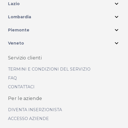
expand_more
Lazio
expand_more
Lombardia
expand_more
Piemonte
expand_more
Veneto
Servizio clienti
TERMINI E CONDIZIONI DEL SERVIZIO
FAQ
CONTATTACI
Per le aziende
DIVENTA INSERZIONISTA
ACCESSO AZIENDE