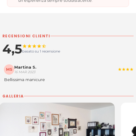
un'esperienza sempre soddisfacente.
RECENSIONI CLIENTI
4,5
star
star
star
star
star_half
basato su 1 recensione
Martina S.
MS
star
star
star
star
16 MAR 2023
Bellissima manicure
GALLERIA