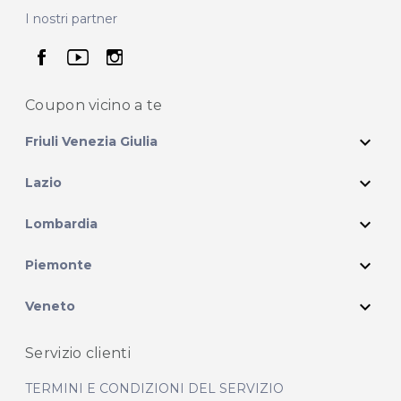
I nostri partner
seguici su facebook
seguici su youtube
seguici su instagram
Coupon vicino
a te
expand_more
Friuli Venezia Giulia
expand_more
Lazio
expand_more
Lombardia
expand_more
Piemonte
expand_more
Veneto
Servizio clienti
TERMINI E CONDIZIONI DEL SERVIZIO