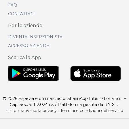
FAQ
CONTATTACI
Per le aziende
DIVENTA INSERZIONISTA
ACCESSO AZIENDE
Scarica la App
© 2026 Espevia è un marchio di SharinApp International S.r.l. –
Cap. Soc. € 112.024 i.v. / Piattaforma gestita da RN S.r.l.
·
Informativa sulla privacy
·
Termini e condizioni del servizio