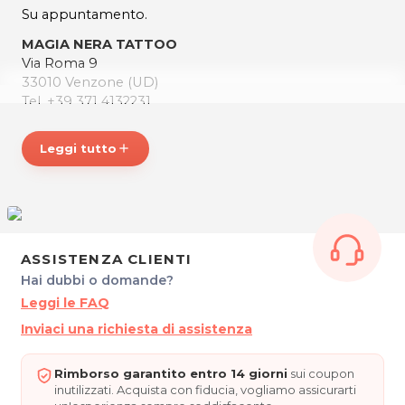
Su appuntamento.
MAGIA NERA TATTOO
Via Roma 9
33010 Venzone (UD)
Tel. +39 371 4132231
P.IVA 03025350301
Leggi tutto
add
Per ulteriori informazioni sull'offerta o sulle modalità di
acquisto scrivi a
posta@espevia.it
ASSISTENZA CLIENTI
Hai dubbi o domande?
Leggi le FAQ
Inviaci una richiesta di assistenza
Rimborso garantito entro 14 giorni
sui coupon
inutilizzati. Acquista con fiducia, vogliamo assicurarti