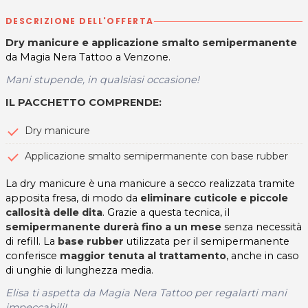
DESCRIZIONE DELL'OFFERTA
Dry manicure e applicazione smalto semipermanente​
da Magia Nera Tattoo a Venzone.
Mani stupende, in qualsiasi occasione!
IL PACCHETTO COMPRENDE:
Dry manicure
Applicazione smalto semipermanente con base rubber
La dry manicure è una manicure a secco realizzata tramite
apposita fresa, di modo da
eliminare cuticole e piccole
callosità delle dita
. Grazie a questa tecnica, il
semipermanente durerà fino a un mese
senza necessità
di refill. La
base rubber
utilizzata per il semipermanente
conferisce
maggior tenuta al trattamento
, anche in caso
di unghie di lunghezza media.
Elisa ti aspetta da Magia Nera Tattoo per regalarti mani
impeccabili!