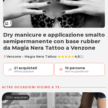
1
image
Dry manicure e applicazione smalto
Dry manicure e smalto semiper
semipermanente con base rubber
da Magia Nera Tattoo a Venzone
|
Venzone - Magia Nera Tattoo
4.5
(2)
location_on
star
star
star
star
star_half
21
acquistati
10
persone
visibility
offerta popolare
stanno guardando
ALTRE OCCASIONI VICINO A TE
100+ acquistati