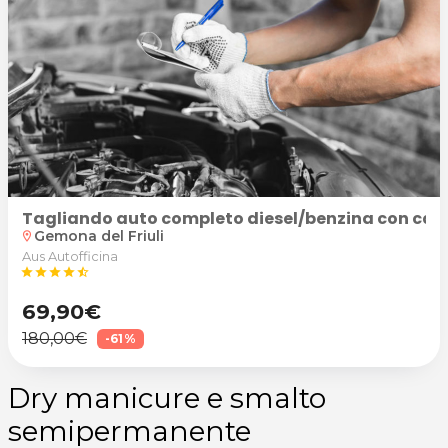
Tagliando auto completo diesel/benzina con cambio 
Gemona del Friuli
location_on
Aus Autofficina
star
star
star
star
star_half
69,90€
180,00€
-61%
Dry manicure e smalto
semipermanente