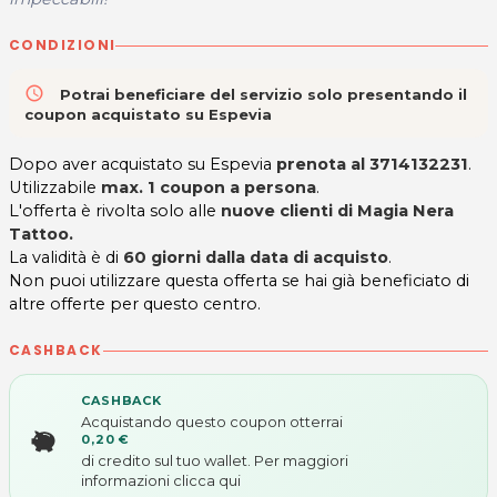
CONDIZIONI
access_time
Potrai beneficiare del servizio solo presentando il
coupon acquistato su Espevia
Dopo aver acquistato su Espevia
prenota al 3714132231
.
Utilizzabile
max. 1 coupon a persona
.
L'offerta è rivolta solo alle
nuove clienti di Magia Nera
Tattoo.
La validità è di
60 giorni dalla data di acquisto
.
Non puoi utilizzare questa offerta se hai già beneficiato di
altre offerte per questo centro.
CASHBACK
CASHBACK
Acquistando questo coupon otterrai
0,20 €
di credito sul tuo wallet. Per maggiori
informazioni
clicca qui