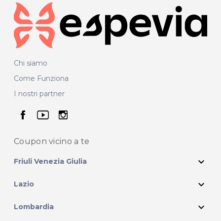
Chi siamo
Come Funziona
I nostri partner
seguici su facebook
seguici su youtube
seguici su instagram
Coupon vicino
a te
expand_more
Friuli Venezia Giulia
expand_more
Lazio
expand_more
Lombardia