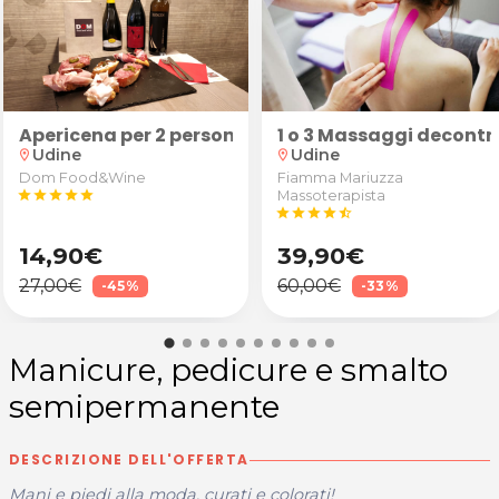
ne
rtoghese
ress Access Bars/Body Process presso Deva Studio a U
Apericena per 2 persone: "Robusto" (calice di vino 
1 o 3 Massaggi decontra
Udine
Udine
location_on
location_on
Dom Food&Wine
Fiamma Mariuzza
star
star
star
star
star
Massoterapista
star
star
star
star
star_half
14,90€
39,90€
27,00€
60,00€
-45%
-33%
Manicure, pedicure e smalto
semipermanente
DESCRIZIONE DELL'OFFERTA
Mani e piedi alla moda, curati e colorati!