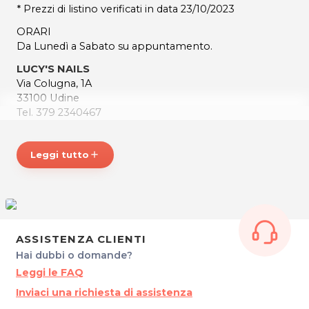
* Prezzi di listino verificati in data 23/10/2023
ORARI
Da Lunedì a Sabato su appuntamento.
LUCY'S NAILS
Via Colugna, 1A
33100 Udine
Tel. 379 2340467
P.IVA 03104910306
Per ulteriori informazioni sull'offerta o sulle modalità di
Leggi tutto
add
acquisto scrivi a
posta@espevia.it
.
ASSISTENZA CLIENTI
Hai dubbi o domande?
Leggi le FAQ
Inviaci una richiesta di assistenza