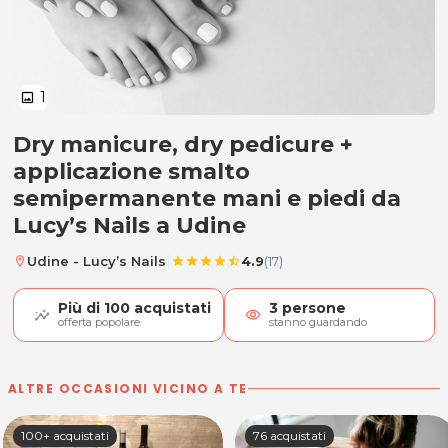
1
image
Dry manicure, dry pedicure +
Manicure, pedicure e smalto se
applicazione smalto
semipermanente mani e piedi da
Lucy’s Nails a Udine
|
Udine - Lucy’s Nails
4.9
(17)
location_on
star
star
star
star
star_half
Più di
100
acquistati
3
persone
visibility
offerta popolare
stanno guardando
ALTRE OCCASIONI VICINO A TE
100+ acquistati
76 acquistati