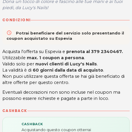
Dona un tocco di colore e fascino alle tue mani e ai tuoi
piedi, da Lucy's Nails!
CONDIZIONI
access_time
Potrai beneficiare del servizio solo presentando il
coupon acquistato su Espevia
Acquista l'offerta su Espevia e
prenota al 379 2340467.
Utilizzabile
max. 1 coupon a persona
.
Valido solo per
nuovi clienti di Lucy's Nails
.
La validità è di
60 giorni dalla data di acquisto
.
Non puoi utilizzare questa offerta se hai già beneficiato di
altre offerte per questo centro.
Eventuali decorazioni non sono incluse nel coupon ma
possono essere richieste e pagate a parte in loco.
CASHBACK
CASHBACK
Acquistando questo coupon otterrai