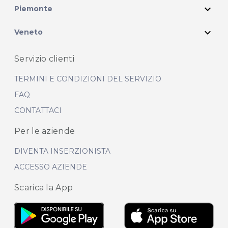
expand_more
Piemonte
expand_more
Veneto
Servizio clienti
TERMINI E CONDIZIONI DEL SERVIZIO
FAQ
CONTATTACI
Per le aziende
DIVENTA INSERZIONISTA
ACCESSO AZIENDE
Scarica la App