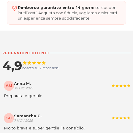
Rimborso garantito entro 14 giorni
sui coupon
inutilizzati. Acquista con fiducia, vogliamo assicurarti
un'esperienza sempre soddisfacente.
RECENSIONI CLIENTI
4,9
star
star
star
star
star_half
basato su 2 recensioni
Anna M.
AM
star
star
star
star
star
30 DIC 2025
Preparata e gentile
Samantha C.
SC
star
star
star
star
star
7 NOV 2025
Molto brava e super gentile, la consiglio!