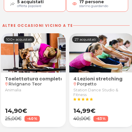
5
acquistati
17
persone
visibility
offerta popolare
stanno guardando
ALTRE OCCASIONI VICINO A TE
100+ acquistati
27 acquistati
4 Lezioni stretching
e Caldaia
Toelettatura completa o bagno per cane fino a 10
Porpetto
Rivignano Teor
location_on
location_on
Station Dance Studio &
Animalia
Fitness
star
star
star
star
star
14,90€
14,99€
25,00€
40,00€
-40%
-63%