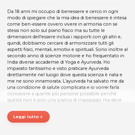
Da 18 anni mi occupo di benessere e cerco in ogni
modo di spiegare che la mia idea di benessere è intesa
come ben-essere ovvero vivere in armonia con se
stessi non solo sul piano fisico ma su tutte le
dimensioni dell’essere inclusi i rapporti con gli altri e,
quindi, dobbiamo cercare di armonizzare tutti gli
aspetti fisici, mentali, emotivi e spirituali. Sono inoltre al
secondo anno di scienze motorie e ho frequentato in
India diverse accademie di Yoga e Ayurveda. Ho
imparato tantissimo e visto praticare Ayurveda
direttamente nel luogo dove questa scienza è nata e
me ne sono innamorata. L’ayurveda ha salvato me da
una condizione di salute complicata e io vorrei farla
conoscere a quante più persone possibile perchè
questa non è solo una pratica di massaggio ma deve
diventare uno stile di vita in quanto, il significato di
Ayurveda è scienza della vita.
Leggi tutto
add
Mi chiamo Francesca Zampieri e sono un operatore
olistico. Come dicevo molti anni fa ho attraversato un