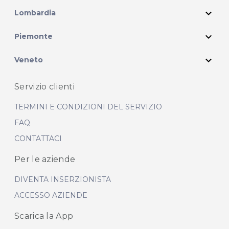
expand_more
Lombardia
expand_more
Piemonte
expand_more
Veneto
Servizio clienti
TERMINI E CONDIZIONI DEL SERVIZIO
FAQ
CONTATTACI
Per le aziende
DIVENTA INSERZIONISTA
ACCESSO AZIENDE
Scarica la App