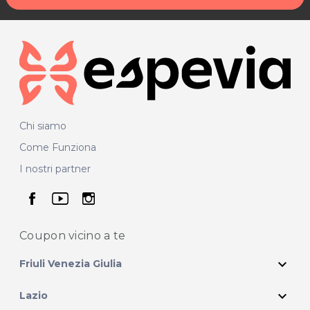
Chi siamo
Come Funziona
I nostri partner
seguici su facebook
seguici su youtube
seguici su instagram
Coupon vicino
a te
expand_more
Friuli Venezia Giulia
expand_more
Lazio