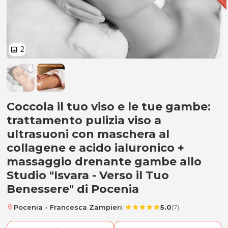
2
image
Pulizia viso a ultrasuoni + mass
Coccola il tuo viso e le tue gambe:
trattamento pulizia viso a
ultrasuoni con maschera al
collagene e acido ialuronico +
massaggio drenante gambe allo
Studio "Isvara - Verso il Tuo
Benessere" di Pocenia
|
Pocenia - Francesca Zampieri
5.0
(7)
location_on
star
star
star
star
star