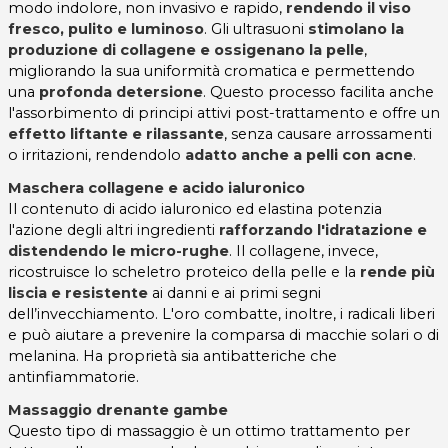
modo indolore, non invasivo e rapido,
rendendo il viso
fresco, pulito e luminoso
. Gli ultrasuoni
stimolano la
produzione di collagene e ossigenano la pelle
,
migliorando la sua uniformità cromatica e permettendo
una
profonda detersione
. Questo processo facilita anche
l'assorbimento di principi attivi post-trattamento e offre un
effetto liftante e rilassante
, senza causare arrossamenti
o irritazioni, rendendolo
adatto anche a pelli con acne
.
Maschera collagene e acido ialuronico
Il contenuto di acido ialuronico ed elastina potenzia
l'azione degli altri ingredienti
rafforzando l'idratazione e
distendendo le micro-rughe
. Il collagene, invece,
ricostruisce lo scheletro proteico della pelle e la
rende più
liscia e resistente
ai danni e ai primi segni
dell’invecchiamento. L'oro combatte, inoltre, i radicali liberi
e può aiutare a prevenire la comparsa di macchie solari o di
melanina. Ha proprietà sia antibatteriche che
antinfiammatorie.
Massaggio drenante gambe
Questo tipo di massaggio è un ottimo trattamento per