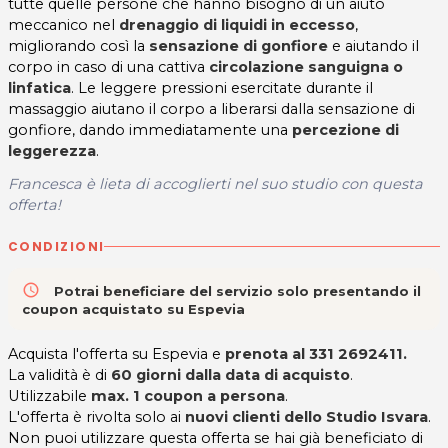
tutte quelle persone che hanno bisogno di un aiuto
meccanico nel
drenaggio di liquidi in eccesso
,
migliorando così la
sensazione di gonfiore
e aiutando il
corpo in caso di una cattiva
circolazione sanguigna o
linfatica
. Le leggere pressioni esercitate durante il
massaggio aiutano il corpo a liberarsi dalla sensazione di
gonfiore, dando immediatamente una
percezione di
leggerezza
.
Francesca è lieta di accoglierti
nel suo studio
con questa
offerta!
CONDIZIONI
access_time
Potrai beneficiare del servizio solo presentando il
coupon acquistato su Espevia
Acquista l'offerta su Espevia e
prenota al 331 2692411.
La validità è di
60 giorni
dalla data di acquisto
.
Utilizzabile
max. 1 coupon a persona
.
L'offerta è rivolta solo ai
nuovi clienti dello Studio Isvara
.
Non puoi utilizzare questa offerta se hai già beneficiato di