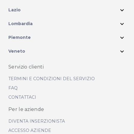
expand_more
Lazio
expand_more
Lombardia
expand_more
Piemonte
expand_more
Veneto
Servizio clienti
TERMINI E CONDIZIONI DEL SERVIZIO
FAQ
CONTATTACI
Per le aziende
DIVENTA INSERZIONISTA
ACCESSO AZIENDE