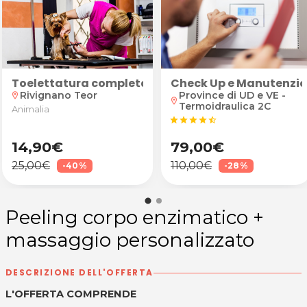
e Caldaia
Toelettatura completa o bagno per cane fino a 10
Check Up e Manutenzi
Rivignano Teor
Province di UD e VE -
location_on
location_on
Termoidraulica 2C
Animalia
star
star
star
star
star_half
14,90€
79,00€
25,00€
110,00€
-40%
-28%
Peeling corpo enzimatico +
massaggio personalizzato
DESCRIZIONE DELL'OFFERTA
L'OFFERTA COMPRENDE