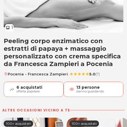
1
image
Peeling corpo enzimatico con
Peeling corpo enzimatico + mass
estratti di papaya + massaggio
personalizzato con crema specifica
da Francesca Zampieri a Pocenia
|
Pocenia - Francesca Zampieri
5.0
(7)
location_on
star
star
star
star
star
6
acquistati
13
persone
visibility
offerta popolare
stanno guardando
ALTRE OCCASIONI VICINO A TE
100+ acquistati
100+ acquistati