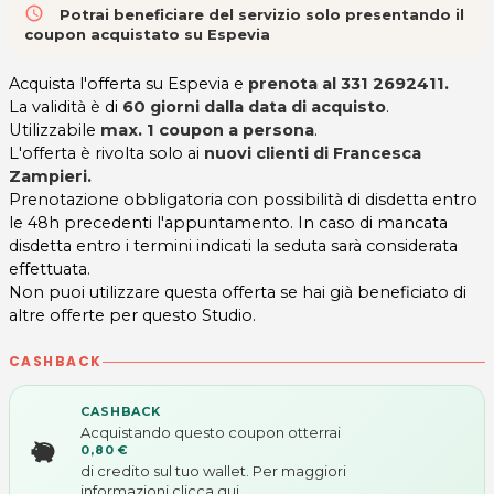
access_time
Potrai beneficiare del servizio solo presentando il
coupon acquistato su Espevia
Acquista l'offerta su Espevia e
prenota al 331 2692411.
La validità è di
60 giorni
dalla data di acquisto
.
Utilizzabile
max. 1 coupon a persona
.
L'offerta è rivolta solo ai
nuovi clienti di
Francesca
Zampieri.
Prenotazione obbligatoria con possibilità di disdetta entro
le 48h precedenti l'appuntamento. In caso di mancata
disdetta entro i termini indicati la seduta sarà considerata
effettuata.
Non puoi utilizzare questa offerta se hai già beneficiato di
altre offerte per questo Studio.
CASHBACK
CASHBACK
Acquistando questo coupon otterrai
0,80 €
di credito sul tuo wallet. Per maggiori
informazioni
clicca qui