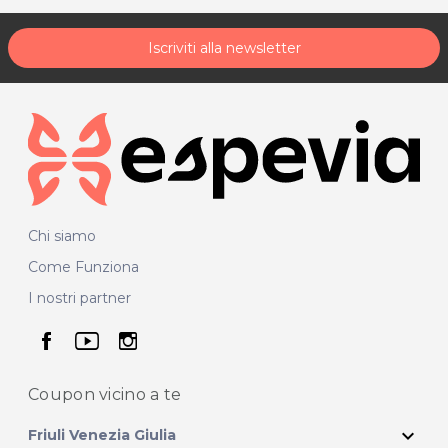
Iscriviti alla newsletter
Chi siamo
Come Funziona
I nostri partner
seguici su facebook
seguici su youtube
seguici su instagram
Coupon vicino
a te
expand_more
Friuli Venezia Giulia