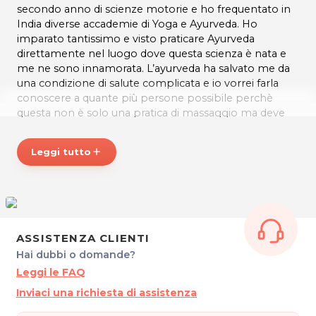
secondo anno di scienze motorie e ho frequentato in
India diverse accademie di Yoga e Ayurveda. Ho
imparato tantissimo e visto praticare Ayurveda
direttamente nel luogo dove questa scienza è nata e
me ne sono innamorata. L’ayurveda ha salvato me da
una condizione di salute complicata e io vorrei farla
conoscere a quante più persone possibile perchè
questa non è solo una pratica di massaggio ma deve
diventare uno stile di vita in quanto, il significato di
Ayurveda è scienza della vita.
Leggi tutto
add
Mi chiamo Francesca Zampieri e sono un operatore
olistico. Come dicevo molti anni fa ho attraversato un
periodo di grande crisi personale, ed è stato quello il
momento in cui ho compreso che la vita che avevo
vissuto fino a quel momento non mi apparteneva più.
ASSISTENZA CLIENTI
Ho iniziato come paziente, e mi sono appassionata
Hai dubbi o domande?
subito a questa tecnica grazie ai risultati immediati che
ho sperimentato: in poco tempo ho trasformato
Leggi le FAQ
completamente la mia vita e ho iniziato ad aiutare le
Inviaci una richiesta di assistenza
altre persone a fare lo stesso attraverso i trattamenti..