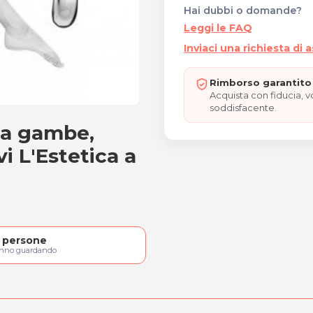
Hai dubbi o domande?
Leggi le FAQ
Inviaci una richiesta di 
Rimborso garantito 
Acquista con fiducia, 
soddisfacente.
 a gambe,
uine e ascelle
vi L'Estetica a
persone
anno guardando