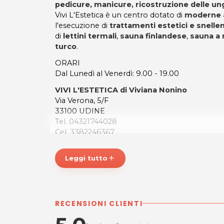
pedicure, manicure, ricostruzione delle un
Vivi L'Estetica è un centro dotato di
moderne 
l'esecuzione di
trattamenti estetici e snellen
di
lettini termali
,
sauna finlandese
,
sauna a 
turco
.
ORARI
Dal Lunedì al Venerdì: 9.00 - 19.00
VIVI L'ESTETICA di Viviana Nonino
Via Verona, 5/F
33100 UDINE
Tel. 04321744028
Cel. 3382246367
P.IVA 02758790303
Leggi tutto
add
Per ulteriori informazioni sull'offerta o sulle mo
posta@espevia.it
.
RECENSIONI CLIENTI