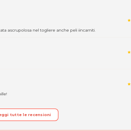
star
ata ascrupolosa nel togliere anche peli iincarniti.
star
star
lle!
eggi tutte le recensioni