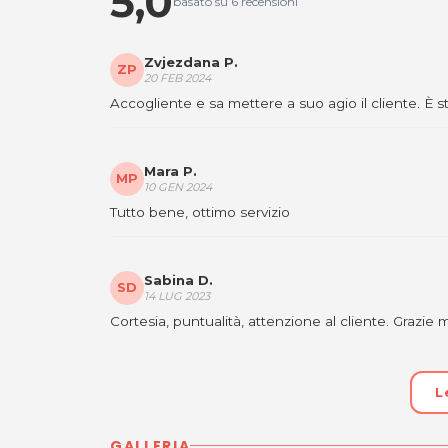
5,0
basato su 6 recensioni
Zvjezdana P.
ZP
20 FEB 2024
Accogliente e sa mettere a suo agio il cliente. È st
Mara P.
MP
10 GEN 2024
Tutto bene, ottimo servizio
Sabina D.
SD
14 LUG 2023
Cortesia, puntualità, attenzione al cliente. Grazie mi
L
GALLERIA