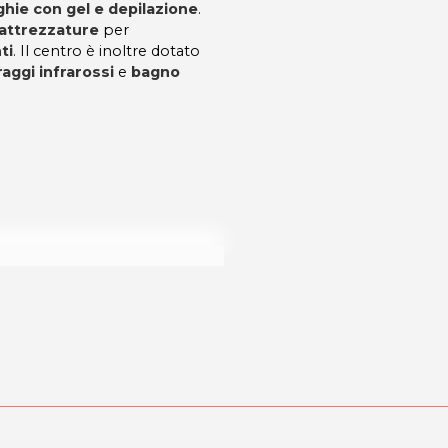
ghie con gel e depilazione
.
attrezzature
per
ti
. Il centro è inoltre dotato
raggi infrarossi
e
bagno
dalità di acquisto scrivi a