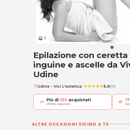
1
image
Epilazione con ceretta
Ceretta gambe, ing
inguine e ascelle da Vi
Udine
|
Udine - Vivi L'estetica
5.0
(15)
location_on
star
star
star
star
star
Più di
100
acquistati
17
visibility
offerta popolare
st
ALTRE OCCASIONI VICINO A TE