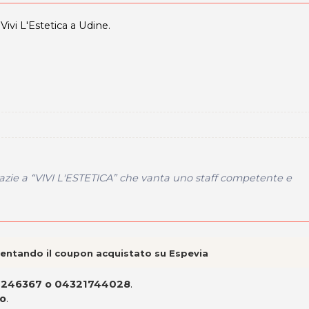
Vivi L'Estetica a Udine.
grazie a “VIVI L'ESTETICA” che vanta uno staff competente e
esentando il coupon acquistato su Espevia
82246367 o 04321744028
.
to
.