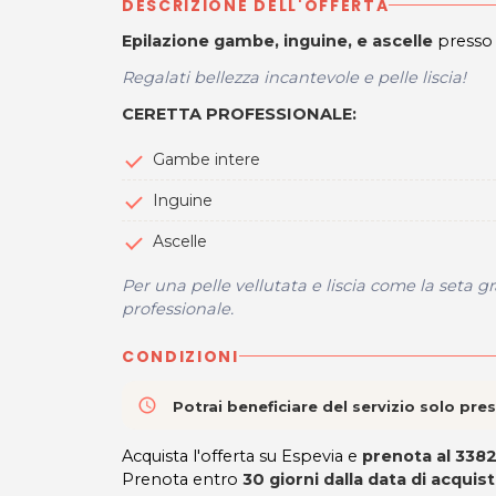
DESCRIZIONE DELL'OFFERTA
Epilazione gambe, inguine, e ascelle
presso 
Regalati bellezza incantevole e pelle liscia!
CERETTA PROFESSIONALE:
Gambe intere
Inguine
Ascelle
Per una pelle vellutata e liscia come la seta 
professionale.
CONDIZIONI
access_time
Potrai beneficiare del servizio solo pr
Acquista l'offerta su Espevia e
prenota al 33
Prenota entro
30 giorni dalla data di acquis