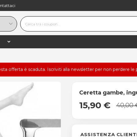
ntattaci
esta offerta è scaduta.
Iscriviti alla newsletter
per non perdere le 
Ceretta gambe, ingu
15,90 €
40,00 
ASSISTENZA CLIENT