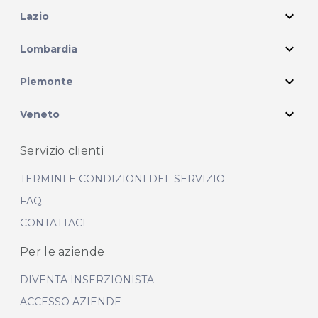
expand_more
Lazio
expand_more
Lombardia
expand_more
Piemonte
expand_more
Veneto
Servizio clienti
TERMINI E CONDIZIONI DEL SERVIZIO
FAQ
CONTATTACI
Per le aziende
DIVENTA INSERZIONISTA
ACCESSO AZIENDE