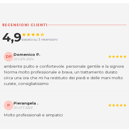
RECENSIONI CLIENTI
4,9
star
star
star
star
star_half
basato su 3 recensioni
Domenico P.
DP
star
star
star
star
star
25 GEN 2024
ambiente pulito e confortevole. personale gentile e la signora
Norma molto professionale e brava, un trattamento durato
circa una ora che mi ha restituito dei piedi e delle mani molto
curate, consigliatissimo
Pierangela .
P
star
star
star
star
star
20 OTT 2023
Molto professionali e simpatici