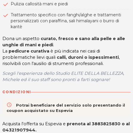
Pulizia callosità mani e piedi
Trattamento specifico con fanghi/alghe e trattamenti
personalizzati con paraffina, sali himalayani o burro di
karitè
Dona un aspetto
curato, fresco e sano alla pelle e alle
unghie di mani e piedi
.
La
pedicure curativa
è più indicata nei casi di
problematiche lievi quali
calli, duroni o ispessimenti
,
risolvibili con l'ausilio di strumenti professionali.
Scegli l'esperienza dello
Studio ELITE DELLA BELLEZZA,
Michele ed il suo staff sono pronti a farti sognare!
CONDIZIONI
access_time
Potrai beneficiare del servizio solo presentando il
coupon acquistato su Espevia
Acquista l'offerta su Espevia e
prenota al 3883825830 o al
04321907944
.