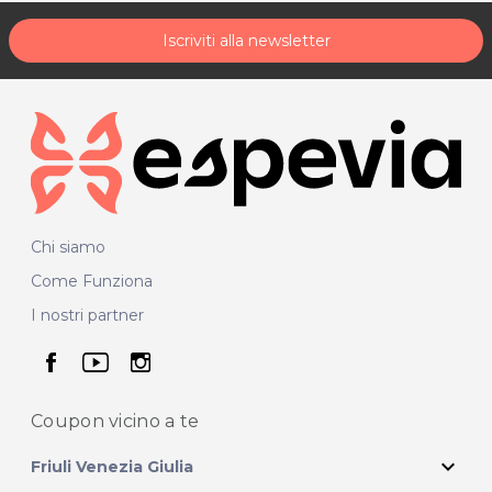
Iscriviti alla newsletter
Chi siamo
Come Funziona
I nostri partner
seguici su facebook
seguici su youtube
seguici su instagram
Coupon vicino
a te
expand_more
Friuli Venezia Giulia