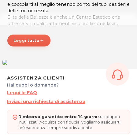
e coccolarti al meglio tenendo conto dei tuoi desideri e
delle tue necessità.
Elite della Bellezza è anche un Centro Estetico che
offre servizi quali trattamenti viso, epilazione laser,
epilazione con ceretta, manicure/pedicure e altro.
*Prezzi di listino verificati in data 07/08/2020
Leggi tutto
add
ORARI
Lunedì, Martedì, Mercoledì e Giovedì: 10.00 / 18.00
Venerdì: 12.00 / 20.00
ELITE DELLA BELLEZZA
ASSISTENZA CLIENTI
Piazza San Cristoforo, 6
Hai dubbi o domande?
33100 Udine
Cel. 388 3825830
Leggi le FAQ
Tel. 0432 1907944
Inviaci una richiesta di assistenza
P.IVA 02924820307
Per ulteriori informazioni sull'offerta o sulle modalità di
Rimborso garantito entro 14 giorni
sui coupon
acquisto scrivi a
posta@espevia.it
.
inutilizzati. Acquista con fiducia, vogliamo assicurarti
un'esperienza sempre soddisfacente.