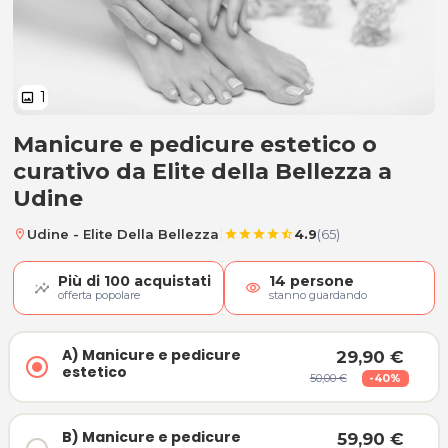
1
image
Manicure e pedicure estetico o
A) Manicure e pedicure estetico
curativo da Elite della Bellezza a
Udine
|
Udine - Elite Della Bellezza
4.9
(65)
location_on
star
star
star
star
star_half
Più di
100
acquistati
14
persone
visibility
offerta popolare
stanno guardando
A) Manicure e pedicure
29,90 €
estetico
50,00 €
-40%
B) Manicure e pedicure
59,90 €