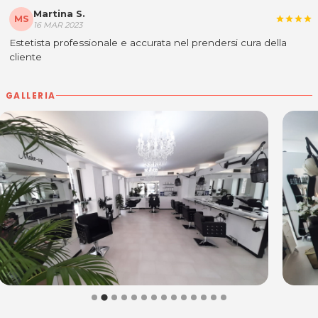
Martina S.
MS
star
star
star
star
16 MAR 2023
Estetista professionale e accurata nel prendersi cura della
cliente
GALLERIA