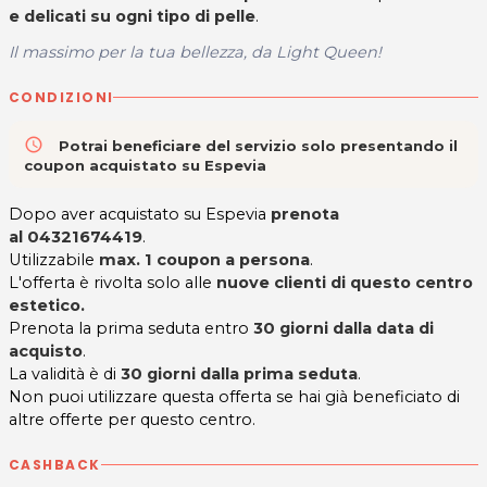
e delicati su ogni tipo di pelle
.
Il massimo per la tua bellezza, da Light Queen!
CONDIZIONI
access_time
Potrai beneficiare del servizio solo presentando il
coupon acquistato su Espevia
Dopo aver acquistato su Espevia
prenota
al 04321674419
.
Utilizzabile
max. 1 coupon a persona
.
L'offerta è rivolta solo alle
nuove clienti di questo centro
estetico.
Prenota la prima seduta entro
30 giorni dalla data di
acquisto
.
La validità è di
30 giorni dalla prima seduta
.
Non puoi utilizzare questa offerta se hai già beneficiato di
altre offerte per questo centro.
CASHBACK