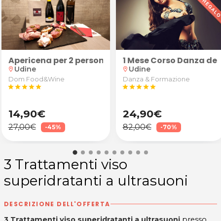
 e piega moda
Apericena per 2 persone: "Robusto" (calice di vino 
1 Mese Corso Danza del
Udine
Udine
location_on
location_on
Dom Food&Wine
Danza & Formazione
star
star
star
star
star
star
star
star
star
star
14,90€
24,90€
27,00€
82,00€
-45%
-70%
3 Trattamenti viso
superidratanti a ultrasuoni
DESCRIZIONE DELL'OFFERTA
3 Trattamenti viso superidratanti a ultrasuoni
presso