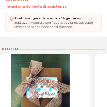
LIGHT QUEEN
Inviaci una richiesta di assistenza
Via Aquileia, 11/2 (Galleria Ariston)
33100 Udine
P.IVA 02695800306
Rimborso garantito entro 14 giorni
sui coupon
Tel. 04321674419
inutilizzati. Acquista con fiducia, vogliamo assicurarti
un'esperienza sempre soddisfacente.
Per ulteriori informazioni sull'offerta o sulle
modalità di acquisto scrivi a
posta@espevia.it
GALLERIA