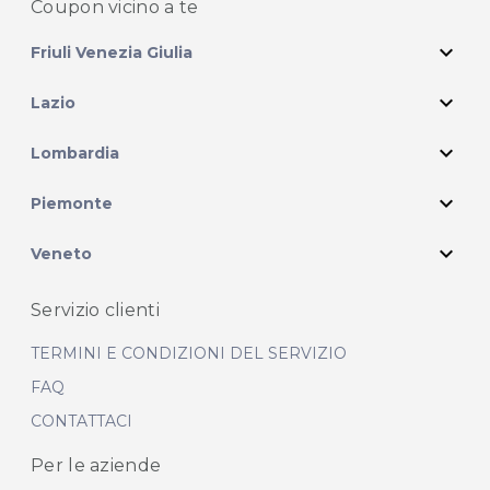
Coupon vicino
a te
expand_more
Friuli Venezia Giulia
expand_more
Lazio
expand_more
Lombardia
expand_more
Piemonte
expand_more
Veneto
Servizio clienti
TERMINI E CONDIZIONI DEL SERVIZIO
FAQ
CONTATTACI
Per le aziende