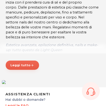
inizia con il prendersi cura di sé e del proprio
corpo. Dalle prestazioni di estetica più classiche come
manicure, pedicure, depilazione, fino a trattamenti
specifici e personalizzati per viso e corpo. Nel
settore nails del nostro centro ci dedichiamo alla
bellezza delle vostre mani. Regalatevi momenti di
pace e di puro benessere per esaltare la vostra
bellezza sia interiore che esteriore.
Estetica avanzata, epilazione definitiva, nails e make-
up: tutto questo da Light Queen
ORARI
Lunedì: 14:00 – 18:00
Leggi tutto
add
Martedì: 9:30 – 18:00
Mercoledì: 12:00 – 20:00
Dal Giovedì al Venerdì: 9.30 – 18.00
Sabato: 9.30 – 13.00
Domenica: chiuso
Su appuntamento
ASSISTENZA CLIENTI
Hai dubbi o domande?
* Prezzi di listino verificati in data 08/10/2019
Leggi le FAQ