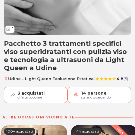
1
image
Pacchetto 3 trattamenti specifici
3 Trattamenti viso superidratanti
viso superidratanti con pulizia viso
e tecnologia a ultrasuoni da Light
Queen a Udine
|
Udine - Light Queen Evoluzione Estetica
4.8
(5)
location_on
star
star
star
star
star_half
3
acquistati
14
persone
visibility
offerta popolare
stanno guardando
ALTRE OCCASIONI VICINO A TE
100+ acquistati
44 acquistati