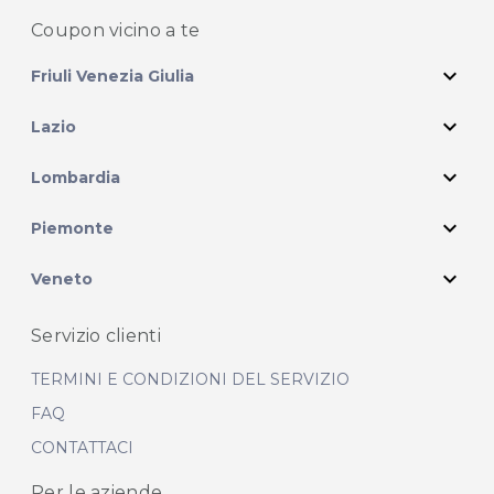
Coupon vicino
a te
expand_more
Friuli Venezia Giulia
expand_more
Lazio
expand_more
Lombardia
expand_more
Piemonte
expand_more
Veneto
Servizio clienti
TERMINI E CONDIZIONI DEL SERVIZIO
FAQ
CONTATTACI
Per le aziende