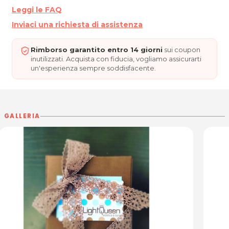
Leggi le FAQ
LIGHT QUEEN
Inviaci una richiesta di assistenza
Via Aquileia, 11/2 (Galleria Ariston)
33100 Udine
P.IVA 02695800306
Rimborso garantito entro 14 giorni
sui coupon
Tel. 04321674419
inutilizzati. Acquista con fiducia, vogliamo assicurarti
un'esperienza sempre soddisfacente.
Per ulteriori informazioni sull'offerta o sulle
modalità di acquisto scrivi a
posta@espevia.it
GALLERIA