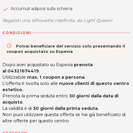
Accumuli adiposi sulla schiena
Regalati una silhouette ridefinita, da Light Queen!
CONDIZIONI
access_time
Potrai beneficiare del servizio solo presentando il
coupon acquistato su Espevia
Dopo aver acquistato su Espevia
prenota
al 04321674419
.
Utilizzabile
max. 1 coupon a persona
.
L'offerta è rivolta solo alle
nuove clienti di questo centro
estetico.
Prenota la prima seduta entro
30 giorni dalla data di
acquisto
.
La validità è di
30 giorni dalla prima seduta
.
Non puoi utilizzare questa offerta se hai già beneficiato di
altre offerte per questo centro.