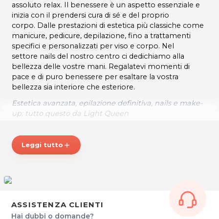
assoluto relax. Il benessere è un aspetto essenziale e
inizia con il prendersi cura di sé e del proprio
corpo. Dalle prestazioni di estetica più classiche come
manicure, pedicure, depilazione, fino a trattamenti
specifici e personalizzati per viso e corpo. Nel
settore nails del nostro centro ci dedichiamo alla
bellezza delle vostre mani. Regalatevi momenti di
pace e di puro benessere per esaltare la vostra
bellezza sia interiore che esteriore.
Estetica avanzata, epilazione definitiva, nails e make-
up: tutto questo da Light Queen
ORARI
Lunedì: 14:00 – 18:00
Leggi tutto
add
Martedì: 9:30 – 18:00
Mercoledì: 12:00 – 20:00
Dal Giovedì al Venerdì: 9.30 – 18.00
Sabato: 9.30 – 13.00
Domenica: chiuso
Su appuntamento
ASSISTENZA CLIENTI
Hai dubbi o domande?
* Prezzi di listino verificati in data 08/10/2019