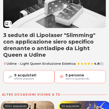
1
image
3 sedute di Lipolaser "Slimming"
3 sedute di Lipolaser "Slimming" a
con applicazione siero specifico
drenante o antiadipe da Light
Queen a Udine
|
Udine - Light Queen Evoluzione Estetica
4.8
(5)
location_on
star
star
star
star
star_half
9
acquistati
5
persone
visibility
offerta popolare
stanno guardando
ALTRE OCCASIONI VICINO A TE
100+ acquistati
32 acquistati