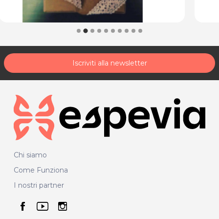
Iscriviti alla newsletter
Chi siamo
Come Funziona
I nostri partner
seguici su facebook
seguici su youtube
seguici su instagram