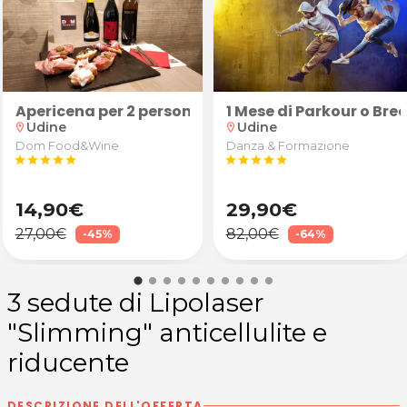
 2 persone
Apericena per 2 persone: "Robusto" (calice di vino 
1 Mese di Parkour o Br
Udine
Udine
location_on
location_on
Dom Food&Wine
Danza & Formazione
star
star
star
star
star
star
star
star
star
star
14,90€
29,90€
27,00€
82,00€
-45%
-64%
3 sedute di Lipolaser
"Slimming" anticellulite e
riducente
DESCRIZIONE DELL'OFFERTA