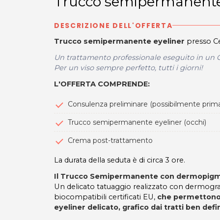
Trucco semipermanente
DESCRIZIONE DELL'OFFERTA
Trucco semipermanente eyeliner
presso Ce
Un trattamento professionale eseguito in un C
Per un viso sempre perfetto, tutti i giorni!
L'OFFERTA COMPRENDE:
Consulenza preliminare (possibilmente prima
Trucco semipermanente eyeliner (occhi)
Crema post-trattamento
La durata della seduta è di circa 3 ore.
Il Trucco Semipermanente con dermopig
Un delicato tatuaggio realizzato con dermogra
biocompatibili certificati EU,
che permettono di
eyeliner delicato, grafico dai tratti ben def