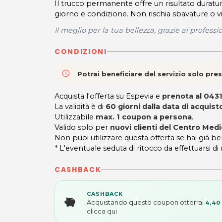
Il trucco permanente offre un risultato durat
giorno e condizione. Non rischia sbavature o vir
Il meglio per la tua bellezza, grazie ai profess
CONDIZIONI
access_time
Potrai beneficiare del servizio solo pr
Acquista l'offerta su Espevia e
prenota al
0431
La validità è di
60 giorni dal
la data di acquist
Utilizzabile
max. 1 coupon a persona
.
Valido solo per
nuovi clienti del Centro Med
Non puoi utilizzare questa offerta se hai già be
* L'eventuale seduta di ritocco da effettuarsi di
CASHBACK
CASHBACK
Acquistando questo coupon otterrai
4,40
clicca qui