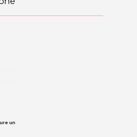
ione
pure un