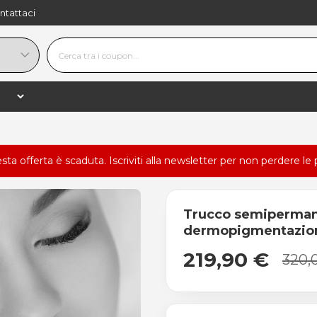
ntattaci
esta offerta è scaduta.
Iscriviti alla newsletter
per non perdere le 
Trucco semiperman
dermopigmentazio
219,90 €
320,