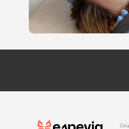
Alte competenze e organizzazione snella, sicuro
ORARI
Dal Lunedì al Venerdì: 9.00 - 12.00 / 14.00 - 19.
CENTRO MEDICO ESTETICO DR. SALEMI - Se
Via della Pertica, 1
33053 Latisana - Loc. Pertegada (UD)
Tel. 0431558161 (Estetica)
Tel. 3291673555 (Studio dentistico)
CENTRO MEDICO ESTETICO DR. SALEMI - S
V.le Grigoletti, 72/D
33170 Pordenone
Tel. 3291673555 (Studio dentistico)
Per ulteriori informazioni sull'offerta o sulle mo
a
posta@espevia.it
.
Cou