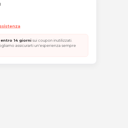
I
assistenza
entro 14 giorni
sui coupon inutilizzati.
vogliamo assicurarti un'esperienza sempre
opigmentazione