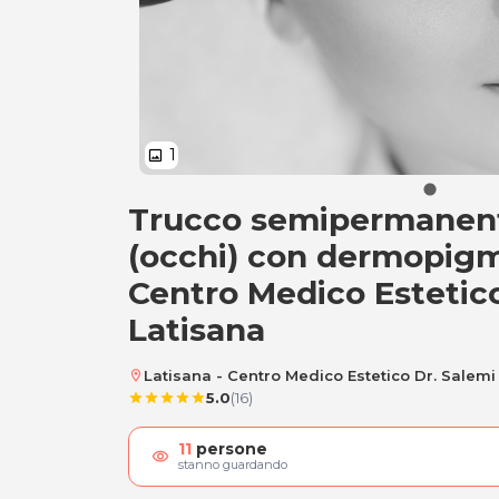
1
image
Trucco semipermanent
Trucco semiperma
(occhi) con dermopigm
Centro Medico Estetic
Latisana
Latisana - Centro Medico Estetico Dr. Salemi
location_on
5.0
(16)
star
star
star
star
star
11
persone
visibility
stanno guardando