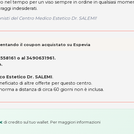
uro nel tempo per un viso sempre in ordine in qualsiasi mome
aggi indesiderati.
ionisti del Centro Medico Estetico Dr. SALEMI!
esentando il coupon acquistato su Espevia
558161 o al 3490631961.
o
.
ico Estetico Dr. SALEMI
.
neficiato di altre offerte per questo centro.
 norma a distanza di circa 60 giorni non è inclusa.
di credito sul tuo wallet. Per maggiori informazioni
 €