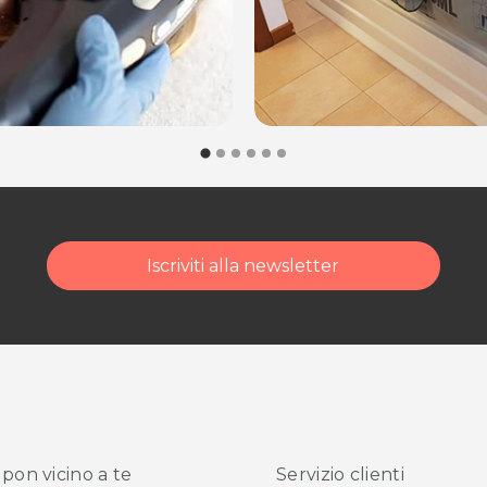
 il risultato!
00
de di Pertegada (UD)
ede di Pordenone
Iscriviti alla newsletter
dalità di acquisto scrivi
pon vicino
a te
Servizio clienti