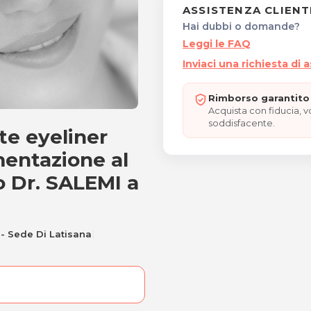
ASSISTENZA CLIENT
Hai dubbi o domande?
Leggi le FAQ
Inviaci una richiesta di 
Rimborso garantito 
Acquista con fiducia, 
soddisfacente.
e eyeliner
nente eyeliner con derm
entazione al
o Dr. SALEMI a
|
 - Sede Di Latisana