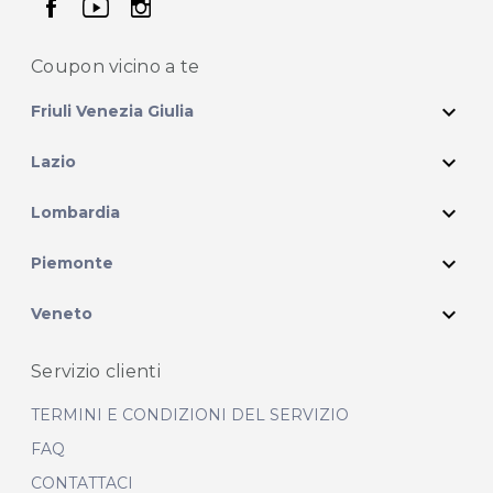
seguici su facebook
seguici su youtube
seguici su instagram
Coupon vicino
a te
expand_more
Friuli Venezia Giulia
expand_more
Lazio
expand_more
Lombardia
expand_more
Piemonte
expand_more
Veneto
Servizio clienti
TERMINI E CONDIZIONI DEL SERVIZIO
FAQ
CONTATTACI