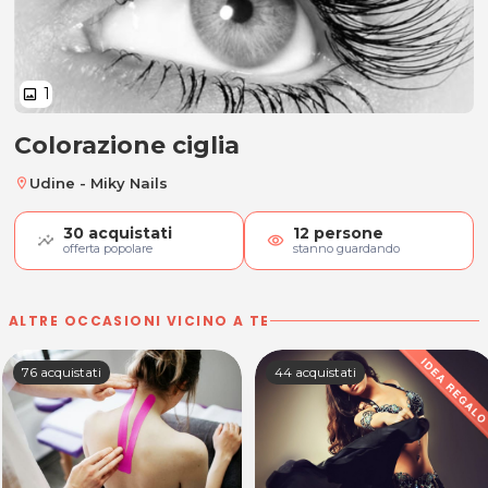
1
image
Colorazione ciglia
Colorazione ciglia
Udine - Miky Nails
location_on
30
acquistati
12
persone
visibility
offerta popolare
stanno guardando
ALTRE OCCASIONI VICINO A TE
76 acquistati
44 acquistati