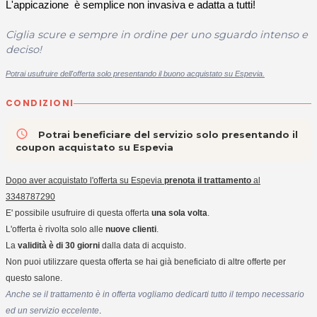
L'appicazione è semplice non invasiva e adatta a tutti!
Ciglia scure e sempre in ordine per uno sguardo intenso e
deciso!
Potrai usufruire dell'offerta solo presentando il buono acquistato su Espevia.
CONDIZIONI
access_time
Potrai beneficiare del servizio solo presentando il
coupon acquistato su Espevia
Dopo aver acquistato l'offerta su Espevia
prenota il trattamento
al
3348787290
E' possibile usufruire di questa offerta
una sola volta
.
L'offerta è rivolta solo alle
nuove clienti
.
La
validità è di 30 giorni
dalla data di acquisto.
Non puoi utilizzare questa offerta se hai già beneficiato di altre offerte per
questo salone.
Anche se il trattamento è in offerta vogliamo dedicarti tutto il tempo necessario
ed un servizio eccelente
.