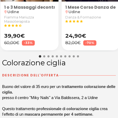
poo da Elite della Bellezza a Udine
kdance
1 o 3 Massaggi decontratturanti/sportivi schiena, 
1 Mese Corso Danza del
Udine
Udine
location_on
location_on
Fiamma Mariuzza
Danza & Formazione
Massoterapista
star
star
star
star
star
star
star
star
star
star_half
39,90€
24,90€
60,00€
82,00€
-33%
-70%
Colorazione ciglia
DESCRIZIONE DELL'OFFERTA
Buono del valore di 35 euro per un
trattamento colorazione delle
ciglia.
presso il centro "Miky Nails" a Via Baldissera, 2 a Udine
Questo trattamento
professionale
di
colorazione ciglia
crea
l'effetto di un
mascara permanente per 4 settimane
.