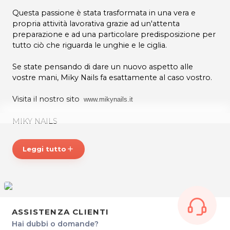
Questa passione è stata trasformata in una vera e
propria attività lavorativa grazie ad un'attenta
preparazione e ad una particolare predisposizione per
tutto ciò che riguarda le unghie e le ciglia.
Se state pensando di dare un nuovo aspetto alle
vostre mani, Miky Nails fa esattamente al caso vostro.
Visita il nostro sito
www.mikynails.it
MIKY NAILS
Via Baldissera, 2
33100 Udine
Leggi tutto
add
P.IVA 02252280306
Cell. 3348787290
Per ulteriori informazioni sull'offerta o sulle
modalità di acquisto scrivi a
posta@espevia.it
ASSISTENZA CLIENTI
Hai dubbi o domande?