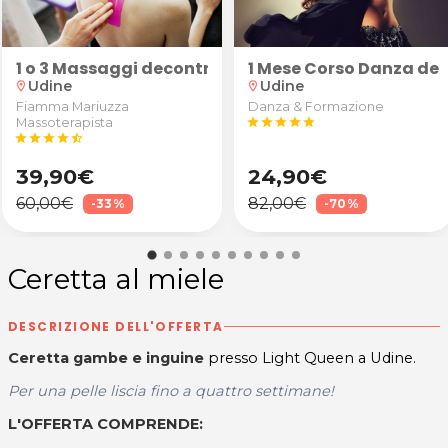
kdance
1 o 3 Massaggi decontratturanti/sportivi schiena, 
1 Mese Corso Danza del
Udine
Udine
location_on
location_on
Fiamma Mariuzza
Danza & Formazione
Massoterapista
star
star
star
star
star
star
star
star
star
star_half
39,90€
24,90€
60,00€
82,00€
-33%
-70%
Ceretta al miele
DESCRIZIONE DELL'OFFERTA
Ceretta gambe e inguine
presso Light Queen a Udine.
Per una pelle liscia fino a quattro settimane!
L'OFFERTA COMPRENDE: