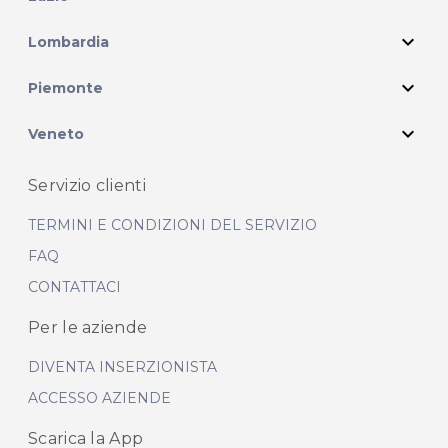
expand_more
Lombardia
expand_more
Piemonte
expand_more
Veneto
Servizio clienti
TERMINI E CONDIZIONI DEL SERVIZIO
FAQ
CONTATTACI
Per le aziende
DIVENTA INSERZIONISTA
ACCESSO AZIENDE
Scarica la App