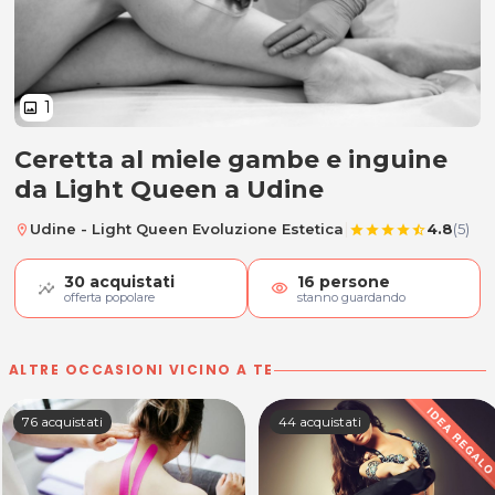
1
image
Ceretta al miele gambe e inguine
Ceretta al miele
da Light Queen a Udine
|
Udine - Light Queen Evoluzione Estetica
4.8
(5)
location_on
star
star
star
star
star_half
30
acquistati
16
persone
visibility
offerta popolare
stanno guardando
ALTRE OCCASIONI VICINO A TE
76 acquistati
44 acquistati