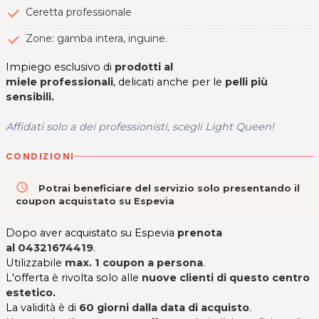
Ceretta professionale
Zone: gamba intera, inguine.
Impiego esclusivo di
prodotti al
miele professionali
, delicati anche per le
pelli più
sensibili.
Affidati solo a dei professionisti, scegli Light Queen!
CONDIZIONI
access_time
Potrai beneficiare del servizio solo presentando il
coupon acquistato su Espevia
Dopo aver acquistato su Espevia
prenota
al 04321674419
.
Utilizzabile
max. 1 coupon a persona
.
L'offerta è rivolta solo alle
nuove clienti di questo centro
estetico.
La validità è di
60 giorni dalla data di acquisto
.