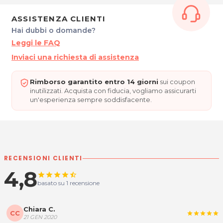
Domenica: chiuso
Su appuntamento
ASSISTENZA CLIENTI
Hai dubbi o domande?
* Prezzi di listino verificati in data 08/10/2019
Leggi le FAQ
LIGHT QUEEN
Inviaci una richiesta di assistenza
Via Aquileia, 11/2 (Galleria Ariston)
33100 Udine
P.IVA 02695800306
Rimborso garantito entro 14 giorni
sui coupon
Tel. 04321674419
inutilizzati. Acquista con fiducia, vogliamo assicurarti
un'esperienza sempre soddisfacente.
Per ulteriori informazioni sull'offerta o sulle
modalità di acquisto scrivi a
posta@espevia.it
RECENSIONI CLIENTI
4,8
star
star
star
star
star_half
basato su 1 recensione
Chiara C.
CC
star
star
star
star
star
21 GEN 2020