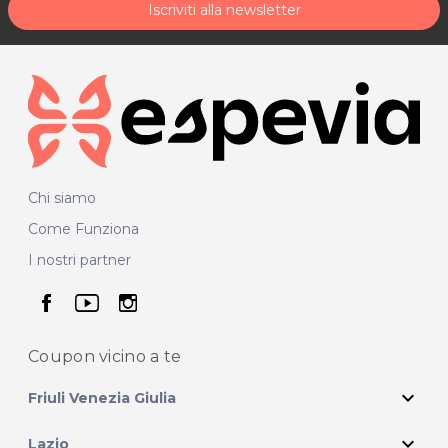
Iscriviti alla newsletter
Chi siamo
Come Funziona
I nostri partner
seguici su facebook
seguici su youtube
seguici su instagram
Coupon vicino
a te
expand_more
Friuli Venezia Giulia
expand_more
Lazio