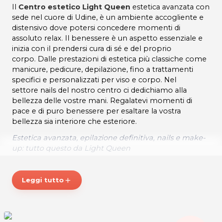
Il
Centro estetico Light Queen
estetica avanzata con
sede nel cuore di Udine, è un ambiente accogliente e
distensivo dove potersi concedere momenti di
assoluto relax. Il benessere è un aspetto essenziale e
inizia con il prendersi cura di sé e del proprio
corpo. Dalle prestazioni di estetica più classiche come
manicure, pedicure, depilazione, fino a trattamenti
specifici e personalizzati per viso e corpo. Nel
settore nails del nostro centro ci dedichiamo alla
bellezza delle vostre mani. Regalatevi momenti di
pace e di puro benessere per esaltare la vostra
bellezza sia interiore che esteriore.
Estetica avanzata, epilazione definitiva, nails e make-
up: tutto questo da Light Queen
ORARI
Lunedì: 14:00 – 18:00
Leggi tutto
add
Martedì: 9:30 – 18:00
Mercoledì: 12:00 – 20:00
Dal Giovedì al Venerdì: 9.30 – 18.00
Sabato: 9.30 – 13.00