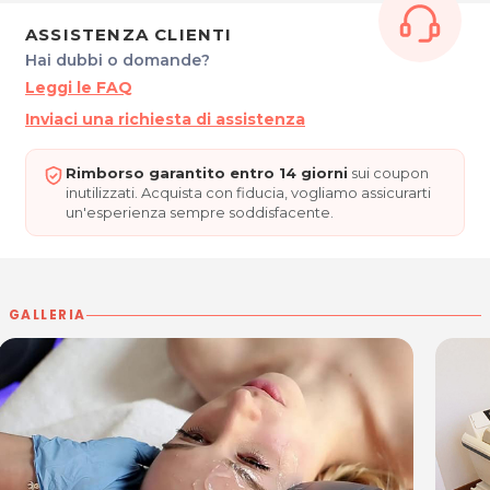
Cura della cellulite o adiposità localizzate
ASSISTENZA CLIENTI
Hai dubbi o domande?
Crioscultura
Leggi le FAQ
Trattamenti tonificanti
Inviaci una richiesta di assistenza
Pressoterapia per la circolazione venosa
Rimborso garantito entro 14 giorni
sui coupon
Trattamenti laser per epilazione
inutilizzati. Acquista con fiducia, vogliamo assicurarti
un'esperienza sempre soddisfacente.
Trattamento stimolazione della melanina
Pedicure curativo
Alte competenze e organizzazione snella, sicuro il
GALLERIA
risultato!
ORARI
Dal Lunedì al Venerdì: 9.00 - 12.00 / 14.00 - 19.00
CENTRO MEDICO ESTETICO DR. SALEMI - Sede di
Pertegada (UD)
Via della Pertica, 1