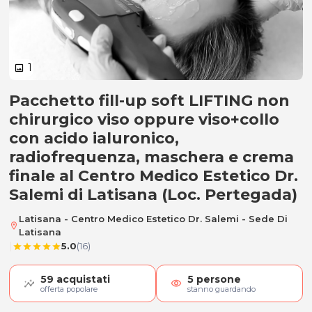
1
image
Pacchetto fill-up soft LIFTING non
A) Pacchetto fill-up soft LIFTING 
chirurgico viso oppure viso+collo
con acido ialuronico,
radiofrequenza, maschera e crema
finale al Centro Medico Estetico Dr.
Salemi di Latisana (Loc. Pertegada)
Latisana - Centro Medico Estetico Dr. Salemi - Sede Di
location_on
Latisana
|
5.0
(16)
star
star
star
star
star
59
acquistati
5
persone
visibility
offerta popolare
stanno guardando