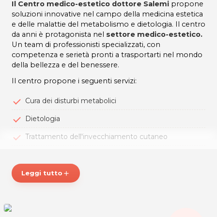
Il Centro medico-estetico dottore Salemi
propone
soluzioni innovative nel campo della medicina estetica
e delle malattie del metabolismo e dietologia. Il centro
da anni è protagonista nel
settore medico-estetico.
Un team di professionisti specializzati, con
competenza e serietà pronti a trasportarti nel mondo
della bellezza e del benessere.
Il centro propone i seguenti servizi:
Cura dei disturbi metabolici
Dietologia
Trattamento dell'invecchiamento cutaneo
Filler
Biorivitalizzazione cutanea
Leggi tutto
add
Perdita dei volumi
Peeling chimico