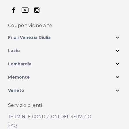
seguici su facebook
seguici su youtube
seguici su instagram
Coupon vicino
a te
expand_more
Friuli Venezia Giulia
expand_more
Lazio
expand_more
Lombardia
expand_more
Piemonte
expand_more
Veneto
Servizio clienti
TERMINI E CONDIZIONI DEL SERVIZIO
FAQ