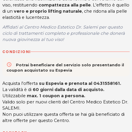
viso, restituendo
compattezza alla pelle
. L'effetto è quello
di un
vero e proprio lifting naturale
, che ridona alla pelle
elasticità e lucentezza.
Affidati al Centro Medico Estetico Dr. Salemi per questo
ciclo di trattamenti completo e professionale che donerà
nuova giovinezza al tuo viso!
CONDIZIONI
access_time
Potrai beneficiare del servizio solo presentando il
coupon acquistato su Espevia
Acquista l'offerta
su Espevia e prenota al 0431558161.
La validità è di
60 giorni dalla data di acquisto.
Utilizzabile
max. 1 coupon a persona.
Valido solo per nuovi clienti del Centro Medico Estetico Dr.
SALEMI.
Non puoi utilizzare questa offerta se hai già beneficiato di
altre offerte per questo Centro.