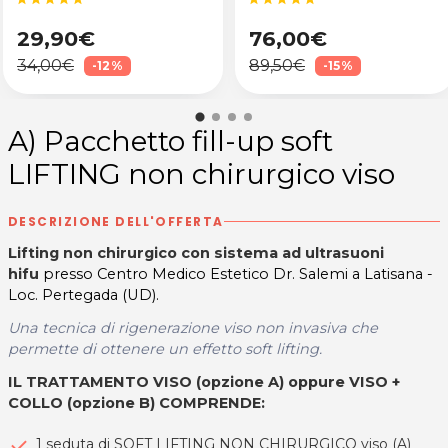
29,90€
76,00€
34,00€
89,50€
-12%
-15%
A) Pacchetto fill-up soft
LIFTING non chirurgico viso
DESCRIZIONE DELL'OFFERTA
Lifting non chirurgico con sistema ad ultrasuoni
hifu
presso Centro Medico Estetico Dr. Salemi a Latisana -
Loc. Pertegada (UD).
Una tecnica di rigenerazione
viso
non invasiva che
permette di ottenere un effetto
soft lifting.
IL TRATTAMENTO VISO (opzione A) oppure VISO +
COLLO (opzione B) COMPRENDE:
1 seduta di SOFT LIFTING NON CHIRURGICO viso (A)