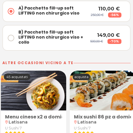
A) Pacchetto fill-up soft
110,00 €
LIFTING non chirurgico viso
250,00 €
-56%
B) Pacchetto fill-up soft
149,00 €
LIFTING non chirurgico viso +
collo
500,00 €
-70%
ALTRE OCCASIONI VICINO A TE
45 acquistati
acquista
ilascio miofasciale, psicosomatica, mindfulness e res
i cervicali, lombari e sciatalgie in lettino riscaldat
Menu cinese x2 a domicilio o da asporto
Mix sushi 86 pz a domic
Latisana
Latisana
location_on
location_on
U Sushi 7
U Sushi 7
star
star
star
star
star
star
star
star
star
star