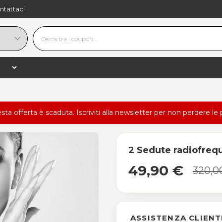
ntattaci
esta offerta è scaduta.
Iscriviti alla newsletter
per non perdere le 
2 Sedute radiofreq
49,90 €
320,0
ASSISTENZA CLIENT