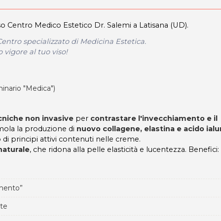
o Centro Medico Estetico Dr. Salemi a Latisana (UD).
entro specializzato di Medicina Estetica.
vigore al tuo viso!
inario "Medica")
cniche non invasive
per
contrastare l'invecchiamento e il
imola la produzione di
nuovo collagene, elastina e acido ial
 di principi attivi contenuti nelle creme.
 naturale
, che ridona alla pelle elasticità e lucentezza. Benefici:
 mento”
nte