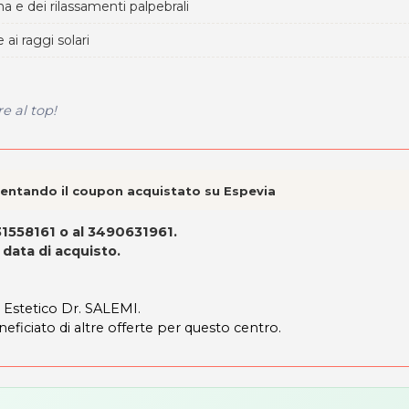
a e dei rilassamenti palpebrali
 ai raggi solari
e al top!
esentando il coupon acquistato su Espevia
31558161 o al 3490631961.
 data di acquisto.
o Estetico Dr. SALEMI.
neficiato di altre offerte per questo centro.