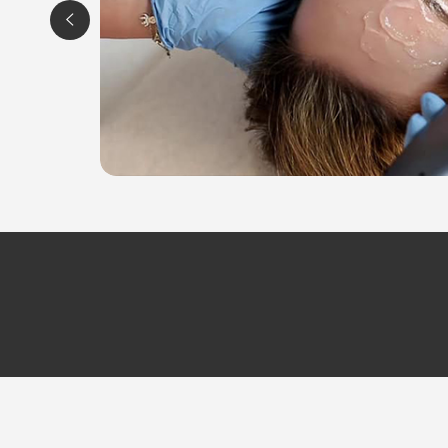
Pedicure curativo
Alte competenze e organizzazione snella, sicuro
ORARI
Dal Lunedì al Venerdì: 9.00 - 12.00 / 14.00 - 19.
CENTRO MEDICO ESTETICO DR. SALEMI - Se
Via della Pertica, 1
33053 Latisana - Loc. Pertegada (UD)
Tel. 0431558161 (Estetica)
Tel. 3291673555 (Studio dentistico)
CENTRO MEDICO ESTETICO DR. SALEMI - S
V.le Grigoletti, 72/D
33170 Pordenone
Tel. 3291673555 (Studio dentistico)
Per ulteriori informazioni sull'offerta o sulle mo
a
posta@espevia.it
.