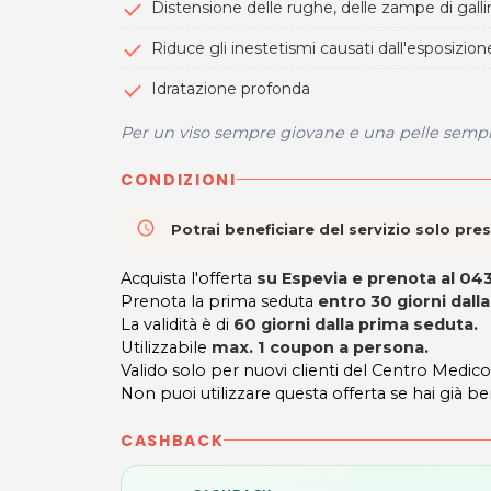
Distensione delle rughe, delle zampe di gallin
Riduce gli inestetismi causati dall'esposizione
Idratazione profonda
Per un viso sempre giovane e una pelle sempr
CONDIZIONI
access_time
Potrai beneficiare del servizio solo pr
Acquista l'offerta
su Espevia e prenota al 04
Prenota la prima seduta
entro 30 giorni dalla
La validità è di
60 giorni dalla prima seduta.
Utilizzabile
max. 1 coupon a persona.
Valido solo per nuovi clienti del Centro Medic
Non puoi utilizzare questa offerta se hai già be
CASHBACK