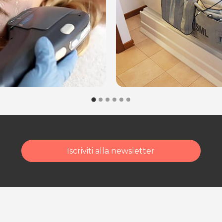
 il risultato!
00
de di Pertegada (UD)
ede di Pordenone
Iscriviti alla newsletter
dalità di acquisto scrivi