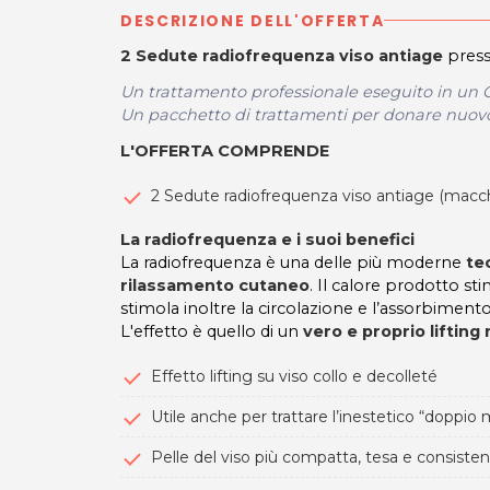
DESCRIZIONE DELL'OFFERTA
2 Sedute radiofrequenza viso antiage
press
Un trattamento professionale eseguito in un C
Un pacchetto di trattamenti per donare nuovo 
L'OFFERTA COMPRENDE
2 Sedute radiofrequenza viso antiage (macch
La radiofrequenza e i suoi benefici
La radiofrequenza è una delle più moderne
te
rilassamento cutaneo
. Il calore prodotto st
stimola inoltre la circolazione e l’assorbimento
L'effetto è quello di un
vero e proprio lifting
Effetto lifting su viso collo e decolleté
Utile anche per trattare l’inestetico “doppio
Pelle del viso più compatta, tesa e consiste