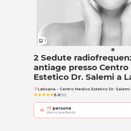
1
image
2 Sedute radiofrequen
2 Sedute radiofreq
antiage presso Centro
Estetico Dr. Salemi a L
Latisana - Centro Medico Estetico Dr. Salemi
location_on
5.0
(16)
star
star
star
star
star
17
persone
visibility
stanno guardando