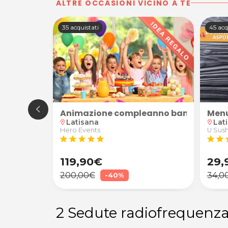
ALTRE OCCASIONI VICINO A TE
35 acquistati
45 acq
venti
, Lamborghini Huracán AVIO o Lamborghini Huracán EVO
Animazione compleanno bambini
Menu
Latisana
Lat
location_on
location_on
Hero Events
U Sush
star
star
star
star
star
star
star
s
119,90€
29,
200,00€
34,0
-40%
2 Sedute radiofrequenza